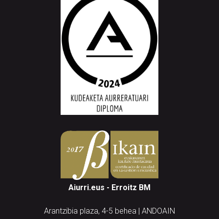
Aiurri.eus - Erroitz BM
Arantzibia plaza, 4-5 behea | ANDOAIN