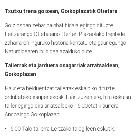
Txutxu trena goizean, Goikoplazatik Otietara
Goiz osoan zehar hainbat bidaia egingo dituzte
Leitzarango Otietaraino. Bertan Plazaolako trenbide
zaharraren inguruko historia kontatu eta gaur egungo
Naturbidearen ibilbidea azalduko dute.
Tailerrak eta jarduera osagarriak arratsaldean,
Goikoplazan
Haur eta helduentzat tailerrak eskainiko dituzte,
ordubeteko iraupenekoak. Hain zuzen ere, hiru eskulan
tailer egingo dira arratsaldeko 16:00etatik aurrera,
Andoaingo Goikoplazan:
• 16:00 Talo tailerra Leitzako talogileen eskutik.