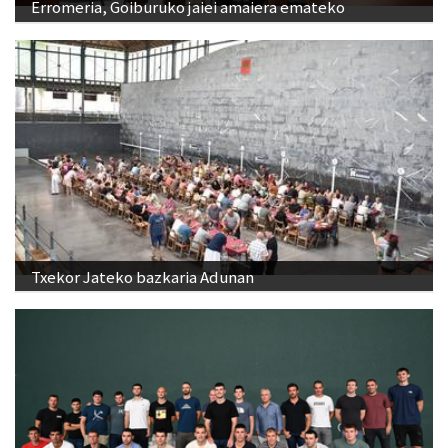
Erromeria, Goiburuko jaiei amaiera emateko
Txekor Jateko bazkaria Adunan