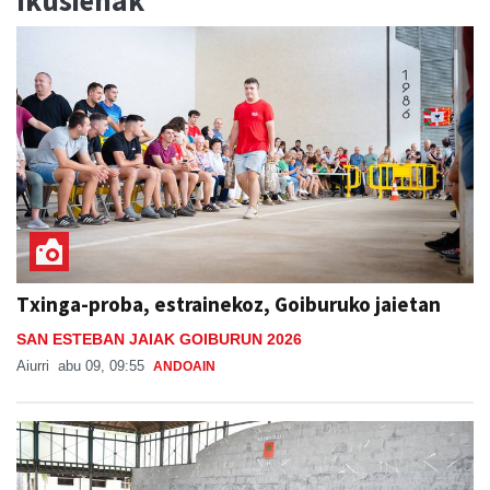
Ikusienak
Txinga-proba, estrainekoz, Goiburuko jaietan
SAN ESTEBAN JAIAK GOIBURUN 2026
Aiurri
abu 09, 09:55
ANDOAIN