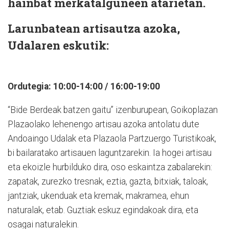
hainbat merkatalguneen atarietan.
Larunbatean artisautza azoka,
Udalaren eskutik:
Ordutegia: 10:00-14:00 / 16:00-19:00
“Bide Berdeak batzen gaitu” izenburupean, Goikoplazan
Plazaolako lehenengo artisau azoka antolatu dute
Andoaingo Udalak eta Plazaola Partzuergo Turistikoak,
bi bailaratako artisauen laguntzarekin. Ia hogei artisau
eta ekoizle hurbilduko dira, oso eskaintza zabalarekin:
zapatak, zurezko tresnak, eztia, gazta, bitxiak, taloak,
jantziak, ukenduak eta kremak, makramea, ehun
naturalak, etab. Guztiak eskuz egindakoak dira, eta
osagai naturalekin.