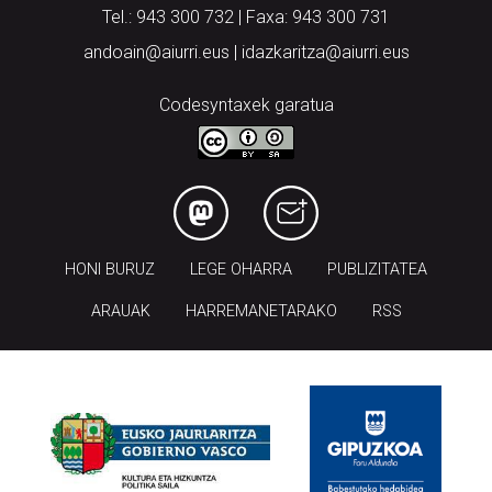
Tel.: 943 300 732 | Faxa: 943 300 731
andoain@aiurri.eus | idazkaritza@aiurri.eus
Codesyntaxek garatua
HONI BURUZ
LEGE OHARRA
PUBLIZITATEA
ARAUAK
HARREMANETARAKO
RSS