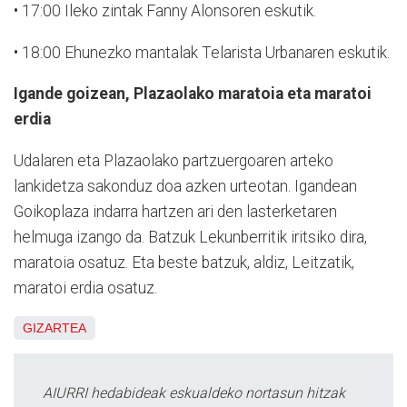
• 17:00 Ileko zintak Fanny Alonsoren eskutik.
• 18:00 Ehunezko mantalak Telarista Urbanaren eskutik.
Igande goizean, Plazaolako maratoia eta maratoi
erdia
Udalaren eta Plazaolako partzuergoaren arteko
lankidetza sakonduz doa azken urteotan. Igandean
Goikoplaza indarra hartzen ari den lasterketaren
helmuga izango da. Batzuk Lekunberritik iritsiko dira,
maratoia osatuz. Eta beste batzuk, aldiz, Leitzatik,
maratoi erdia osatuz.
GIZARTEA
AIURRI hedabideak eskualdeko nortasun hitzak