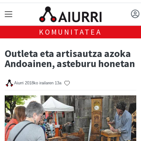
KOMUNITATEA
Outleta eta artisautza azoka
Andoainen, asteburu honetan
Aiurri
2018ko irailaren 13a