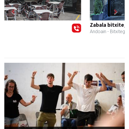
Previous
Next
Zabala bitxitegia
Andoain
- Bitxitegiak