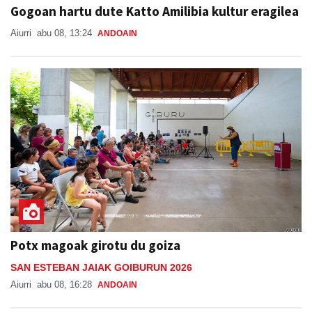
Gogoan hartu dute Katto Amilibia kultur eragilea
Aiurri
abu 08, 13:24
ANDOAIN
Potx magoak girotu du goiza
SAN ESTEBAN JAIAK GOIBURUN 2026
Aiurri
abu 08, 16:28
ANDOAIN