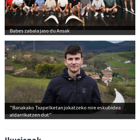
Babes zabala jaso du Ansak
"Banakako Txapelketan jokatzeko nire eskubidea
aldarrikatzen dut"