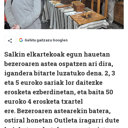
Gehitu gaitzazu Googlen
Salkin elkartekoak egun hauetan
bezeroaren astea ospatzen ari dira,
igandera bitarte luzatuko dena. 2, 3
eta 5 euroko sariak lor daitezke
erosketa ezberdinetan, eta baita 50
euroko 4 erosketa txartel
ere. Bezeroaren astearekin batera,
ostiral honetan Outleta iragarri dute