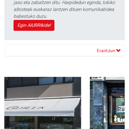
jaso eta zabaltzen ditu. Harpidedun eginda, tokiko
albisteak euskaraz lantzen dituen komunikabidea
babestuko duzu.
Egin AIURRIkide!
Erantzun