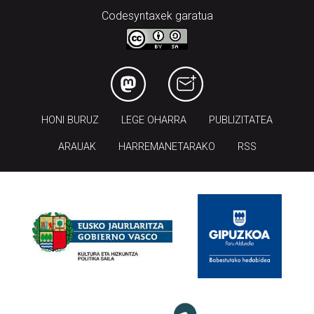
Codesyntaxek garatua
HONI BURUZ
LEGE OHARRA
PUBLIZITATEA
ARAUAK
HARREMANETARAKO
RSS