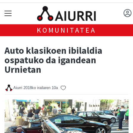
KOMUNITATEA
Auto klasikoen ibilaldia
ospatuko da igandean
Urnietan
Aiurri
2018ko irailaren 10a