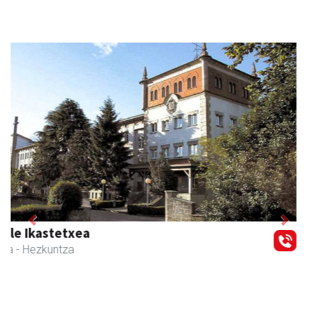
Previous
Next
Muazpi harategia
Urnieta
- Harategiak