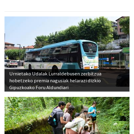
Urnietako Udalak Lurraldebusen zerbitzua
hobetzeko premia nagusiak helarazi dizkio
Gipuzkoako Foru Aldundiari