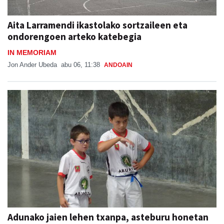
Aita Larramendi ikastolako sortzaileen eta
ondorengoen arteko katebegia
IN MEMORIAM
Jon Ander Ubeda
abu 06, 11:38
ANDOAIN
Adunako jaien lehen txanpa, asteburu honetan