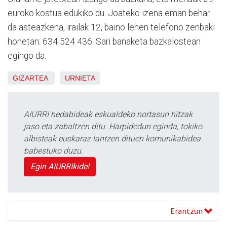
euroko kostua edukiko du. Joateko izena eman behar
da asteazkena, irailak 12, baino lehen telefono zenbaki
honetan: 634 524 436. Sari banaketa bazkalostean
egingo da.
GIZARTEA
URNIETA
AIURRI hedabideak eskualdeko nortasun hitzak
jaso eta zabaltzen ditu. Harpidedun eginda, tokiko
albisteak euskaraz lantzen dituen komunikabidea
babestuko duzu.
Egin AIURRIkide!
Erantzun