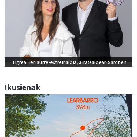
"Tigrea"ren aurre-estreinaldia, arratsaldean Saroben
Ikusienak