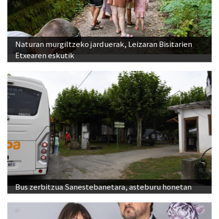
Naturan murgiltzeko jarduerak, Leizaran Bisitarien
Etxearen eskutik
Bus zerbitzua Sanestebanetara, asteburu honetan