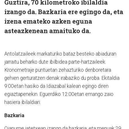
Guztira, 70 kilometroko ibilaldia
izango da. Bazkaria ere egingo da, eta
izena emateko azken eguna
asteazkenean amaituko da.
Antolatzaileek markaturiko bataz besteko abiaduran
jarraitu beharko dute ibilbidea parte-hartzaileek.
Kronometraje puntuetan zehazturiko denboretara
gehien gerturatzen denak irabaziko du proba. Ekitaldia
9:00etan hasiko da Idiazabal kalean egingo diren
egiaztapenekin. Eguerdiko 12:00etan emango zaio
hasiera ibilaldiari.
Bazkaria
Oianume jatetxean izango da bazkaria, eta menuak 29