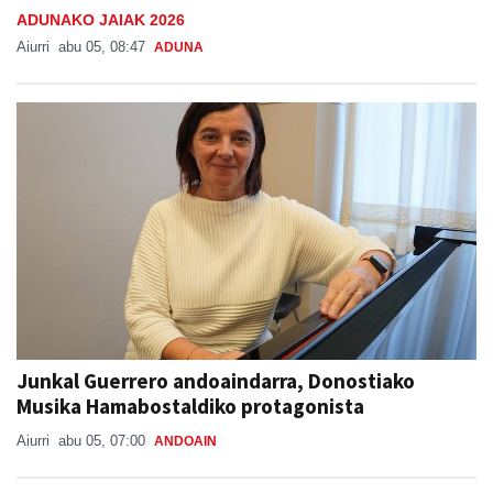
ADUNAKO JAIAK 2026
Aiurri
abu 05, 08:47
ADUNA
Junkal Guerrero andoaindarra, Donostiako
Musika Hamabostaldiko protagonista
Aiurri
abu 05, 07:00
ANDOAIN