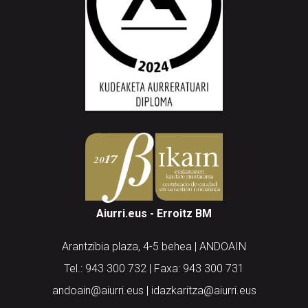
Aiurri.eus - Erroitz BM
Arantzibia plaza, 4-5 behea | ANDOAIN
Tel.: 943 300 732 | Faxa: 943 300 731
andoain@aiurri.eus | idazkaritza@aiurri.eus