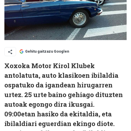
Gehitu gaitzazu Googlen
Xoxoka Motor Kirol Klubek
antolatuta, auto klasikoen ibilaldia
ospatuko da igandean hirugarren
urtez. 25 urte baino gehiago dituzten
autoak egongo dira ikusgai.
09:00etan hasiko da ekitaldia, eta
ibilaldiari eguerdian ekingo diote.