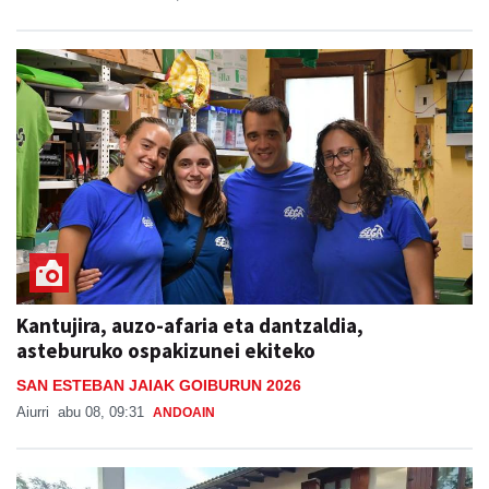
Kantujira, auzo-afaria eta dantzaldia,
asteburuko ospakizunei ekiteko
SAN ESTEBAN JAIAK GOIBURUN 2026
Aiurri
abu 08, 09:31
ANDOAIN