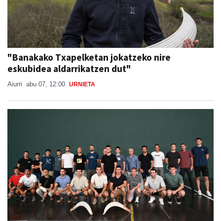
"Banakako Txapelketan jokatzeko nire
eskubidea aldarrikatzen dut"
Aiurri
abu 07, 12:00
URNIETA