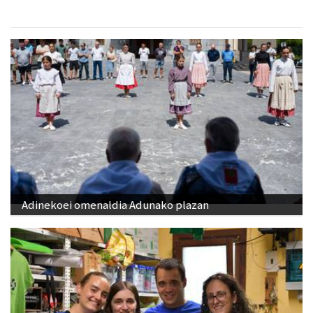
Adinekoei omenaldia Adunako plazan