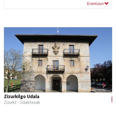
Erantzun
Previous
Next
Zizurkilgo Udala
Zizurkil
- Udaletxeak