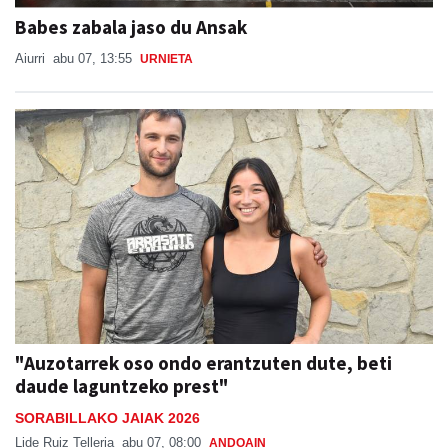
Babes zabala jaso du Ansak
Aiurri
abu 07, 13:55
URNIETA
"Auzotarrek oso ondo erantzuten dute, beti
daude laguntzeko prest"
SORABILLAKO JAIAK 2026
Lide Ruiz Telleria
abu 07, 08:00
ANDOAIN