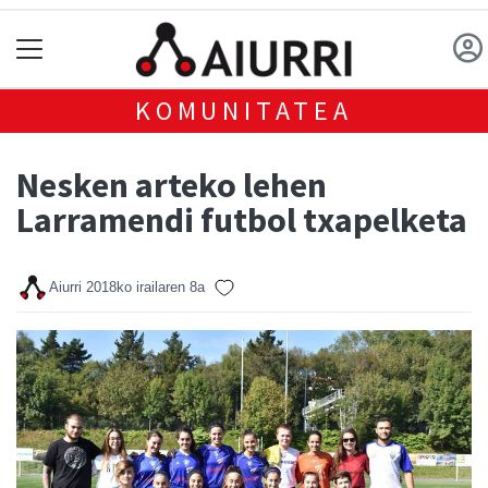
KOMUNITATEA
Nesken arteko lehen
Larramendi futbol txapelketa
Aiurri
2018ko irailaren 8a