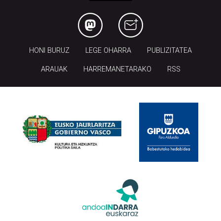
HONI BURUZ
LEGE OHARRA
PUBLIZITATEA
ARAUAK
HARREMANETARAKO
RSS