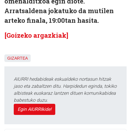
omenalditxoa egin diote.
Arratsaldena jokatuko da mutilen
arteko finala, 19:00tan hasita.
[Goizeko argazkiak]
GIZARTEA
AIURRI hedabideak eskualdeko nortasun hitzak
jaso eta zabaltzen ditu. Harpidedun eginda, tokiko
albisteak euskaraz lantzen dituen komunikabidea
babestuko duzu.
Egin AIURRIkide!