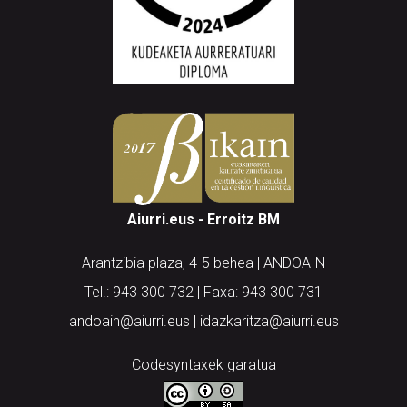
Aiurri.eus - Erroitz BM
Arantzibia plaza, 4-5 behea | ANDOAIN
Tel.: 943 300 732 | Faxa: 943 300 731
andoain@aiurri.eus | idazkaritza@aiurri.eus
Codesyntaxek garatua