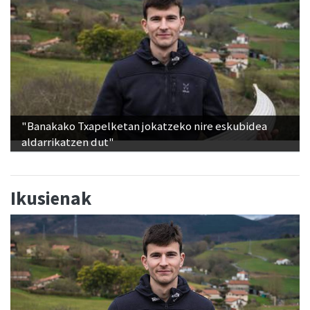
"Banakako Txapelketan jokatzeko nire eskubidea
aldarrikatzen dut"
Ikusienak