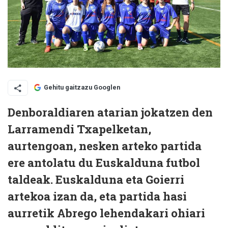
Gehitu gaitzazu Googlen
Denboraldiaren atarian jokatzen den
Larramendi Txapelketan,
aurtengoan, nesken arteko partida
ere antolatu du Euskalduna futbol
taldeak. Euskalduna eta Goierri
artekoa izan da, eta partida hasi
aurretik Abrego lehendakari ohiari