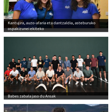
Kantujira, auzo-afaria eta dantzaldia, asteburuko
ospakizunei ekiteko
Babes zabala jaso du Ansak