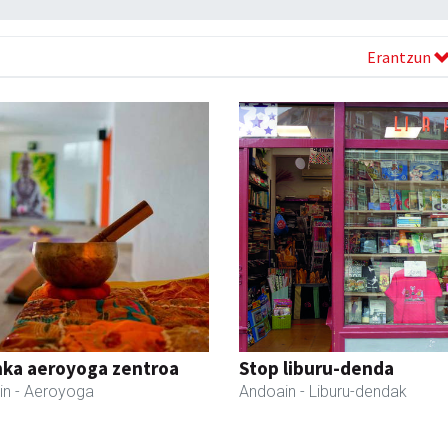
Erantzun
nka aeroyoga zentroa
Stop liburu-denda
in
- Aeroyoga
Andoain
- Liburu-dendak