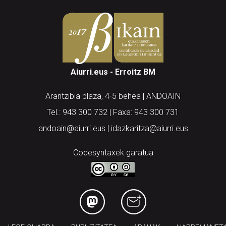
Aiurri.eus - Erroitz BM
Arantzibia plaza, 4-5 behea | ANDOAIN
Tel.: 943 300 732 | Faxa: 943 300 731
andoain@aiurri.eus | idazkaritza@aiurri.eus
Codesyntaxek garatua