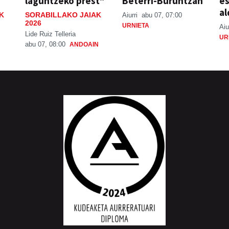
laguntzeko prest"
Beterri-Buruntzan
e
al
K
SORABILLAKO JAIAK
Aiurri
abu 07, 07:00
2026
URNIETA
Aiu
Lide Ruiz Telleria
UR
abu 07, 08:00
ANDOAIN