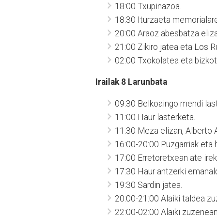
18:00 Txupinazoa.
18:30 Iturzaeta memorialaren
20:00 Araoz abesbatza eliza
21:00 Zikiro jatea eta Los R
02:00 Txokolatea eta bizkot
I
railak 8 Larunbata
09:30 Belkoaingo mendi last
11:00 Haur lasterketa.
11:30 Meza elizan, Alberto 
16:00-20:00 Puzgarriak eta h
17:00 Erretoretxean ate ireki
17:30 Haur antzerki emanaldi
19:30 Sardin jatea.
20:00-21:00 Alaiki taldea z
22:00-02:00 Alaiki zuzenean