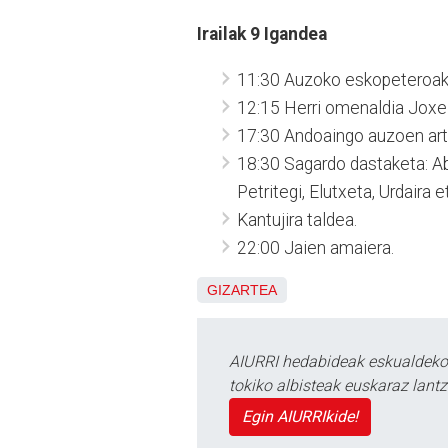
Irailak 9 Igandea
11:30 Auzoko eskopeteroak 
12:15 Herri omenaldia Joxe 
17:30 Andoaingo auzoen artek
18:30 Sagardo dastaketa: Ab
Petritegi, Elutxeta, Urdaira e
Kantujira taldea.
22:00 Jaien amaiera.
GIZARTEA
AIURRI hedabideak eskualdeko n
tokiko albisteak euskaraz lan
Egin AIURRIkide!