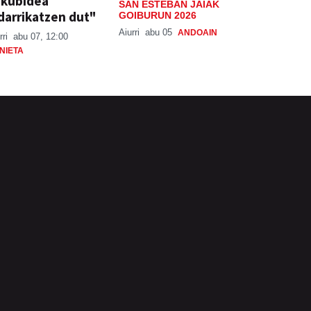
skubidea
SAN ESTEBAN JAIAK
darrikatzen dut"
GOIBURUN 2026
Aiurri
abu 05
ANDOAIN
rri
abu 07, 12:00
NIETA