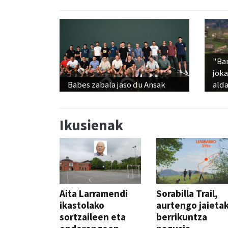
"Ba
jok
Babes zabala jaso du Ansak
alda
Ikusienak
Aita Larramendi
Sorabilla Trail,
ikastolako
aurtengo jaieta
sortzaileen eta
berrikuntza