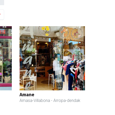
Amane
Amasa-Villabona
- Arropa-dendak