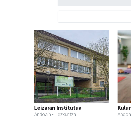
Leizaran Institutua
Kulu
Andoain
- Hezkuntza
Andoa