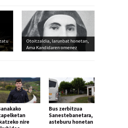
ozatu
Otoitzaldia, larunbat honetan,
Ama Kandidaren omenez
Banakako
Bus zerbitzua
xapelketan
Sanestebanetara,
katzeko nire
asteburu honetan