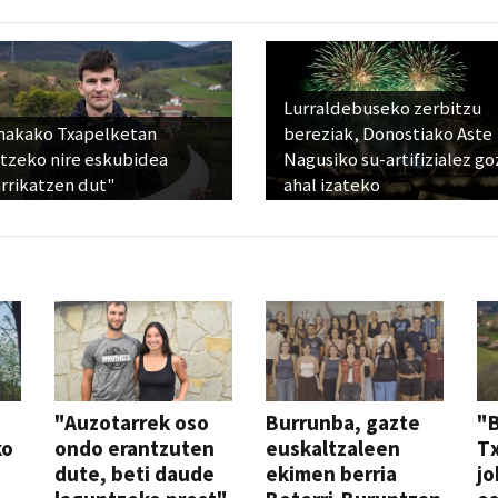
Lurraldebuseko zerbitzu
nakako Txapelketan
bereziak, Donostiako Aste
atzeko nire eskubidea
Nagusiko su-artifizialez g
rrikatzen dut"
ahal izateko
"Auzotarrek oso
Burrunba, gazte
"
ko
ondo erantzuten
euskaltzaleen
T
dute, beti daude
ekimen berria
jo