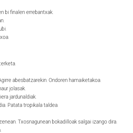
 bi finalen errebantxak.
n.
ubi.
xoa.
erketa.
Agirre abesbatzarekin. Ondoren hamaiketakoa.
aur jolasak.
era jardunaldiak.
a. Patata tropikala taldea.
uzenean. Txosnagunean bokadilloak salgai izango dira.
.