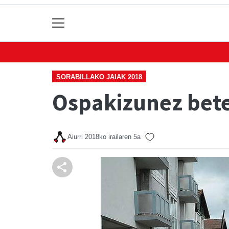
SORABILLAKO JAIAK 2018
Ospakizunez bete
Aiurri
2018ko irailaren 5a