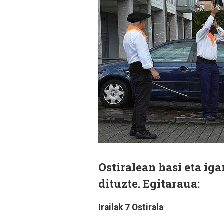
Ostiralean hasi eta iga
dituzte. Egitaraua:
Irailak 7
Ostirala