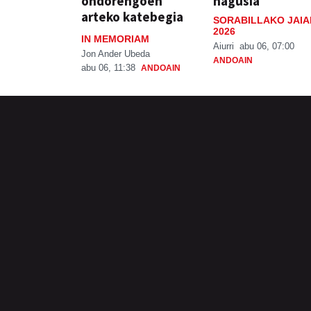
ondorengoen
nagusia
arteko katebegia
SORABILLAKO JAIA
2026
IN MEMORIAM
Aiurri
abu 06, 07:00
Jon Ander Ubeda
ANDOAIN
abu 06, 11:38
ANDOAIN