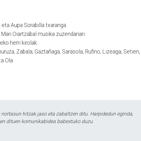
eta Aupa Sorabilla txaranga.
Mari Oiartzabal musika zuzendariari.
o herri kirolak.
uruza, Zabala, Gaztañaga, Sarasola, Rufino, Lizeaga, Setien,
ta Ola.
ortasun hitzak jaso eta zabaltzen ditu. Harpidedun eginda,
tzen dituen komunikabidea babestuko duzu.