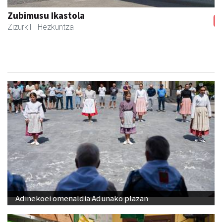
Zubimusu Ikastola
Zizurkil
- Hezkuntza
Adinekoei omenaldia Adunako plazan