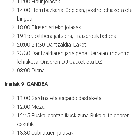
11:00 Haur jolasak.
14:00 Herri bazkaria. Segidan, postre lehiaketa eta
bingoa.
18:00 Blusen arteko jolasak.
19:15 Goitibera jaitsiera, Fraisorotik behera.
20:00-21:30 Dantzaldia: Laket.
23:30 Dantzaldiaren jarraipena. Jarraian, mozorro
lehiaketa. Ondoren DJ Gatxet eta DZ.
08:00 Diana.
Irailak 9
IGANDEA
11:00 Sardina eta sagardo dastaketa.
12:00 Meza.
12:45 Euskal dantza ikuskizuna Bukalai taldearen
eskutik.
13:30 Jubilatuen jolasak.