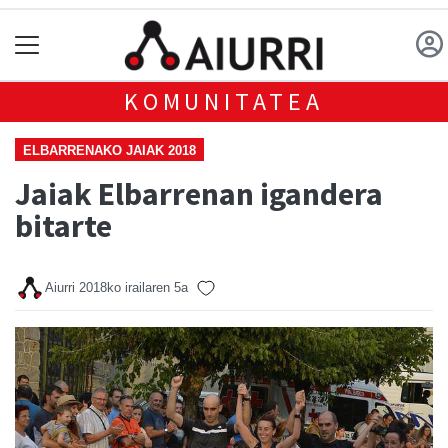
KOMUNITATEA
ELBARRENAKO JAIAK 2018
Jaiak Elbarrenan igandera
bitarte
Aiurri
2018ko irailaren 5a