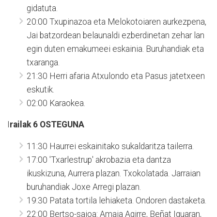
gidatuta.
20:00 Txupinazoa eta Melokotoiaren aurkezpena,
Jai batzordean belaunaldi ezberdinetan zehar lan
egin duten emakumeei eskainia. Buruhandiak eta
txaranga.
21:30 Herri afaria Atxulondo eta Pasus jatetxeen
eskutik.
02:00 Karaokea.
I
railak 6
OSTEGUNA
11:30 Haurrei eskainitako sukaldaritza tailerra.
17:00 'Txarlestrup' akrobazia eta dantza
ikuskizuna, Aurrera plazan. Txokolatada. Jarraian
buruhandiak Joxe Arregi plazan.
19:30 Patata tortila lehiaketa. Ondoren dastaketa.
22:00 Bertso-saioa: Amaia Agirre, Beñat Iguaran,