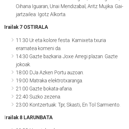
Oihana Iguaran, Unai Mendizabal, Aritz Mujika. Gai-
jartzailea: Igotz Alkorta.
Irailak 7 OSTIRALA
11:30 Ur eta kolore festa. Kamixeta txuria
eramatea komeni da.
14:30 Gazte bazkaria Joxe Arregi plazan. Gazte
jokoak.
18:00 DJa Azken Portu auzoan.
19:00 Matraka elektrotxaranga.
21:00 Gazte bokata-afaria.
22:40 Suzko zezena.
23:00 Kontzertuak: Tpr, Skasti, En Tol Sarmiento.
I
railak 8
LARUNBATA