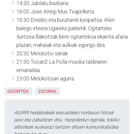
14:30 Jubilatu bazkaria.
16:00 Joxe Arregi Mus Txapelketa.
16:30 Erraldoi eta buruhandi konpartsa. Ateri
balego irteera Ugareko parketik. Ogitarteko
iluntzea Bakoitzak bere ogitartekoa ekarrita afaria
plazan; mahaiak eta aulkiak egongo dira.
20:30 Melokotoi sariak.
21:30 Tocan2 La Polla musika taldearen
emanaldia.
23:00 Melokotoiari agurra.
GIZARTEA
ZIZURKIL
AIURRI hedabideak eskualdeko nortasun hitzak
jaso eta zabaltzen ditu. Harpidedun eginda, tokiko
albisteak euskaraz lantzen dituen komunikabidea