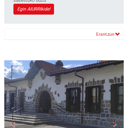
babestuko duzu.
Egin AIURRIkide!
Erantzun
Previous
Next