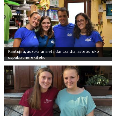
Kantujira, auzo-afaria eta dantzaldia, asteburuko
ospakizunei ekiteko