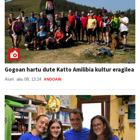
Gogoan hartu dute Katto Amilibia kultur eragilea
Aiurri
abu 08, 13:24
ANDOAIN