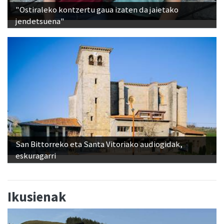
"Ostiraleko kontzertu gaua izaten da jaietako
jendetsuena"
San Bittorreko eta Santa Vitoriako audiogidak,
eskuragarri
Ikusienak