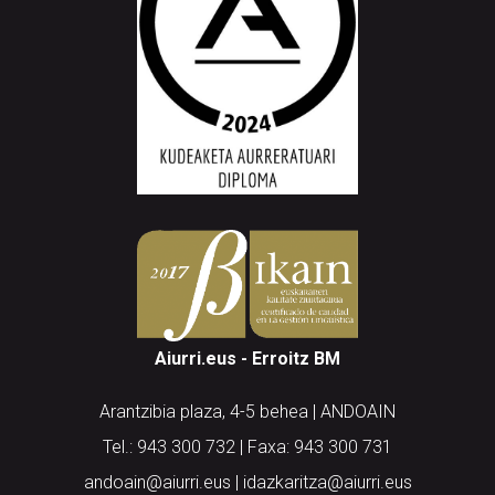
Aiurri.eus - Erroitz BM
Arantzibia plaza, 4-5 behea | ANDOAIN
Tel.: 943 300 732 | Faxa: 943 300 731
andoain@aiurri.eus | idazkaritza@aiurri.eus