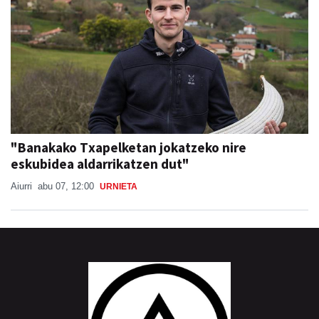
"Banakako Txapelketan jokatzeko nire
eskubidea aldarrikatzen dut"
Aiurri
abu 07, 12:00
URNIETA