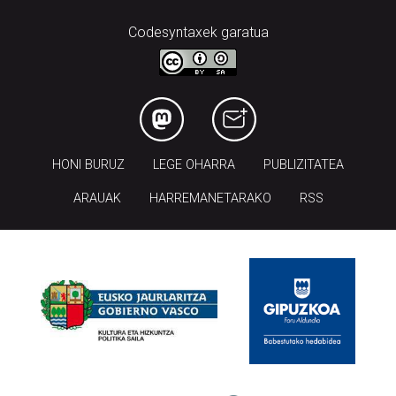
Codesyntaxek garatua
HONI BURUZ
LEGE OHARRA
PUBLIZITATEA
ARAUAK
HARREMANETARAKO
RSS