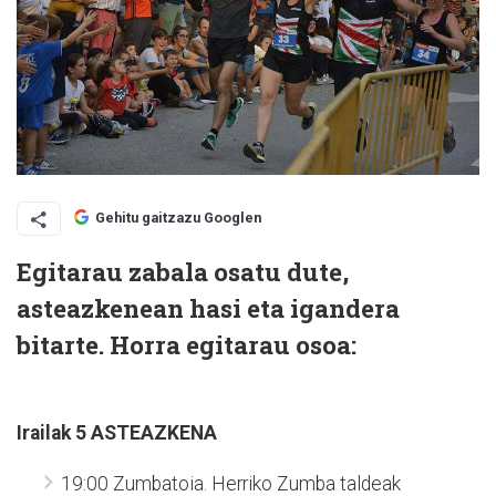
Gehitu gaitzazu Googlen
Egitarau zabala osatu dute,
asteazkenean hasi eta igandera
bitarte. Horra egitarau osoa:
Irailak 5
ASTEAZKENA
19:00 Zumbatoia. Herriko Zumba taldeak