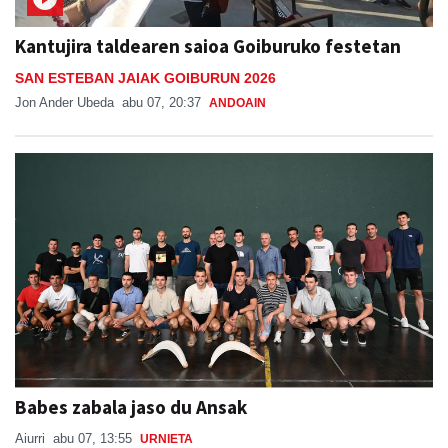
Kantujira taldearen saioa Goiburuko festetan
SAN ESTEBAN JAIAK GOIBURUN 2026
Jon Ander Ubeda
abu 07, 20:37
ANDOAIN
Babes zabala jaso du Ansak
Aiurri
abu 07, 13:55
URNIETA