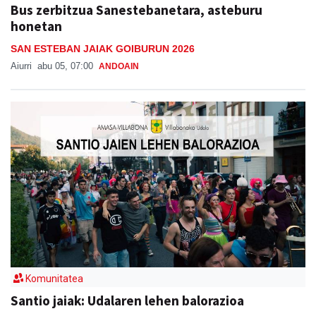
Bus zerbitzua Sanestebanetara, asteburu
honetan
SAN ESTEBAN JAIAK GOIBURUN 2026
Aiurri
abu 05, 07:00
ANDOAIN
Komunitatea
Santio jaiak: Udalaren lehen balorazioa