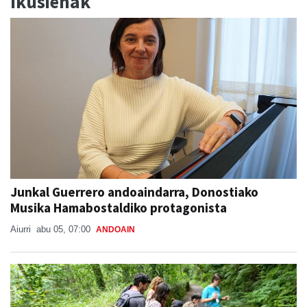
Ikusienak
Junkal Guerrero andoaindarra, Donostiako
Musika Hamabostaldiko protagonista
Aiurri
abu 05, 07:00
ANDOAIN