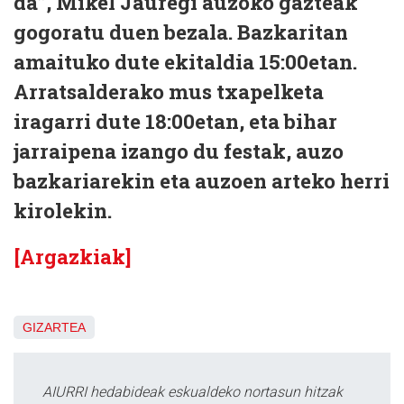
da”, Mikel Jauregi auzoko gazteak
gogoratu duen bezala. Bazkaritan
amaituko dute ekitaldia 15:00etan.
Arratsalderako mus txapelketa
iragarri dute 18:00etan, eta bihar
jarraipena izango du festak, auzo
bazkariarekin eta auzoen arteko herri
kirolekin.
[Argazkiak]
GIZARTEA
AIURRI hedabideak eskualdeko nortasun hitzak