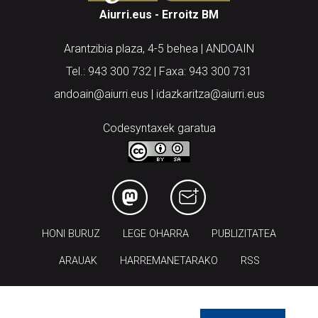
Aiurri.eus - Erroitz BM
Arantzibia plaza, 4-5 behea | ANDOAIN
Tel.: 943 300 732 | Faxa: 943 300 731
andoain@aiurri.eus | idazkaritza@aiurri.eus
Codesyntaxek garatua
HONI BURUZ
LEGE OHARRA
PUBLIZITATEA
ARAUAK
HARREMANETARAKO
RSS