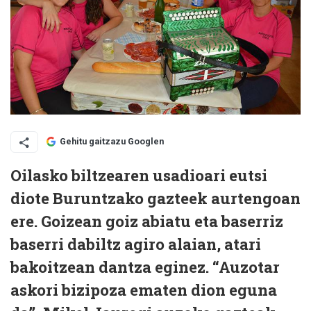
Gehitu gaitzazu Googlen
Oilasko biltzearen usadioari eutsi
diote Buruntzako gazteek aurtengoan
ere. Goizean goiz abiatu eta baserriz
baserri dabiltz agiro alaian, atari
bakoitzean dantza eginez. “Auzotar
askori bizipoza ematen dion eguna