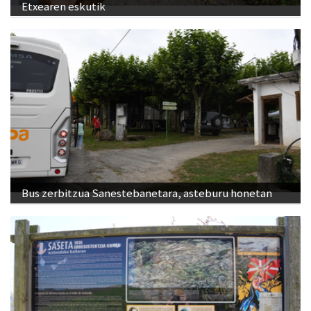
Etxearen eskutik
Bus zerbitzua Sanestebanetara, asteburu honetan