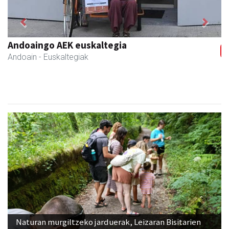
Previous
Next
Andoaingo AEK euskaltegia
Andoain
- Euskaltegiak
Naturan murgiltzeko jarduerak, Leizaran Bisitarien