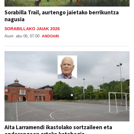
Sorabilla Trail, aurtengo jaietako berrikuntza
nagusia
SORABILLAKO JAIAK 2026
Aiurri
abu 06, 07:00
ANDOAIN
Aita Larramendi ikastolako sortzaileen eta
ondorengoen arteko katebegia