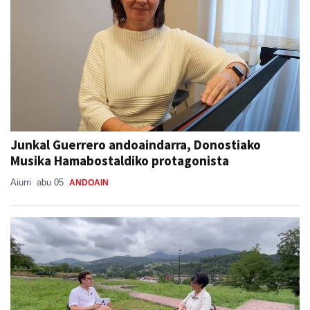
Junkal Guerrero andoaindarra, Donostiako
Musika Hamabostaldiko protagonista
Aiurri
abu 05
ANDOAIN