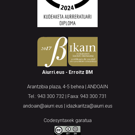
Aiurri.eus - Erroitz BM
Arantzibia plaza, 4-5 behea | ANDOAIN
Tel.: 943 300 732 | Faxa: 943 300 731
andoain@aiurri.eus | idazkaritza@aiurri.eus
Codesyntaxek garatua