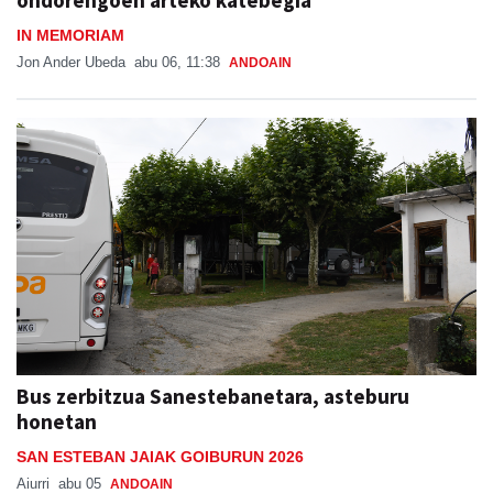
IN MEMORIAM
Jon Ander Ubeda
abu 06, 11:38
ANDOAIN
Bus zerbitzua Sanestebanetara, asteburu
honetan
SAN ESTEBAN JAIAK GOIBURUN 2026
Aiurri
abu 05
ANDOAIN