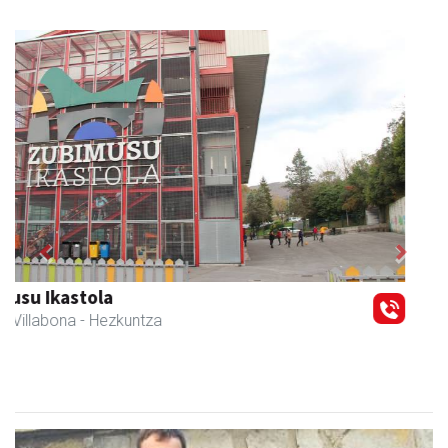
Previous
Next
Amasa-Villabonako Udala
Amasa-Villabona
- Udaletxeak