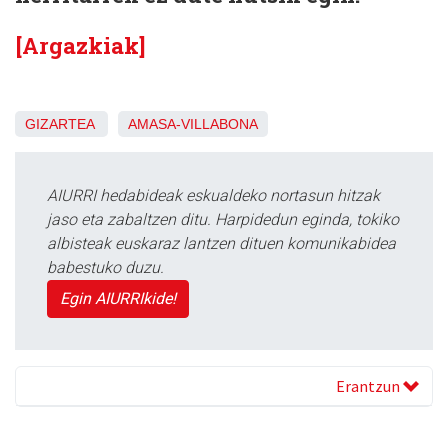
[Argazkiak]
GIZARTEA
AMASA-VILLABONA
AIURRI hedabideak eskualdeko nortasun hitzak
jaso eta zabaltzen ditu. Harpidedun eginda, tokiko
albisteak euskaraz lantzen dituen komunikabidea
babestuko duzu.
Egin AIURRIkide!
Erantzun