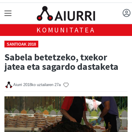
KOMUNITATEA
SANTIOAK 2018
Sabela betetzeko, txekor
jatea eta sagardo dastaketa
Aiurri
2018ko uztailaren 27a