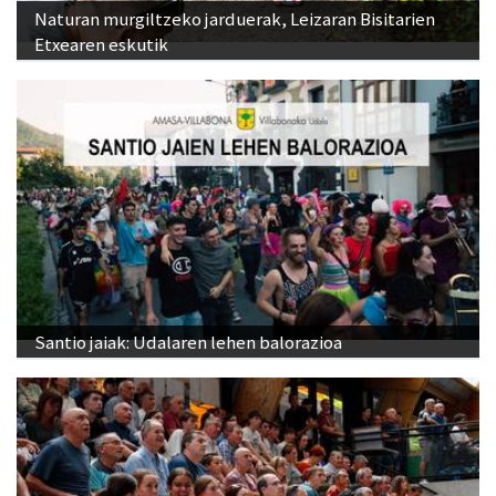
Naturan murgiltzeko jarduerak, Leizaran Bisitarien
Etxearen eskutik
Santio jaiak: Udalaren lehen balorazioa