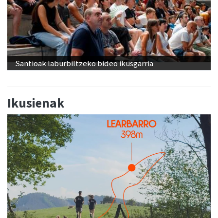
Santioak laburbiltzeko bideo ikusgarria
Ikusienak