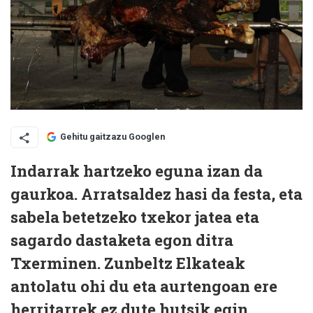
Gehitu gaitzazu Googlen
Indarrak hartzeko eguna izan da
gaurkoa. Arratsaldez hasi da festa, eta
sabela betetzeko txekor jatea eta
sagardo dastaketa egon ditra
Txerminen. Zunbeltz Elkateak
antolatu ohi du eta aurtengoan ere
herritarrek ez dute hutsik egin.