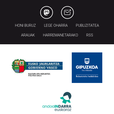
HONI BURUZ
LEGE OHARRA
PUBLIZITATEA
ARAUAK
HARREMANETARAKO
RSS