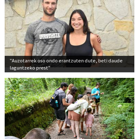
"Auzotarrek oso ondo erantzuten dute, beti daude
laguntzeko prest"