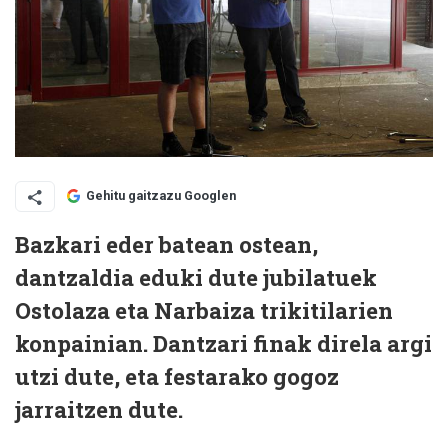
Gehitu gaitzazu Googlen
Bazkari eder batean ostean,
dantzaldia eduki dute jubilatuek
Ostolaza eta Narbaiza trikitilarien
konpainian. Dantzari finak direla argi
utzi dute, eta festarako gogoz
jarraitzen dute.