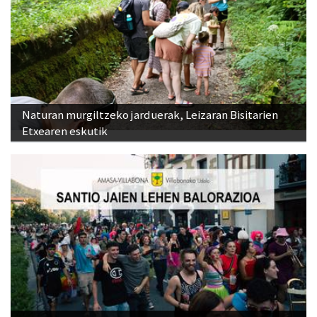
Naturan murgiltzeko jarduerak, Leizaran Bisitarien
Etxearen eskutik