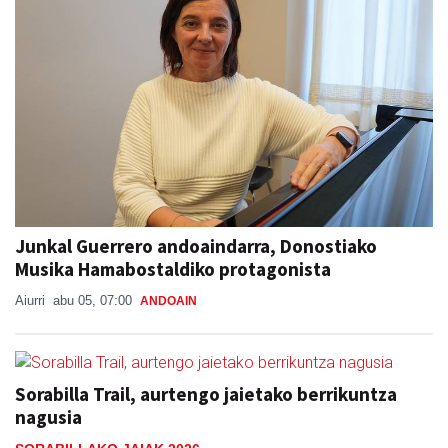
Junkal Guerrero andoaindarra, Donostiako
Musika Hamabostaldiko protagonista
Aiurri
abu 05, 07:00
ANDOAIN
Sorabilla Trail, aurtengo jaietako berrikuntza
nagusia