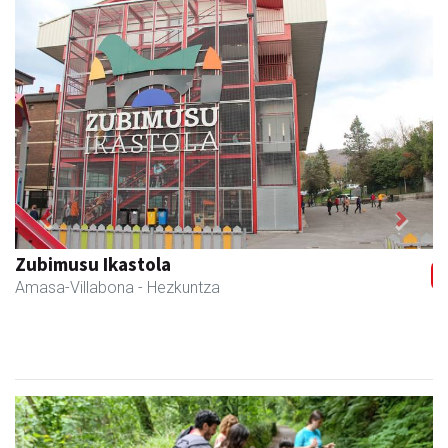
Previous
Next
Zubimusu Ikastola
Amasa-Villabona
- Hezkuntza