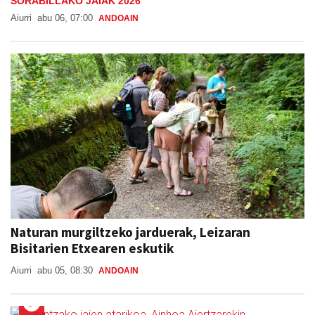
SORABILLAKO JAIAK 2026
Aiurri
abu 06, 07:00
ANDOAIN
Naturan murgiltzeko jarduerak, Leizaran
Bisitarien Etxearen eskutik
Aiurri
abu 05, 08:30
ANDOAIN