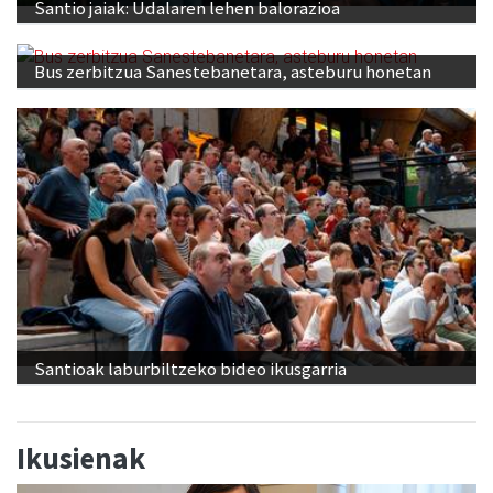
Santio jaiak: Udalaren lehen balorazioa
Bus zerbitzua Sanestebanetara, asteburu honetan
Santioak laburbiltzeko bideo ikusgarria
Ikusienak