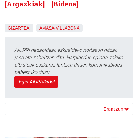
[Argazkiak]
[Bideoa]
GIZARTEA
AMASA-VILLABONA
AIURRI hedabideak eskualdeko nortasun hitzak
jaso eta zabaltzen ditu. Harpidedun eginda, tokiko
albisteak euskaraz lantzen dituen komunikabidea
babestuko duzu.
Egin AIURRIkide!
Erantzun