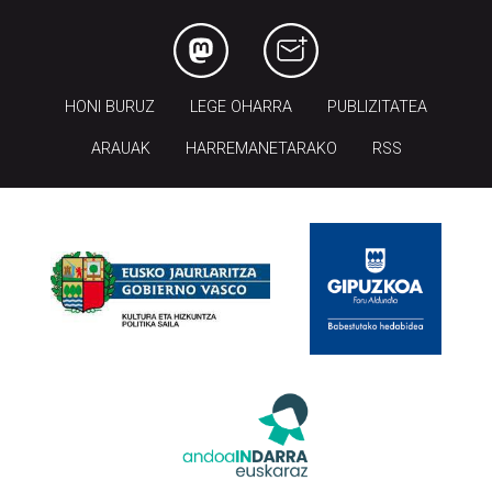
HONI BURUZ
LEGE OHARRA
PUBLIZITATEA
ARAUAK
HARREMANETARAKO
RSS