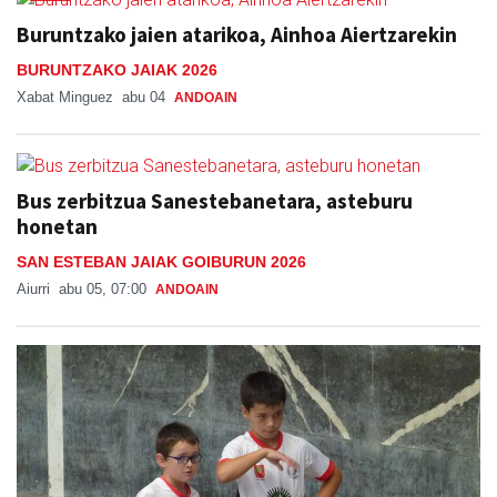
Buruntzako jaien atarikoa, Ainhoa Aiertzarekin
BURUNTZAKO JAIAK 2026
Xabat Minguez
abu 04
ANDOAIN
Bus zerbitzua Sanestebanetara, asteburu
honetan
SAN ESTEBAN JAIAK GOIBURUN 2026
Aiurri
abu 05, 07:00
ANDOAIN