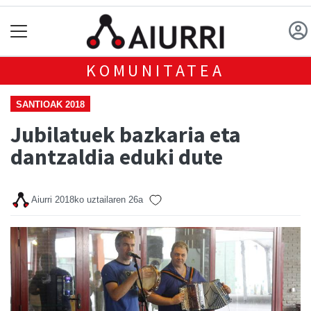
KOMUNITATEA
SANTIOAK 2018
Jubilatuek bazkaria eta
dantzaldia eduki dute
Aiurri
2018ko uztailaren 26a