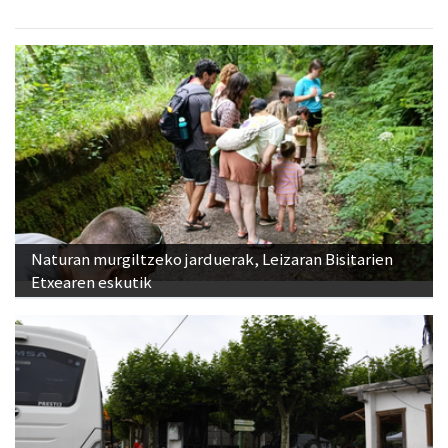
Naturan murgiltzeko jarduerak, Leizaran Bisitarien
Etxearen eskutik