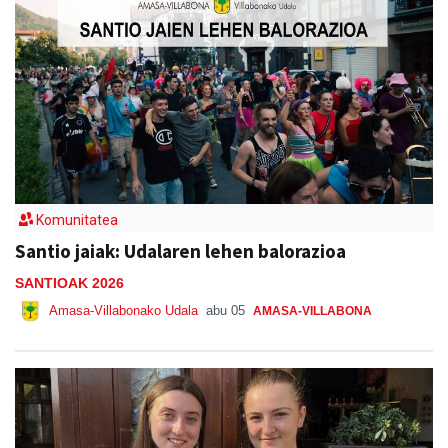
Komunitatea
Santio jaiak: Udalaren lehen balorazioa
SANTIOAK 2026
Amasa-Villabonako Udala
abu 05
AMASA-VILLABONA