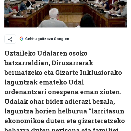
Gehitu gaitzazu Googlen
Uztaileko Udalaren osoko
batzarraldian, Dirusarrerak
bermatzeko eta Gizarte Inklusiorako
laguntzak emateko Udal
ordenantzari onespena eman zioten.
Udalak ohar bidez adierazi bezala,
laguntza horien helburua “larritasun
ekonomikoa duten eta gizarteratzeko
beharra duten pertsona eta familiei