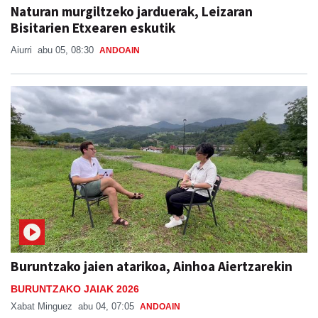
Naturan murgiltzeko jarduerak, Leizaran
Bisitarien Etxearen eskutik
Aiurri
abu 05, 08:30
ANDOAIN
Buruntzako jaien atarikoa, Ainhoa Aiertzarekin
BURUNTZAKO JAIAK 2026
Xabat Minguez
abu 04, 07:05
ANDOAIN