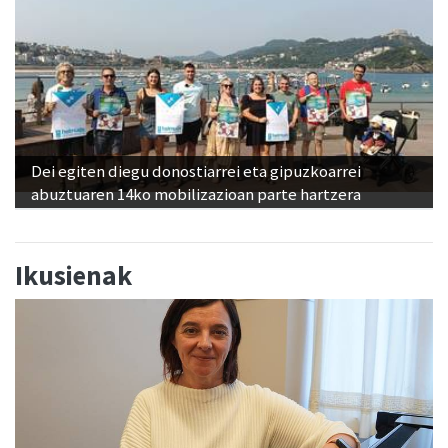
Dei egiten diegu donostiarrei eta gipuzkoarrei
abuztuaren 14ko mobilizazioan parte hartzera
Ikusienak