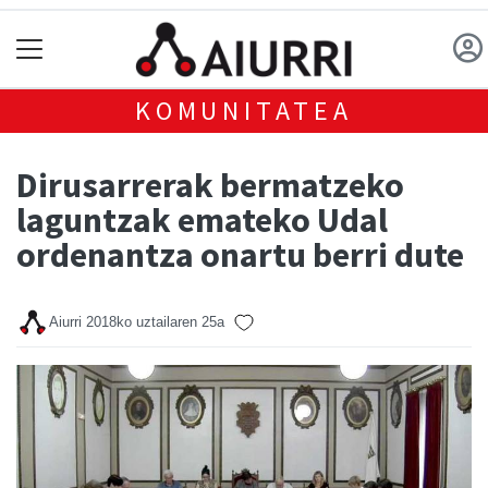
KOMUNITATEA
Dirusarrerak bermatzeko
laguntzak emateko Udal
ordenantza onartu berri dute
Aiurri
2018ko uztailaren 25a