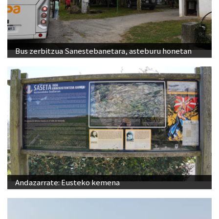
Bus zerbitzua Sanestebanetara, asteburu honetan
Andazarrate: Eusteko kemena