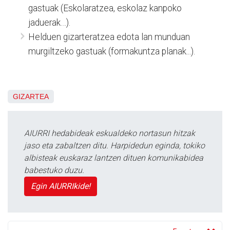
gastuak (Eskolaratzea, eskolaz kanpoko
jaduerak…).
Helduen gizarteratzea edota lan munduan
murgiltzeko gastuak (formakuntza planak...).
GIZARTEA
AIURRI hedabideak eskualdeko nortasun hitzak
jaso eta zabaltzen ditu. Harpidedun eginda, tokiko
albisteak euskaraz lantzen dituen komunikabidea
babestuko duzu.
Egin AIURRIkide!