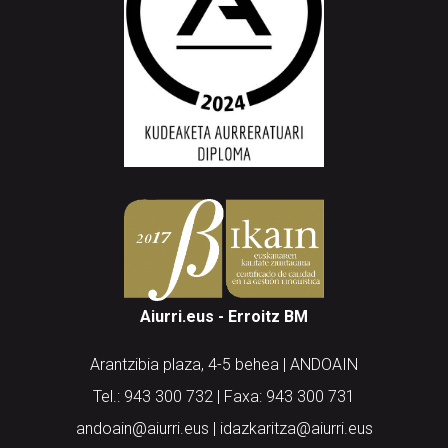
Aiurri.eus - Erroitz BM
Arantzibia plaza, 4-5 behea | ANDOAIN
Tel.: 943 300 732 | Faxa: 943 300 731
andoain@aiurri.eus | idazkaritza@aiurri.eus