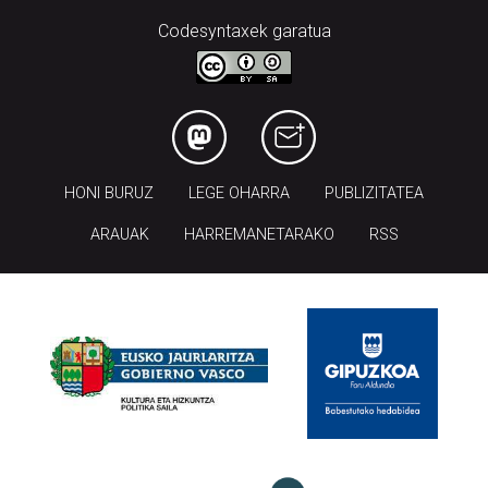
Codesyntaxek garatua
HONI BURUZ
LEGE OHARRA
PUBLIZITATEA
ARAUAK
HARREMANETARAKO
RSS