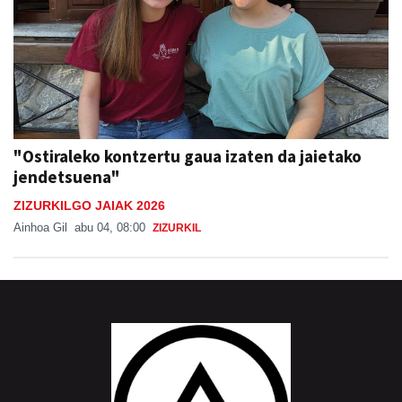
"Ostiraleko kontzertu gaua izaten da jaietako
jendetsuena"
ZIZURKILGO JAIAK 2026
Ainhoa Gil
abu 04, 08:00
ZIZURKIL