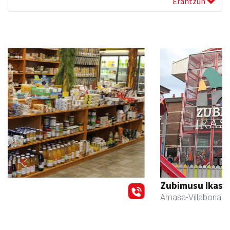
Erantzun
Previous
Next
Zubimusu Ikastola
Amasa-Villabona
- Hezkuntza