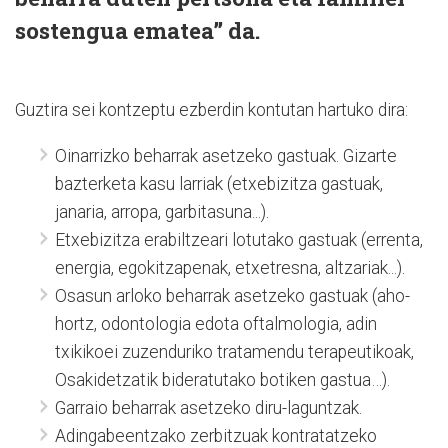
sostengua ematea” da.
Guztira sei kontzeptu ezberdin kontutan hartuko dira:
Oinarrizko beharrak asetzeko gastuak. Gizarte
bazterketa kasu larriak (etxebizitza gastuak,
janaria, arropa, garbitasuna...).
Etxebizitza erabiltzeari lotutako gastuak (errenta,
energia, egokitzapenak, etxetresna, altzariak...).
Osasun arloko beharrak asetzeko gastuak (aho-
hortz, odontologia edota oftalmologia, adin
txikikoei zuzenduriko tratamendu terapeutikoak,
Osakidetzatik bideratutako botiken gastua…).
Garraio beharrak asetzeko diru-laguntzak.
Adingabeentzako zerbitzuak kontratatzeko