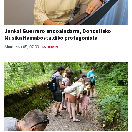
Junkal Guerrero andoaindarra, Donostiako
Musika Hamabostaldiko protagonista
Aiurri
abu 05, 07:00
ANDOAIN