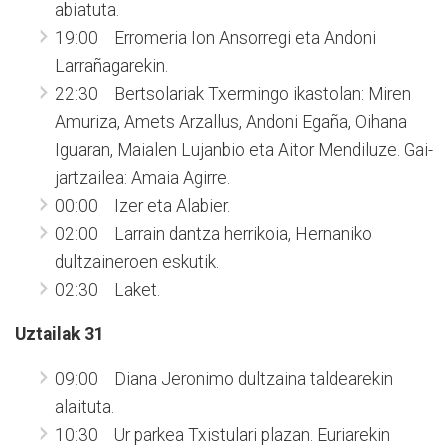
abiatuta.
19:00 Erromeria Ion Ansorregi eta Andoni
Larrañagarekin.
22:30 Bertsolariak Txermingo ikastolan: Miren
Amuriza, Amets Arzallus, Andoni Egaña, Oihana
Iguaran, Maialen Lujanbio eta Aitor Mendiluze. Gai-
jartzailea: Amaia Agirre.
00:00 Izer eta Alabier.
02:00 Larrain dantza herrikoia, Hernaniko
dultzaineroen eskutik.
02:30 Laket.
Uztailak 31
09:00 Diana Jeronimo dultzaina taldearekin
alaituta.
10:30 Ur parkea Txistulari plazan. Euriarekin