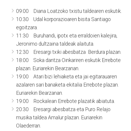
09:00 Diana Loatzoko txistu taldearen eskutik.
10:30 Udal korporazioaren bisita Santiago
egoitzara.
11:30 Buruhandi, ipotx eta erraldoien kalejira,
Jeronimo dultzaina taldeak alaituta.
12:30 Eresargi txiki abesbatza Berdura plazan.
18:00 Soka dantza Oinkariren eskutik Errebote
plazan. Euriarekin Bearzanan.
19:00 Atari bizi lehiaketa eta jai egitarauaren
azalaren sari banaketa ekitalia Errebote plazan.
Euriarekin Bearzanan.
19:00 Rockalean Errebote plazatik abiatuta.
20:30 Eresargi abesbatza eta Puro Relajo
musika taldea Amalur plazan. Euriarekin
Olaederran.