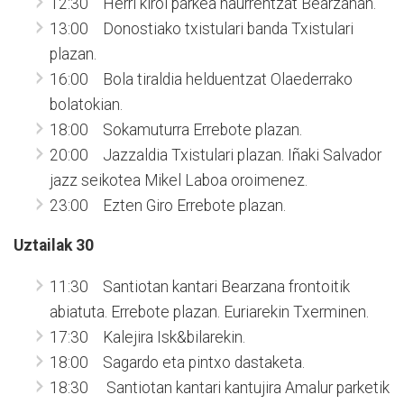
12:30 Herri kirol parkea haurrentzat Bearzanan.
13:00 Donostiako txistulari banda Txistulari
plazan.
16:00 Bola tiraldia helduentzat Olaederrako
bolatokian.
18:00 Sokamuturra Errebote plazan.
20:00 Jazzaldia Txistulari plazan. Iñaki Salvador
jazz seikotea Mikel Laboa oroimenez.
23:00 Ezten Giro Errebote plazan.
Uztailak 30
11:30 Santiotan kantari Bearzana frontoitik
abiatuta. Errebote plazan. Euriarekin Txerminen.
17:30 Kalejira Isk&bilarekin.
18:00 Sagardo eta pintxo dastaketa.
18:30 Santiotan kantari kantujira Amalur parketik