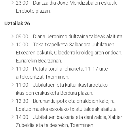
23:00 Dantzaldia Joxe Mendizabalen eskutik
Errebote plazan.
Uztailak 26
09:00 Diana Jeronimo dultzaina taldeak alaituta.
10:00 Toka txapelketa Salbadora Jubilatuen
Etxearen eskutik, Olaederra kiroldegiaren ondoan.
Euriarekin Bearzanan.
11:00 Patata tortilla lehiaketa, 11-17 urte
artekoentzat Txerminen.
11:00 Jubilatuen eta kultur ikastaroetako
ikasleen erakusketa Berdura plazan.
12:30 Buruhandi, ipotx eta erraldoien kalejira,
Loatzo musika eskolako txistu taldeak alaituta.
14:00 Jubilatuen bazkaria eta dantzaldia, Xabier
Zubeldia eta taldearekin, Txerminen.