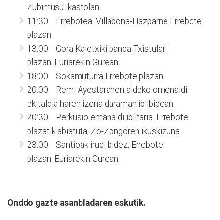
Zubimusu ikastolan.
11:30 Errebotea: Villabona-Hazparne Errebote
plazan.
13:00 Gora Kaletxiki banda Txistulari
plazan. Euriarekin Gurean.
18:00 Sokamuturra Errebote plazan.
20:00 Remi Ayestaranen aldeko omenaldi
ekitaldia haren izena daraman ibilbidean.
20:30 Perkusio emanaldi ibiltaria. Errebote
plazatik abiatuta, Zo-Zongoren ikuskizuna.
23:00 Santioak irudi bidez, Errebote
plazan. Euriarekin Gurean.
Onddo gazte asanbladaren eskutik.