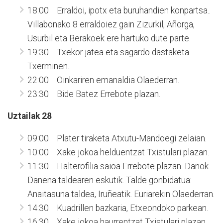
18:00 Erraldoi, ipotx eta buruhandien konpartsa..
Villabonako 8 erraldoiez gain Zizurkil, Añorga,
Usurbil eta Berakoek ere hartuko dute parte.
19:30 Txekor jatea eta sagardo dastaketa
Txerminen.
22:00 Oinkariren emanaldia Olaederran.
23:30 Bide Batez Errebote plazan.
Uztailak 28
09:00 Plater tiraketa Atxutu-Mandoegi zelaian.
10:00 Xake jokoa helduentzat Txistulari plazan.
11:30 Halterofilia saioa Errebote plazan. Danok
Danena taldearen eskutik. Talde gonbidatua:
Anaitasuna taldea, Iruñeatik. Euriarekin Olaederran.
14:30 Kuadrillen bazkaria, Etxeondoko parkean.
16:30 Xake jokoa haurrentzat Txistulari plazan.