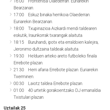
16:00 Frontenisa Olaederran. Euriarekin
Bearzanan.
17:00 Eskuz binaka herrikoia Olaederran.
Euriarekin Bearzanan.
18:00 Txupinazioa Aizkardi mendi taldearen
eskutik, Iraunkorrak txarangak alaituta.
18:15 Buruhandi, ipotx eta erraldoien kalejira,
Jeronimo dultzaina taldeak alaituta.
19:30 Helduen arteko areto futboleko finala
Errebote plazan.
21:30 Herri afaria Errebote plazan. Euriarekin
Txerminen.
00:30 Laiotz taldea Errebote plazan.
01:00 40 urtetik gorakoentzako DJ emanaldia
Txistulari plazan.
Uztailak 25