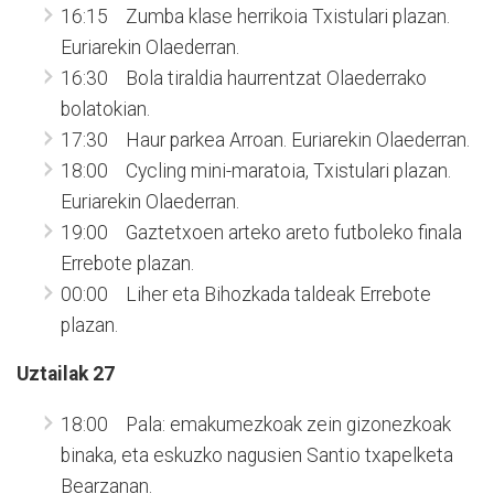
16:15 Zumba klase herrikoia Txistulari plazan.
Euriarekin Olaederran.
16:30 Bola tiraldia haurrentzat Olaederrako
bolatokian.
17:30 Haur parkea Arroan. Euriarekin Olaederran.
18:00 Cycling mini-maratoia, Txistulari plazan.
Euriarekin Olaederran.
19:00 Gaztetxoen arteko areto futboleko finala
Errebote plazan.
00:00 Liher eta Bihozkada taldeak Errebote
plazan.
Uztailak 27
18:00 Pala: emakumezkoak zein gizonezkoak
binaka, eta eskuzko nagusien Santio txapelketa
Bearzanan.