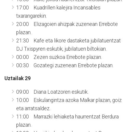
17:00 Kuadrillen kalejira Incansables
txarangarekin.
20:00 Elizagoien ahizpak zuzenean Errebote
plazan.
21:30 Kafe eta likore dastaketa jubilatuentzat
DJ Txispyren eskutik, jubilatuen biltokian.
00:00 Zezen suzkoa Errebote plazan.
00:30 Gozategi zuzenean Errebote plazan.
Uztailak 29
09:00 Diana Loatzoren eskutik.
10:00 Eskulangintza azoka Malkar plazan, goiz
eta arratsaldez.
11:00 Marrazki lehiaketa haurrentzat Berdura
plazan.