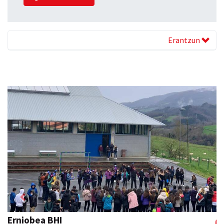
Erantzun
Previous
Next
Erniobea BHI