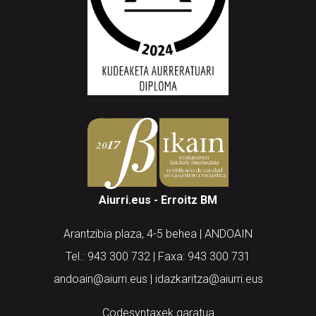
Aiurri.eus - Erroitz BM
Arantzibia plaza, 4-5 behea | ANDOAIN
Tel.: 943 300 732 | Faxa: 943 300 731
andoain@aiurri.eus | idazkaritza@aiurri.eus
Codesyntaxek garatua