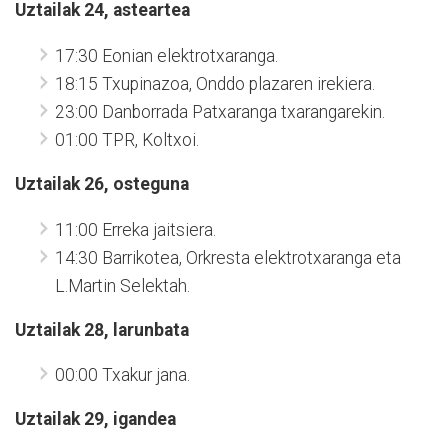
Uztailak 24, asteartea
17:30 Eonian elektrotxaranga.
18:15 Txupinazoa, Onddo plazaren irekiera.
23:00 Danborrada Patxaranga txarangarekin.
01:00 TPR, Koltxoi.
Uztailak 26, osteguna
11:00 Erreka jaitsiera.
14:30 Barrikotea, Orkresta elektrotxaranga eta
L.Martin Selektah.
Uztailak 28, larunbata
00:00 Txakur jana.
Uztailak 29, igandea