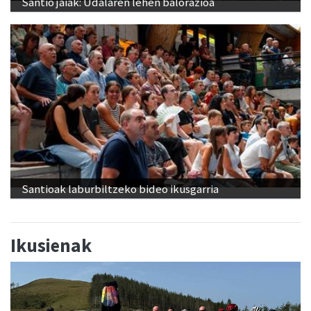
Santio jaiak: Udalaren lehen balorazioa
Santioak laburbiltzeko bideo ikusgarria
Ikusienak