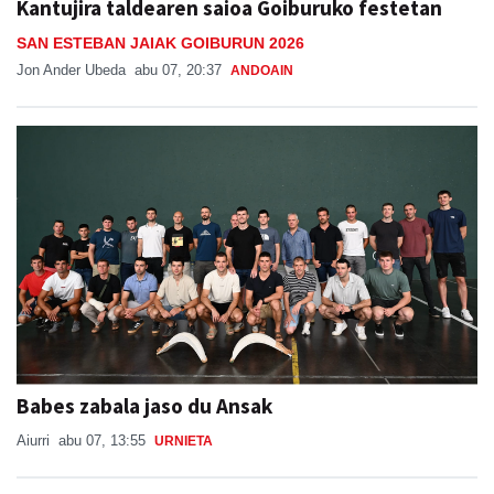
Kantujira taldearen saioa Goiburuko festetan
SAN ESTEBAN JAIAK GOIBURUN 2026
Jon Ander Ubeda
abu 07, 20:37
ANDOAIN
Babes zabala jaso du Ansak
Aiurri
abu 07, 13:55
URNIETA