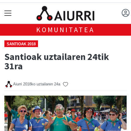
KOMUNITATEA
SANTIOAK 2018
Santioak uztailaren 24tik
31ra
Aiurri
2018ko uztailaren 24a