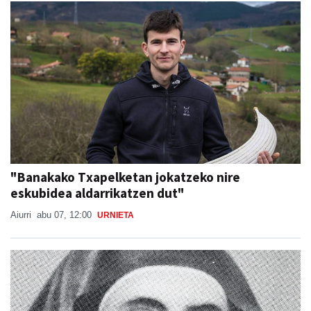
"Banakako Txapelketan jokatzeko nire
eskubidea aldarrikatzen dut"
Aiurri
abu 07, 12:00
URNIETA