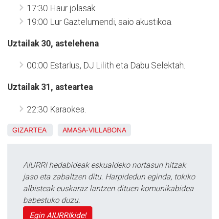
17:30 Haur jolasak.
19:00 Lur Gaztelumendi, saio akustikoa.
Uztailak 30, astelehena
00:00 Estarlus, DJ Lilith eta Dabu Selektah.
Uztailak 31, asteartea
22:30 Karaokea.
GIZARTEA
AMASA-VILLABONA
AIURRI hedabideak eskualdeko nortasun hitzak
jaso eta zabaltzen ditu. Harpidedun eginda, tokiko
albisteak euskaraz lantzen dituen komunikabidea
babestuko duzu.
Egin AIURRIkide!