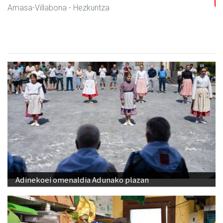
Amasa-Villabona
- Hezkuntza
Adinekoei omenaldia Adunako plazan