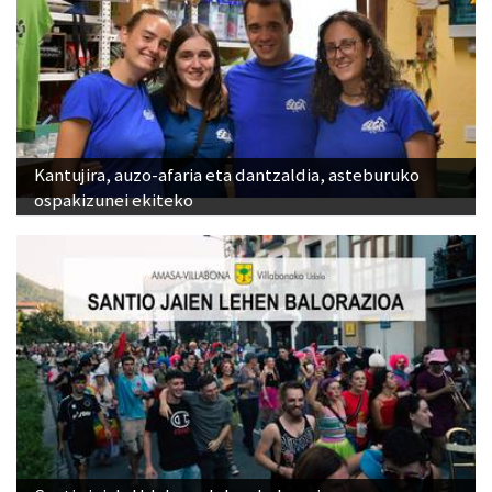
Kantujira, auzo-afaria eta dantzaldia, asteburuko
ospakizunei ekiteko