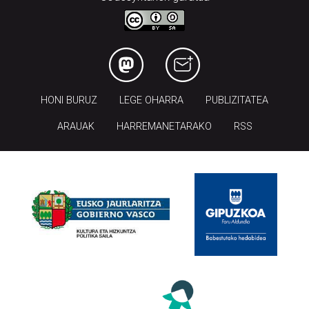
HONI BURUZ
LEGE OHARRA
PUBLIZITATEA
ARAUAK
HARREMANETARAKO
RSS