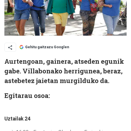
Gehitu gaitzazu Googlen
Aurtengoan, gainera, atseden egunik
gabe. Villabonako herrigunea, beraz,
astebetez jaietan murgilduko da.
Egitarau osoa:
Uztailak 24