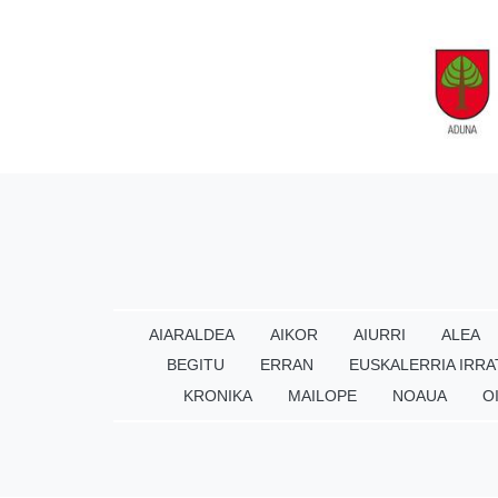
AIARALDEA
AIKOR
AIURRI
ALEA
BEGITU
ERRAN
EUSKALERRIA IRRA
KRONIKA
MAILOPE
NOAUA
O