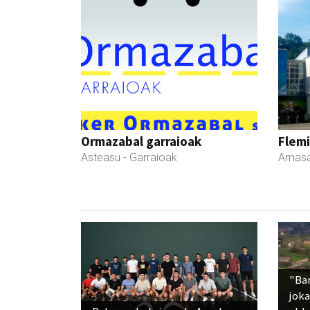
Ormazabal garraioak
Flemi
Asteasu
- Garraioak
Amasa
"Ba
jok