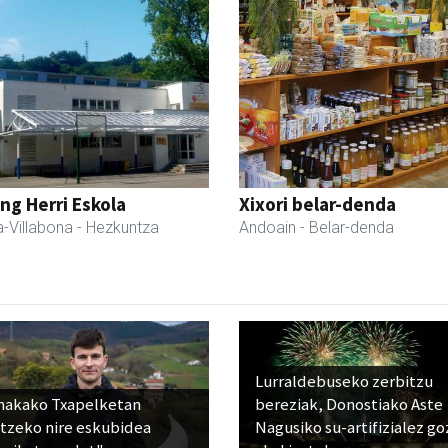
ng Herri Eskola
Xixori belar-denda
-Villabona
- Hezkuntza
Andoain
- Belar-denda
Lurraldebuseko zerbitzu
nakako Txapelketan
bereziak, Donostiako Aste
atzeko nire eskubidea
Nagusiko su-artifizialez g