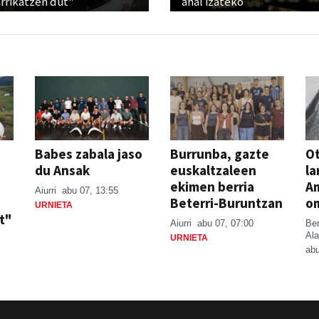
rrikatzen dut"
ahal izateko
Babes zabala jaso
Burrunba, gazte
Ot
du Ansak
euskaltzaleen
la
ekimen berria
A
Aiurri
abu 07, 13:55
Beterri-Buruntzan
o
URNIETA
t"
Aiurri
abu 07, 07:00
Be
Ala
URNIETA
abu