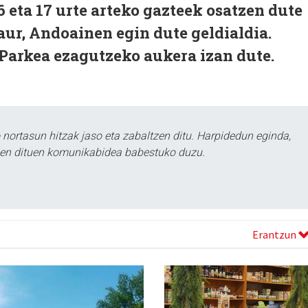
6 eta 17 urte arteko gazteek osatzen dute
ur, Andoainen egin dute geldialdia.
Parkea ezagutzeko aukera izan dute.
ortasun hitzak jaso eta zabaltzen ditu. Harpidedun eginda,
tzen dituen komunikabidea babestuko duzu.
Erantzun