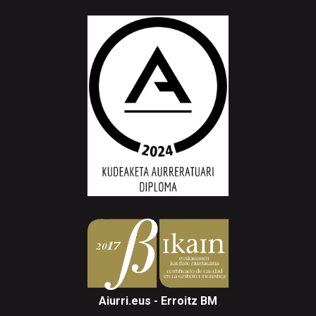
Aiurri.eus - Erroitz BM