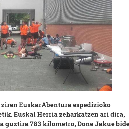
u ziren EuskarAbentura espedizioko
ik. Euskal Herria zeharkatzen ari dira,
ta guztira 783 kilometro, Done Jakue bid