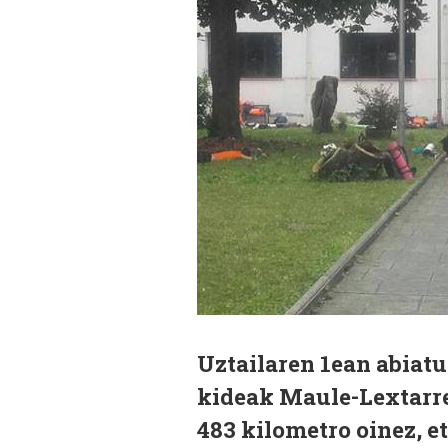
Uztailaren 1ean abiat
kideak Maule-Lextarret
483 kilometro oinez, e