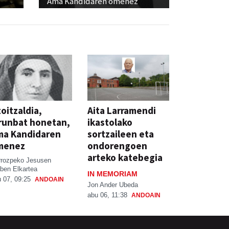
Ama Kandidaren omenez
oitzaldia,
Aita Larramendi
runbat honetan,
ikastolako
ma Kandidaren
sortzaileen eta
menez
ondorengoen
arteko katebegia
rrozpeko Jesusen
ben Elkartea
IN MEMORIAM
 07, 09:25
ANDOAIN
Jon Ander Ubeda
abu 06, 11:38
ANDOAIN