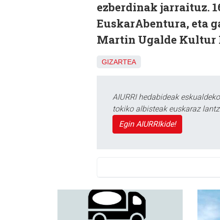
ezberdinak jarraituz. 1
EuskarAbentura, eta ga
Martin Ugalde Kultur 
GIZARTEA
AIURRI hedabideak eskualdeko n
tokiko albisteak euskaraz lan
Egin AIURRIkide!