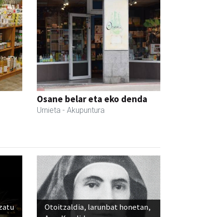
Osane belar eta eko denda
Urnieta
- Akupuntura
ozatu
Otoitzaldia, larunbat honetan,