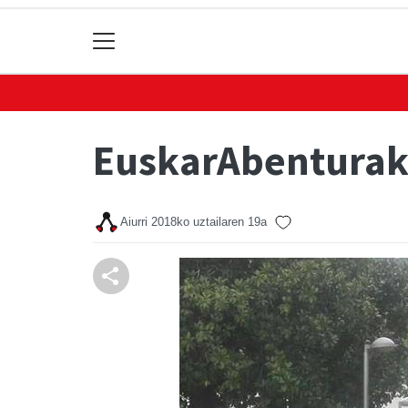
EuskarAbenturako
Aiurri
2018ko uztailaren 19a