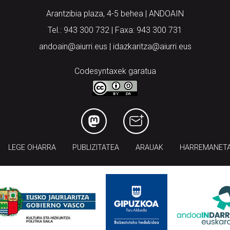
Arantzibia plaza, 4-5 behea | ANDOAIN
Tel.: 943 300 732 | Faxa: 943 300 731
andoain@aiurri.eus | idazkaritza@aiurri.eus
Codesyntaxek garatua
LEGE OHARRA
PUBLIZITATEA
ARAUAK
HARREMANET