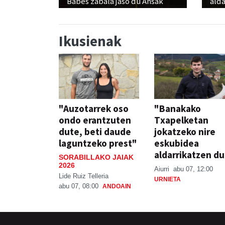
Babes zabala jaso du Ansak
alda
Ikusienak
"Auzotarrek oso
"Banakako
ondo erantzuten
Txapelketan
dute, beti daude
jokatzeko nire
laguntzeko prest"
eskubidea
aldarrikatzen du
SORABILLAKO JAIAK
2026
Aiurri
abu 07, 12:00
Lide Ruiz Telleria
URNIETA
abu 07, 08:00
ANDOAIN