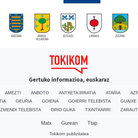
Gertuko informazioa, euskaraz
AMEZTI
ANBOTO
ANTXETA IRRATIA
ATARIA
AZP
TIA
GEURIA
GOIENA
GOIERRI TELEBISTA
GUAIXE
IZMENDI TELEBISTA
ORIO GUKA
TXINTXARRI
ZARAUT
Matx
Gurean
Ttap
Tokikom publizitatea