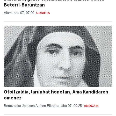
Beterri-Buruntzan
Aiurri
abu 07, 07:00
URNIETA
Otoitzaldia, larunbat honetan, Ama Kandidaren
omenez
Berrozpeko Jesusen Alaben Elkartea
abu 07, 09:25
ANDOAIN