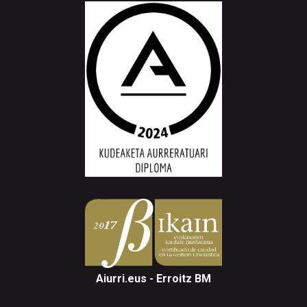
Aiurri.eus - Erroitz BM