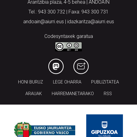
Arantzibia plaza, 4-5 behea | ANDOAIN
Tel.: 943 300 732 | Faxa: 943 300 731
andoain@aiurri.eus | idazkaritza@aiurri.eus
Codesyntaxek garatua
HONI BURUZ
LEGE OHARRA
PUBLIZITATEA
ARAUAK
HARREMANETARAKO
RSS