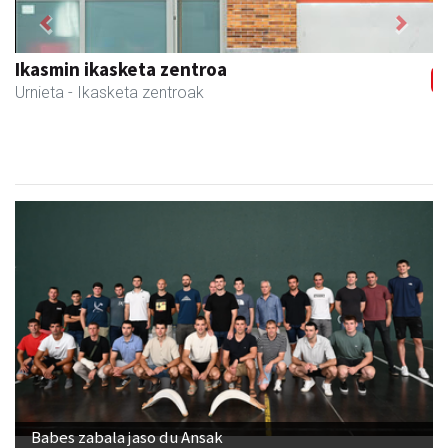
Previous
Next
Izkiriota ardoak
Andoain
- Ardoak
Babes zabala jaso du Ansak