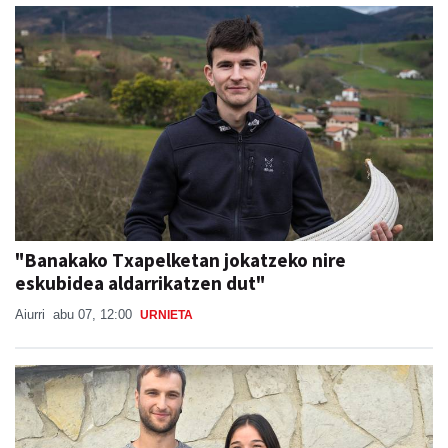
"Banakako Txapelketan jokatzeko nire
eskubidea aldarrikatzen dut"
Aiurri
abu 07, 12:00
URNIETA