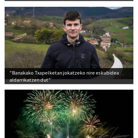
"Banakako Txapelketan jokatzeko nire eskubidea
aldarrikatzen dut"