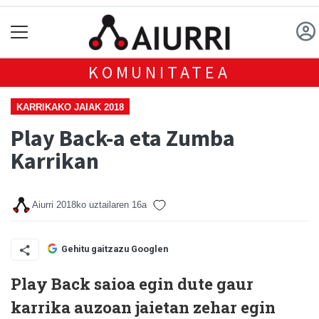
KOMUNITATEA
KARRIKAKO JAIAK 2018
Play Back-a eta Zumba
Karrikan
Aiurri
2018ko uztailaren 16a
Gehitu gaitzazu Googlen
Play Back saioa egin dute gaur
karrika auzoan jaietan zehar egin