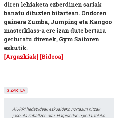
diren lehiaketa ezberdinen sariak
banatu dituzten bitartean. Ondoren
gainera Zumba, Jumping eta Kangoo
masterklass-a ere izan dute bertara
gerturatu direnek, Gym Saitoren
eskutik.
[Argazkiak]
[Bideoa]
GIZARTEA
AIURRI hedabideak eskualdeko nortasun hitzak
jaso eta zabaltzen ditu. Harpidedun eginda, tokiko