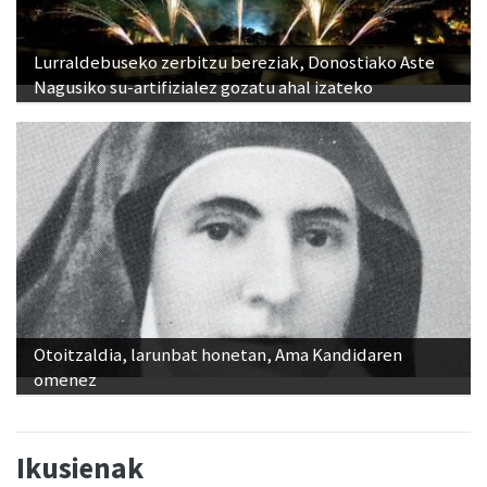
Lurraldebuseko zerbitzu bereziak, Donostiako Aste
Nagusiko su-artifizialez gozatu ahal izateko
Otoitzaldia, larunbat honetan, Ama Kandidaren
omenez
Ikusienak