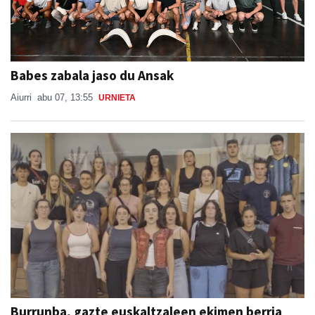
Babes zabala jaso du Ansak
Aiurri
abu 07, 13:55
URNIETA
Burrunba, gazte euskaltzaleen ekimen berria