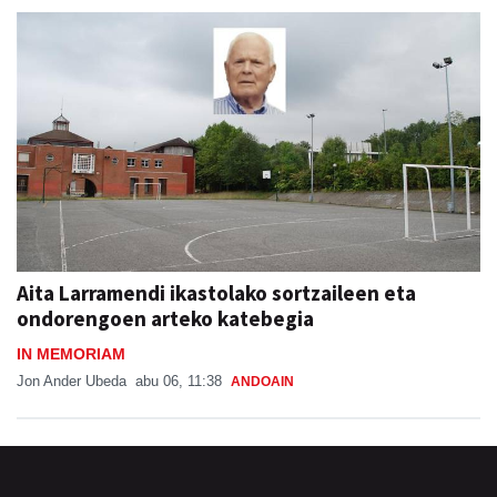
Aita Larramendi ikastolako sortzaileen eta
ondorengoen arteko katebegia
IN MEMORIAM
Jon Ander Ubeda
abu 06, 11:38
ANDOAIN