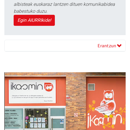
albisteak euskaraz lantzen dituen komunikabidea
babestuko duzu.
Egin AIURRIkide!
Erantzun