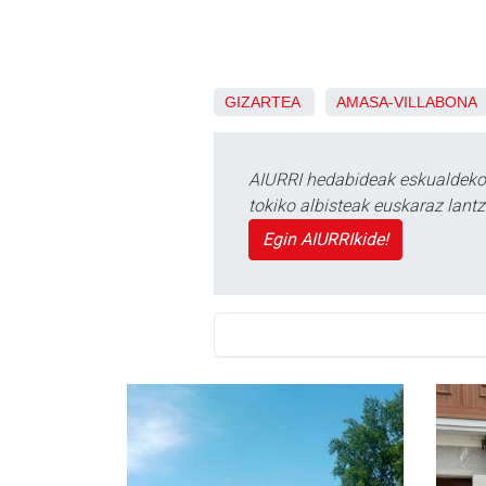
GIZARTEA
AMASA-VILLABONA
AIURRI hedabideak eskualdeko n
tokiko albisteak euskaraz lan
Egin AIURRIkide!