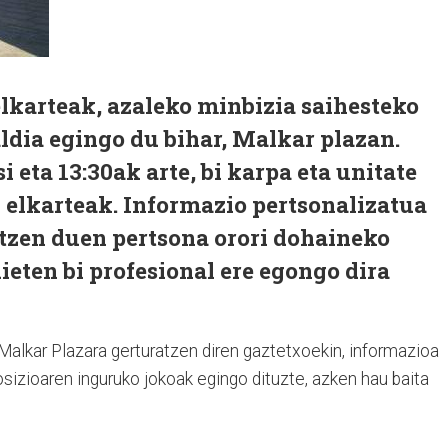
lkarteak, azaleko minbizia saihesteko
aldia egingo du bihar, Malkar plazan.
i eta 13:30ak arte, bi karpa eta unitate
tu elkarteak. Informazio pertsonalizatua
atzen duen pertsona orori dohaineko
ieten bi profesional ere egongo dira
 Malkar Plazara gerturatzen diren gaztetxoekin, informazioa
sizioaren inguruko jokoak egingo dituzte, azken hau baita