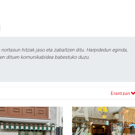
ortasun hitzak jaso eta zabaltzen ditu. Harpidedun eginda,
tzen dituen komunikabidea babestuko duzu.
Erantzun