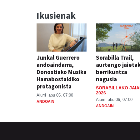
Ikusienak
Junkal Guerrero
Sorabilla Trail,
andoaindarra,
aurtengo jaieta
Donostiako Musika
berrikuntza
Hamabostaldiko
nagusia
protagonista
SORABILLAKO JAIA
2026
Aiurri
abu 05, 07:00
Aiurri
abu 06, 07:00
ANDOAIN
ANDOAIN