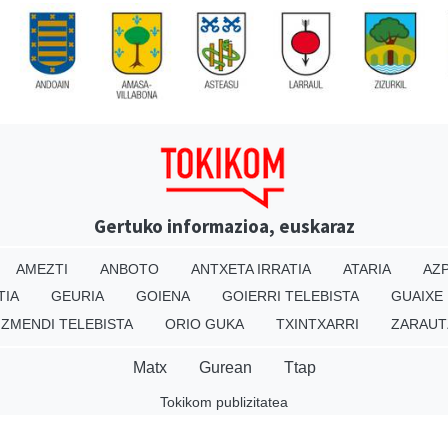
Gertuko informazioa, euskaraz
AMEZTI
ANBOTO
ANTXETA IRRATIA
ATARIA
AZP
TIA
GEURIA
GOIENA
GOIERRI TELEBISTA
GUAIXE
IZMENDI TELEBISTA
ORIO GUKA
TXINTXARRI
ZARAUT
Matx
Gurean
Ttap
Tokikom publizitatea
v16.25.0