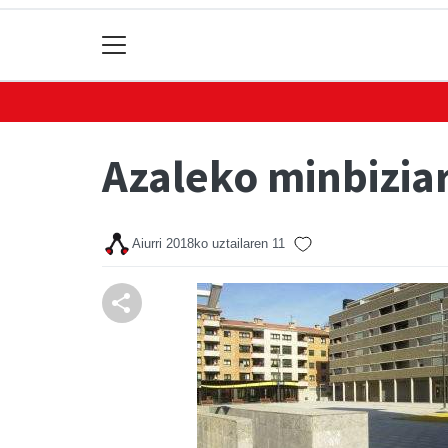
Azaleko minbizia
Aiurri
2018ko uztailaren 11