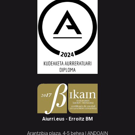
Aiurri.eus - Erroitz BM
Arantzibia plaza, 4-5 behea | ANDOAIN