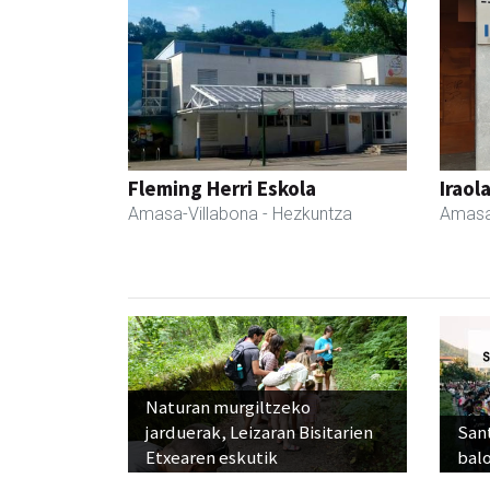
Fleming Herri Eskola
Iraol
Amasa-Villabona
- Hezkuntza
Amasa
Naturan murgiltzeko
jarduerak, Leizaran Bisitarien
Sant
Etxearen eskutik
balo