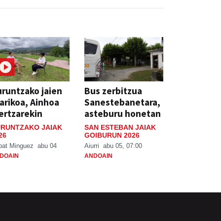
runtzako jaien
Bus zerbitzua
arikoa, Ainhoa
Sanestebanetara,
ertzarekin
asteburu honetan
RUNTZAKO JAIAK
SAN ESTEBAN JAIAK
26
GOIBURUN 2026
bat Minguez
abu 04
Aiurri
abu 05, 07:00
DOAIN
ANDOAIN