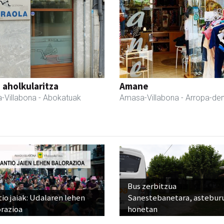
a aholkularitza
Amane
-Villabona
- Abokatuak
Amasa-Villabona
- Arropa-de
Bus zerbitzua
io jaiak: Udalaren lehen
Sanestebanetara, astebur
razioa
honetan