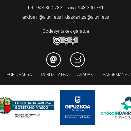
Tel.: 943 300 732 | Faxa: 943 300 731
andoain@aiurri.eus | idazkaritza@aiurri.eus
Codesyntaxek garatua
LEGE OHARRA
PUBLIZITATEA
ARAUAK
HARREMANET