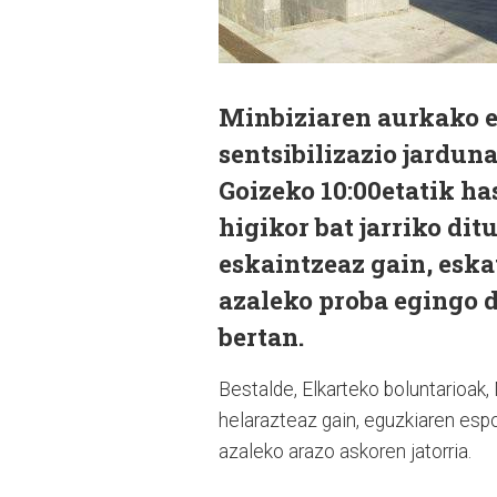
Minbiziaren aurkako e
sentsibilizazio jardun
Goizeko 10:00etatik has
higikor bat jarriko di
eskaintzeaz gain, esk
azaleko proba egingo d
bertan.
Bestalde, Elkarteko boluntarioak,
helarazteaz gain, eguzkiaren espo
azaleko arazo askoren jatorria.