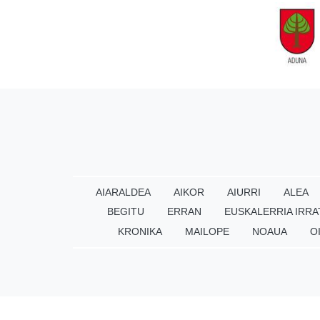
AIARALDEA
AIKOR
AIURRI
ALEA
BEGITU
ERRAN
EUSKALERRIA IRRA
KRONIKA
MAILOPE
NOAUA
O