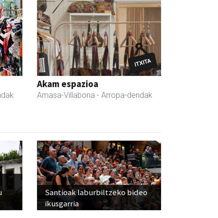
Akam espazioa
ndak
Amasa-Villabona
- Arropa-dendak
u
Santioak laburbiltzeko bideo
ikusgarria