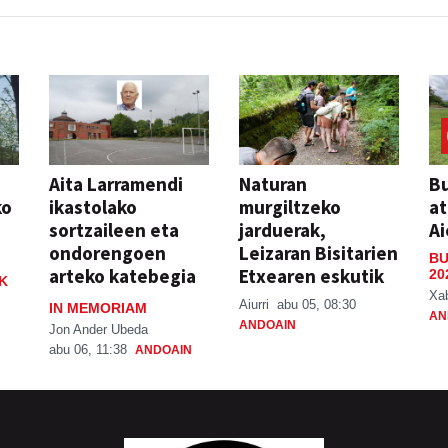
Aita Larramendi
Naturan
Bu
ko
ikastolako
murgiltzeko
at
sortzaileen eta
jarduerak,
Ai
ondorengoen
Leizaran Bisitarien
BU
arteko katebegia
Etxearen eskutik
20
K
Xa
Aiurri
abu 05, 08:30
IN MEMORIAM
AN
ANDOAIN
Jon Ander Ubeda
abu 06, 11:38
ANDOAIN