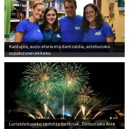
Kantujira, auzo-afaria eta dantzaldia, asteburuko
ospakizunei ekiteko
Lurraldebuseko zerbitzu bereziak, Donostiako Aste
Nagusiko su-artifizialez gozatu ahal izateko