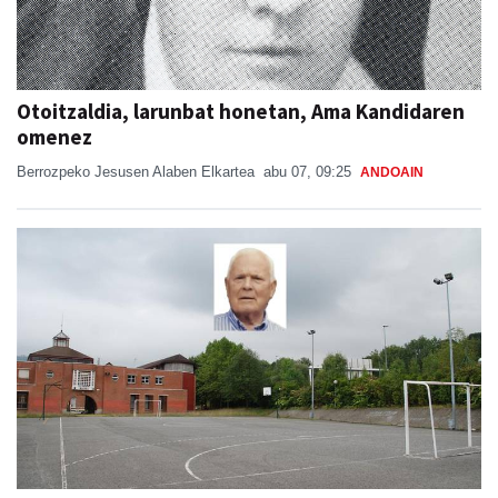
Otoitzaldia, larunbat honetan, Ama Kandidaren
omenez
Berrozpeko Jesusen Alaben Elkartea
abu 07, 09:25
ANDOAIN
Aita Larramendi ikastolako sortzaileen eta
ondorengoen arteko katebegia