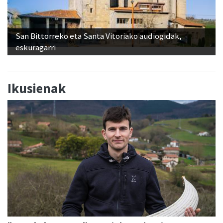
San Bittorreko eta Santa Vitoriako audiogidak,
eskuragarri
Ikusienak
"Banakako Txapelketan jokatzeko nire
eskubidea aldarrikatzen dut"