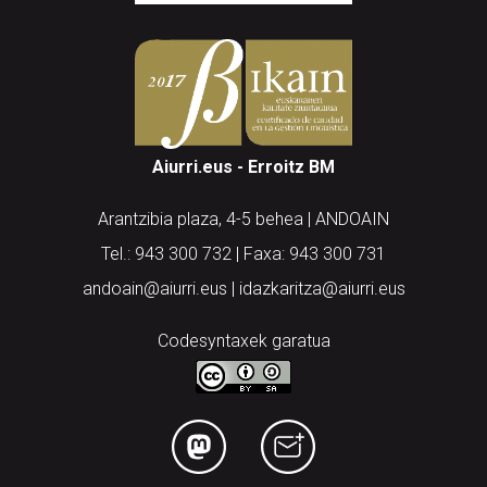
Aiurri.eus - Erroitz BM
Arantzibia plaza, 4-5 behea | ANDOAIN
Tel.: 943 300 732 | Faxa: 943 300 731
andoain@aiurri.eus | idazkaritza@aiurri.eus
Codesyntaxek garatua
HONI BURUZ
LEGE OHARRA
PUBLIZITATEA