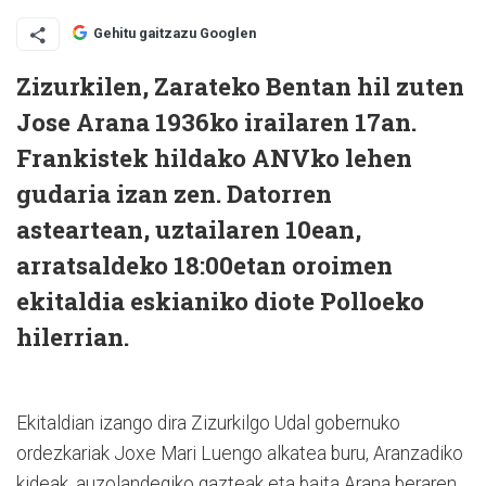
Gehitu gaitzazu Googlen
Zizurkilen, Zarateko Bentan hil zuten
Jose Arana 1936ko irailaren 17an.
Frankistek hildako ANVko lehen
gudaria izan zen. Datorren
asteartean, uztailaren 10ean,
arratsaldeko 18:00etan oroimen
ekitaldia eskianiko diote Polloeko
hilerrian.
Ekitaldian izango dira Zizurkilgo Udal gobernuko
ordezkariak Joxe Mari Luengo alkatea buru, Aranzadiko
kideak, auzolandegiko gazteak eta baita Arana beraren