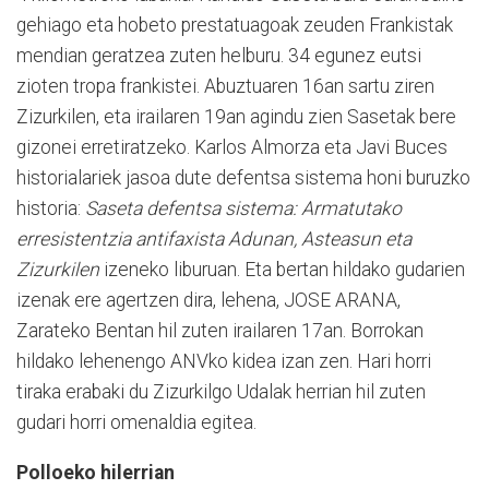
gehiago eta hobeto prestatuagoak zeuden Frankistak
mendian geratzea zuten helburu. 34 egunez eutsi
zioten tropa frankistei. Abuztuaren 16an sartu ziren
Zizurkilen, eta irailaren 19an agindu zien Sasetak bere
gizonei erretiratzeko. Karlos Almorza eta Javi Buces
historialariek jasoa dute defentsa sistema honi buruzko
historia:
Saseta defentsa sistema: Armatutako
erresistentzia antifaxista Adunan, Asteasun eta
Zizurkilen
izeneko liburuan. Eta bertan hildako gudarien
izenak ere agertzen dira, lehena, JOSE ARANA,
Zarateko Bentan hil zuten irailaren 17an. Borrokan
hildako lehenengo ANVko kidea izan zen. Hari horri
tiraka erabaki du Zizurkilgo Udalak herrian hil zuten
gudari horri omenaldia egitea.
Polloeko hilerrian