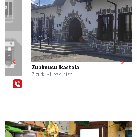
Previous
Next
Zubimusu Ikastola
Zizurkil
- Hezkuntza