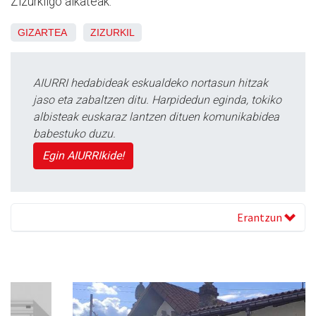
Zizurkilgo alkateak.
GIZARTEA
ZIZURKIL
AIURRI hedabideak eskualdeko nortasun hitzak
jaso eta zabaltzen ditu. Harpidedun eginda, tokiko
albisteak euskaraz lantzen dituen komunikabidea
babestuko duzu.
Egin AIURRIkide!
Erantzun