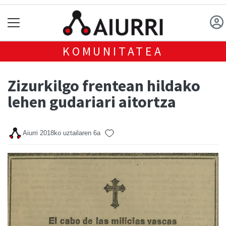
KOMUNITATEA
Zizurkilgo frentean hildako
lehen gudariari aitortza
Aiurri
2018ko uztailaren 6a