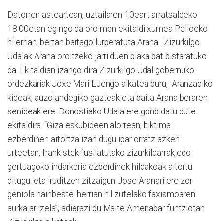
Datorren asteartean, uztailaren 10ean, arratsaldeko
18:00etan egingo da oroimen ekitaldi xumea Polloeko
hilerrian, bertan baitago lurperatuta Arana. Zizurkilgo
Udalak Arana oroitzeko jarri duen plaka bat bistaratuko
da. Ekitaldian izango dira Zizurkilgo Udal gobernuko
ordezkariak Joxe Mari Luengo alkatea buru, Aranzadiko
kideak, auzolandegiko gazteak eta baita Arana beraren
senideak ere. Donostiako Udala ere gonbidatu dute
ekitaldira. “Giza eskubideen alorrean, biktima
ezberdinen aitortza izan dugu ipar orratz azken
urteetan, frankistek fusilatutako zizurkildarrak edo
gertuagoko indarkeria ezberdinek hildakoak aitortu
ditugu, eta iruditzen zitzaigun Jose Aranari ere zor
geniola hainbeste, herrian hil zutelako faxismoaren
aurka ari zela”, adierazi du Maite Amenabar funtziotan