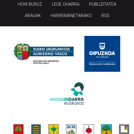
ARAUAK
HARREMANETARAKO
RSS