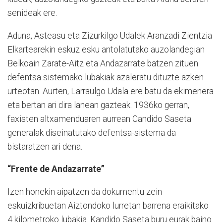
senideak ere.
Aduna, Asteasu eta Zizurkilgo Udalek Aranzadi Zientzia
Elkartearekin eskuz esku antolatutako auzolandegian
Belkoain Zarate-Aitz eta Andazarrate batzen zituen
defentsa sistemako lubakiak azaleratu dituzte azken
urteotan. Aurten, Larraulgo Udala ere batu da ekimenera
eta bertan ari dira lanean gazteak. 1936ko gerran,
faxisten altxamenduaren aurrean Candido Saseta
generalak diseinatutako defentsa-sistema da
bistaratzen ari dena.
“Frente de Andazarrate”
Izen honekin aipatzen da dokumentu zein
eskuizkribuetan Aiztondoko lurretan barrena eraikitako
4 kilometroko lubakia. Kandido Saseta buru eurak baino