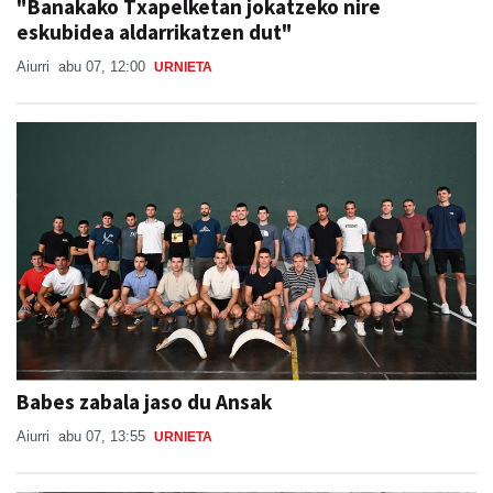
Aiurri
abu 07, 12:00
URNIETA
Babes zabala jaso du Ansak
Aiurri
abu 07, 13:55
URNIETA