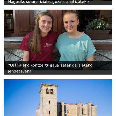
"Ostiraleko kontzertu gaua izaten da jaietako
jendetsuena"