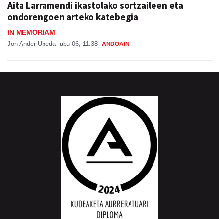
IN MEMORIAM
Jon Ander Ubeda
abu 06, 11:38
ANDOAIN