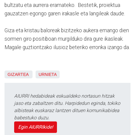
bultzatu eta aurrera eramateko. Bestetik, proiektua
gauzatzen egongo garen irakasle eta langileak daude.
Giza eta kristau baloreak bizitzeko aukera emango dien
sormen giro positiboan murgilduko dira gure ikasleak.
Magale guztiontzako ilusioz beteriko erronka izango da.
GIZARTEA
URNIETA
AIURRI hedabideak eskualdeko nortasun hitzak
jaso eta zabaltzen ditu. Harpidedun eginda, tokiko
albisteak euskaraz lantzen dituen komunikabidea
babestuko duzu.
Egin AIURRIkide!