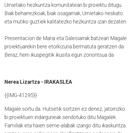
Urnietako hezkuntza komunitatean bi proiektu ditugu.
Biak beharrezkoak, biak osagarriak, Urnietako neskato
eta mutiko guztiek kalitatezko hezkuntza izan dezaten.
Presentacion de Maria eta Salesiarrak batzean Magale
proiektuarekin bere etorkizuna bermatuta geratzen da.
Beraz, herri ikuspegitik ikusita egun zoriontsua da.
Nerea Lizartza - IRAKASLEA
{{IMG-41295}}
Magale sortu da. Hutsetik sortzen ez denez, jatorrizko
bi proiektuen indarguneak sendotuko ditu Magalek.
Familiak eta haien seme-alabak izango ditu ikaskuntza