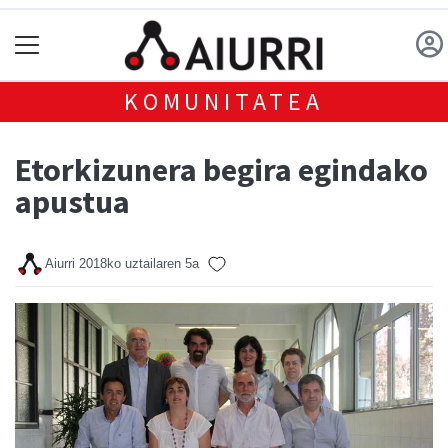
KOMUNITATEA
Etorkizunera begira egindako
apustua
Aiurri
2018ko uztailaren 5a