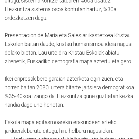
ditugu, sistema kontzertatuaren %60a osatuz.
Hezkuntza sistema osoa kontutan hartuz, %30a
ordezkatzen dugu.
Presentacion de Maria eta Salesiar ikastetxea Kristau
Eskolen baitan daude, kristau humanismoa ideia nagusi
delako bietan. Lau urte dira Kristau Eskolak abiatu
zirenetik, Euskadiko demografia mapa aztertu eta gero.
Ikei enpresak bere garaian azterketa egin zuen, eta
horren baitan 2030. urtera bitarte jaitsiera demografikoa
%35-40koa izango da. Hezkuntza gune guztietan kezka
handia dago une honetan.
Eskola mapa egitasmoarekin erakundeen arteko
jarduerak burutu ditugu, hiru helburu nagusiekin: