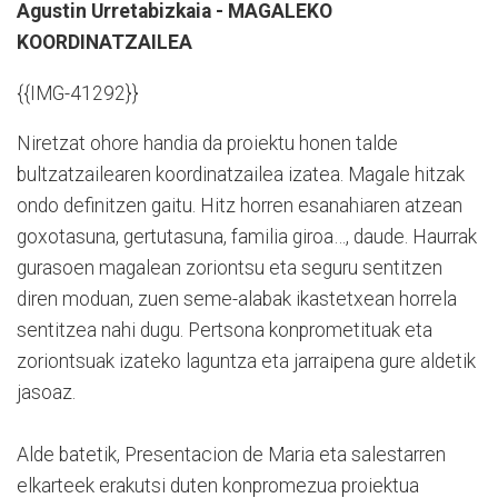
Agustin Urretabizkaia - MAGALEKO
KOORDINATZAILEA
{{IMG-41292}}
Niretzat ohore handia da proiektu honen talde
bultzatzailearen koordinatzailea izatea. Magale hitzak
ondo definitzen gaitu. Hitz horren esanahiaren atzean
goxotasuna, gertutasuna, familia giroa…, daude. Haurrak
gurasoen magalean zoriontsu eta seguru sentitzen
diren moduan, zuen seme-alabak ikastetxean horrela
sentitzea nahi dugu. Pertsona konprometituak eta
zoriontsuak izateko laguntza eta jarraipena gure aldetik
jasoaz.
Alde batetik, Presentacion de Maria eta salestarren
elkarteek erakutsi duten konpromezua proiektua