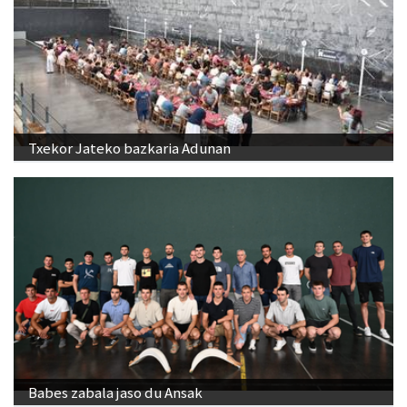
Txekor Jateko bazkaria Adunan
Babes zabala jaso du Ansak