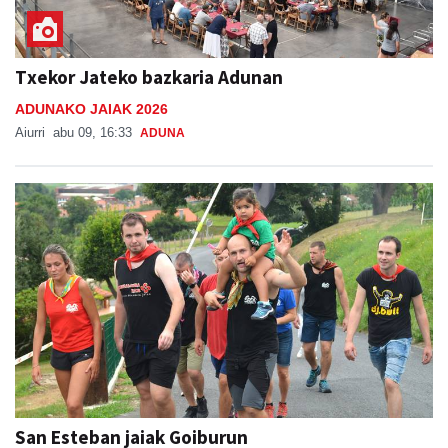
Txekor Jateko bazkaria Adunan
ADUNAKO JAIAK 2026
Aiurri
abu 09, 16:33
ADUNA
San Esteban jaiak Goiburun