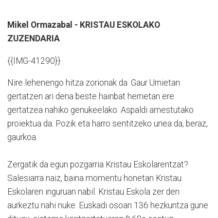
Mikel Ormazabal - KRISTAU ESKOLAKO
ZUZENDARIA
{{IMG-41290}}
Nire lehenengo hitza zorionak da. Gaur Urnietan
gertatzen ari dena beste hainbat herrietan ere
gertatzea nahiko genukeelako. Aspaldi amestutako
proiektua da. Pozik eta harro sentitzeko unea da, beraz,
gaurkoa.
Zergatik da egun pozgarria Kristau Eskolarentzat?
Salesiarra naiz, baina momentu honetan Kristau
Eskolaren inguruan nabil. Kristau Eskola zer den
aurkeztu nahi nuke. Euskadi osoan 136 hezkuntza gune