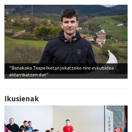
"Banakako Txapelketan jokatzeko nire eskubidea
aldarrikatzen dut"
Ikusienak