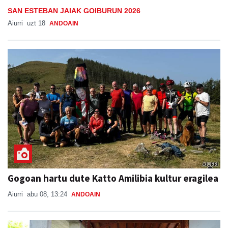
SAN ESTEBAN JAIAK GOIBURUN 2026
Aiurri
uzt 18
ANDOAIN
Gogoan hartu dute Katto Amilibia kultur eragilea
Aiurri
abu 08, 13:24
ANDOAIN