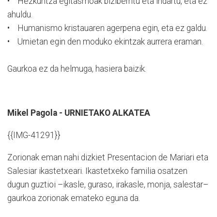
• Hezkuntza egitasmoak biziberritu eta indartu, eta ez
ahuldu.
• Humanismo kristauaren agerpena egin, eta ez galdu.
• Urnietan egin den moduko ekintzak aurrera eraman.
Gaurkoa ez da helmuga, hasiera baizik.
Mikel Pagola - URNIETAKO ALKATEA
{{IMG-41291}}
Zorionak eman nahi dizkiet Presentacion de Mariari eta
Salesiar ikastetxeari. Ikastetxeko familia osatzen
dugun guztioi –ikasle, guraso, irakasle, monja, salestar–
gaurkoa zorionak emateko eguna da.