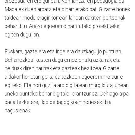
prozesuaren erdigunean. Konfiantzaren pedagogia da
Magalek duen ardatz eta oinarrietako bat. Gizarte honek
taldean modu eraginkorrean lanean dakiten pertsonak
behar ditu. Arazo egoeran oinarritutako proiektuekin
egiten dugu lan.
Euskara, gaztelera eta ingelera dauzkagu jo puntuan.
Beharrezkoa ikusten dugu emozionalki azkarrak eta
helduak diren haurrak eta gazteak hezitzea. Gizarte
aldakor honetan gerta daitezkeen egoerei irmo aurre
egiteko. Eta hori guztia aro digitalean murgilduta, unean
uneko puntako behar digitalei erantzunez. Gehiago aipa
badaitezke ere, ildo pedagogikoan horiexek dira
nagusienak.