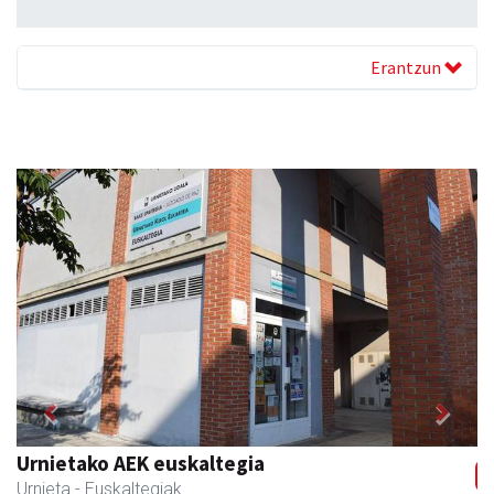
Erantzun
Previous
Next
Urnietako AEK euskaltegia
Urnieta
- Euskaltegiak