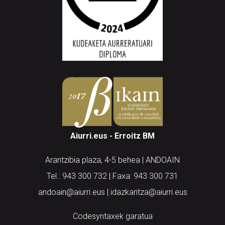
Aiurri.eus - Erroitz BM
Arantzibia plaza, 4-5 behea | ANDOAIN
Tel.: 943 300 732 | Faxa: 943 300 731
andoain@aiurri.eus | idazkaritza@aiurri.eus
Codesyntaxek garatua