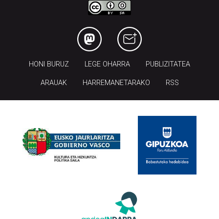
HONI BURUZ
LEGE OHARRA
PUBLIZITATEA
ARAUAK
HARREMANETARAKO
RSS