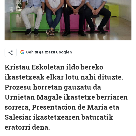
Gehitu gaitzazu Googlen
Kristau Eskoletan ildo bereko
ikastetxeak elkar lotu nahi dituzte.
Prozesu horretan gauzatu da
Urnietan Magale ikastetxe berriaren
sorrera, Presentacion de Maria eta
Salesiar ikastetxearen baturatik
eratorri dena.