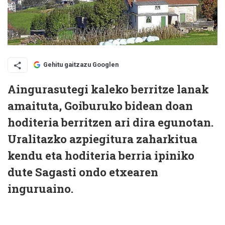
Gehitu gaitzazu Googlen
Aingurasutegi kaleko berritze lanak
amaituta, Goiburuko bidean doan
hoditeria berritzen ari dira egunotan.
Uralitazko azpiegitura zaharkitua
kendu eta hoditeria berria ipiniko
dute Sagasti ondo etxearen
inguruaino.