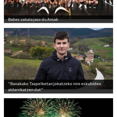
Babes zabala jaso du Ansak
"Banakako Txapelketan jokatzeko nire eskubidea
aldarrikatzen dut"