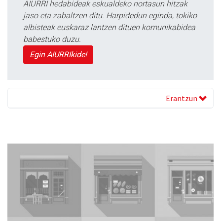
AIURRI hedabideak eskualdeko nortasun hitzak
jaso eta zabaltzen ditu. Harpidedun eginda, tokiko
albisteak euskaraz lantzen dituen komunikabidea
babestuko duzu.
Egin AIURRIkide!
Erantzun