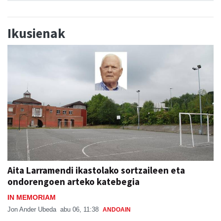
Ikusienak
Aita Larramendi ikastolako sortzaileen eta
ondorengoen arteko katebegia
IN MEMORIAM
Jon Ander Ubeda
abu 06, 11:38
ANDOAIN