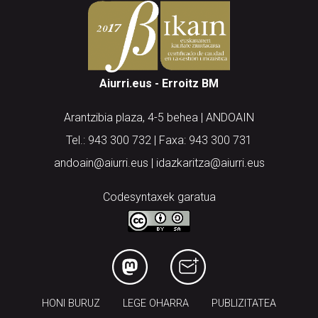
Aiurri.eus - Erroitz BM
Arantzibia plaza, 4-5 behea | ANDOAIN
Tel.: 943 300 732 | Faxa: 943 300 731
andoain@aiurri.eus | idazkaritza@aiurri.eus
Codesyntaxek garatua
HONI BURUZ
LEGE OHARRA
PUBLIZITATEA