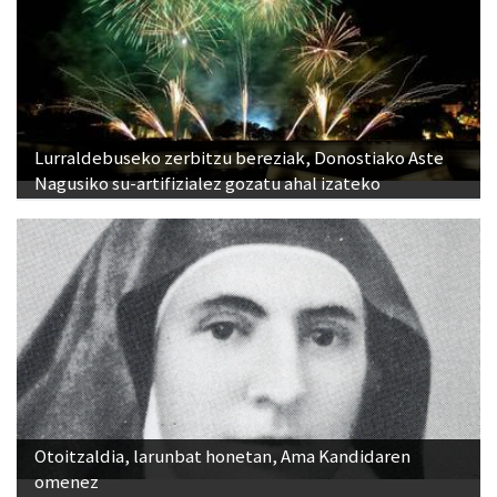
Lurraldebuseko zerbitzu bereziak, Donostiako Aste
Nagusiko su-artifizialez gozatu ahal izateko
Otoitzaldia, larunbat honetan, Ama Kandidaren
omenez