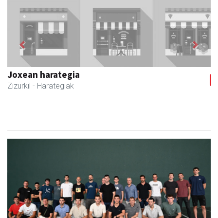
Previous
Next
Joxean harategia
Zizurkil
- Harategiak