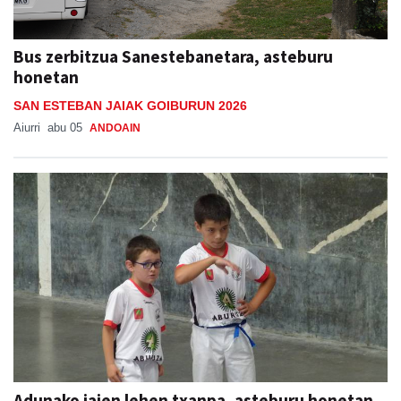
Bus zerbitzua Sanestebanetara, asteburu
honetan
SAN ESTEBAN JAIAK GOIBURUN 2026
Aiurri
abu 05
ANDOAIN
Adunako jaien lehen txanpa, asteburu honetan