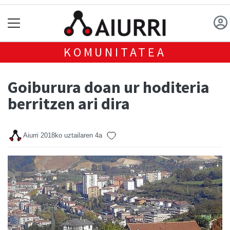
KOMUNITATEA
Goiburura doan ur hoditeria
berritzen ari dira
Aiurri
2018ko uztailaren 4a