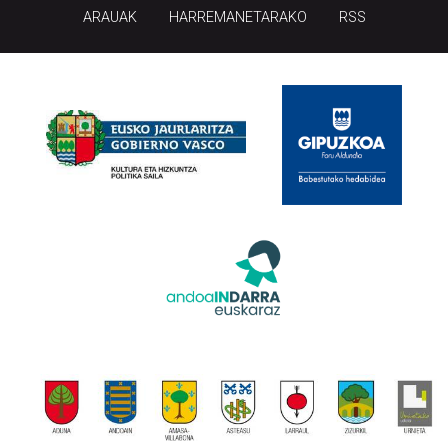
ARAUAK
HARREMANETARAKO
RSS