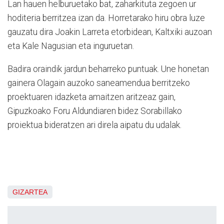
Lan hauen helburuetako bat, zaharkituta zegoen ur
hoditeria berritzea izan da. Horretarako hiru obra luze
gauzatu dira Joakin Larreta etorbidean, Kaltxiki auzoan
eta Kale Nagusian eta inguruetan.
Badira oraindik jardun beharreko puntuak. Une honetan
gainera Olagain auzoko saneamendua berritzeko
proektuaren idazketa amaitzen aritzeaz gain,
Gipuzkoako Foru Aldundiaren bidez Sorabillako
proiektua bideratzen ari direla aipatu du udalak.
GIZARTEA