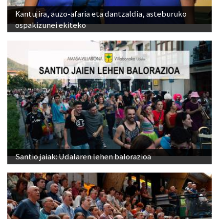
Kantujira, auzo-afaria eta dantzaldia, asteburuko
ospakizunei ekiteko
Santio jaiak: Udalaren lehen balorazioa