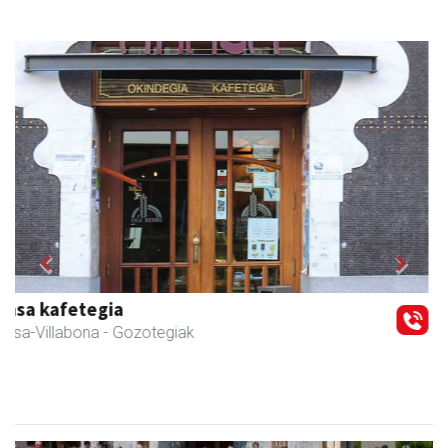
Previous
Next
Zubimusu Ikastola
Amasa-Villabona
- Hezkuntza