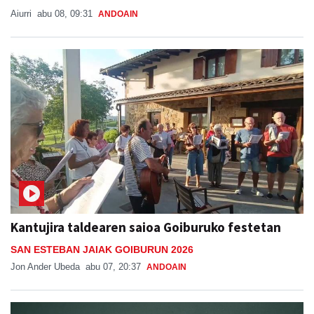
Aiurri
abu 08, 09:31
ANDOAIN
Kantujira taldearen saioa Goiburuko festetan
SAN ESTEBAN JAIAK GOIBURUN 2026
Jon Ander Ubeda
abu 07, 20:37
ANDOAIN