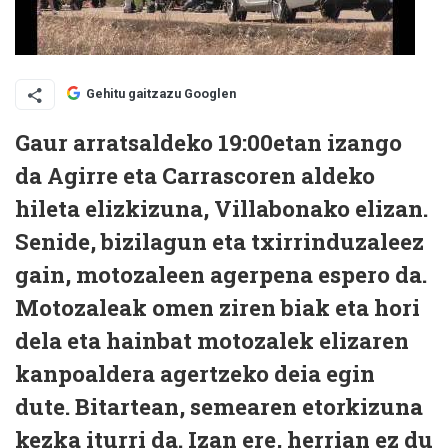
Gehitu gaitzazu Googlen
Gaur arratsaldeko 19:00etan izango
da Agirre eta Carrascoren aldeko
hileta elizkizuna, Villabonako elizan.
Senide, bizilagun eta txirrinduzaleez
gain, motozaleen agerpena espero da.
Motozaleak omen ziren biak eta hori
dela eta hainbat motozalek elizaren
kanpoaldera agertzeko deia egin
dute. Bitartean, semearen etorkizuna
kezka iturri da. Izan ere, herrian ez du