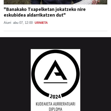
"Banakako Txapelketan jokatzeko nire
eskubidea aldarrikatzen dut"
Aiurri
abu 07, 12:00
URNIETA