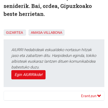
seniderik. Bai, ordea, Gipuzkoako
beste herrietan.
GIZARTEA
AMASA-VILLABONA
AIURRI hedabideak eskualdeko nortasun hitzak
jaso eta zabaltzen ditu. Harpidedun eginda, tokiko
albisteak euskaraz lantzen dituen komunikabidea
babestuko duzu.
Egin AIURRIkide!
Erantzun