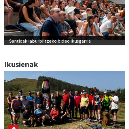
Santioak laburbiltzeko bideo ikusgarria
Ikusienak