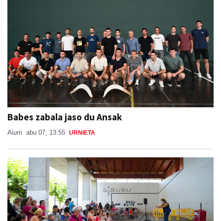
Babes zabala jaso du Ansak
Aiurri
abu 07, 13:55
URNIETA