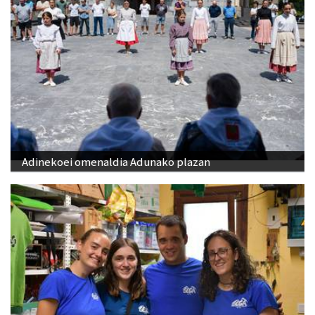
Adinekoei omenaldia Adunako plazan