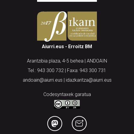
Aiurri.eus - Erroitz BM
Arantzibia plaza, 4-5 behea | ANDOAIN
Tel.: 943 300 732 | Faxa: 943 300 731
andoain@aiurri.eus | idazkaritza@aiurri.eus
Codesyntaxek garatua