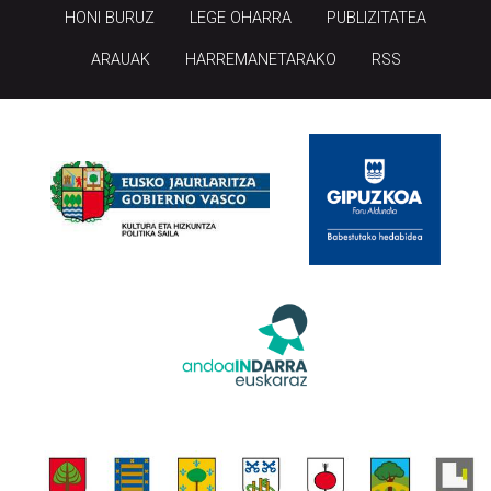
HONI BURUZ
LEGE OHARRA
PUBLIZITATEA
ARAUAK
HARREMANETARAKO
RSS