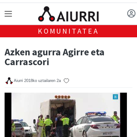
KOMUNITATEA
Azken agurra Agirre eta
Carrascori
Aiurri
2018ko uztailaren 2a