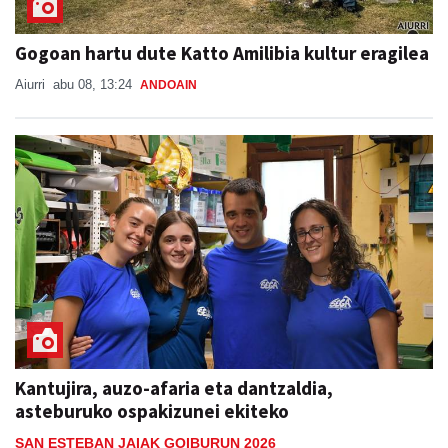
Gogoan hartu dute Katto Amilibia kultur eragilea
Aiurri
abu 08, 13:24
ANDOAIN
Kantujira, auzo-afaria eta dantzaldia,
asteburuko ospakizunei ekiteko
SAN ESTEBAN JAIAK GOIBURUN 2026