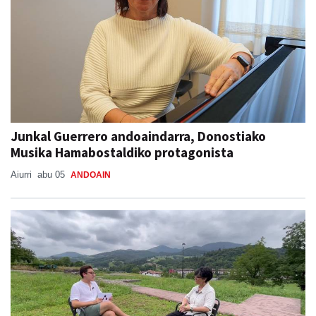
Junkal Guerrero andoaindarra, Donostiako
Musika Hamabostaldiko protagonista
Aiurri
abu 05
ANDOAIN