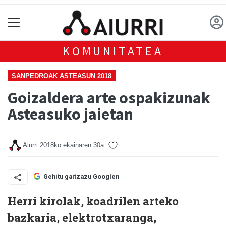
KOMUNITATEA
SANPEDROAK ASTEASUN 2018
Goizaldera arte ospakizunak
Asteasuko jaietan
Aiurri
2018ko ekainaren 30a
Gehitu gaitzazu Googlen
Herri kirolak, koadrilen arteko
bazkaria, elektrotxaranga,