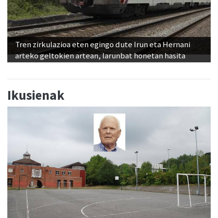
Tren zirkulazioa eten egingo dute Irun eta Hernani
arteko geltokien artean, larunbat honetan hasita
Ikusienak