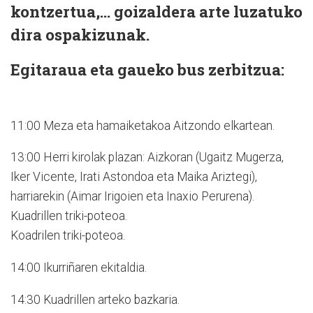
kontzertua,... goizaldera arte luzatuko
dira ospakizunak.
Egitaraua eta gaueko bus zerbitzua:
11:00 Meza eta hamaiketakoa Aitzondo elkartean.
13:00 Herri kirolak plazan: Aizkoran (Ugaitz Mugerza,
Iker Vicente, Irati Astondoa eta Maika Ariztegi),
harriarekin (Aimar Irigoien eta Inaxio Perurena).
Kuadrillen triki-poteoa.
Koadrilen triki-poteoa.
14:00 Ikurriñaren ekitaldia.
14:30 Kuadrillen arteko bazkaria.