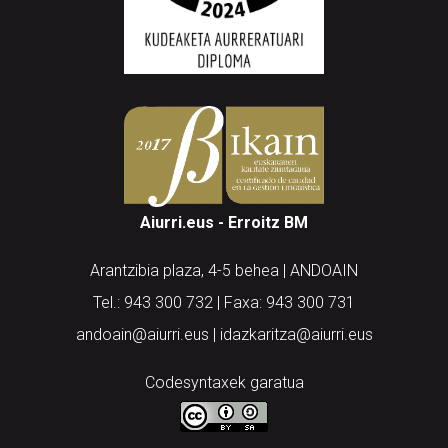
Aiurri.eus - Erroitz BM
Arantzibia plaza, 4-5 behea | ANDOAIN
Tel.: 943 300 732 | Faxa: 943 300 731
andoain@aiurri.eus | idazkaritza@aiurri.eus
Codesyntaxek garatua