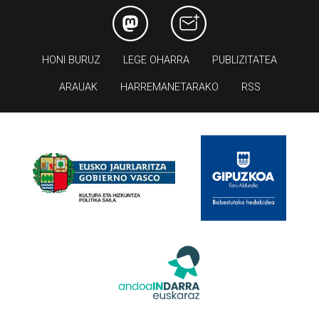
HONI BURUZ
LEGE OHARRA
PUBLIZITATEA
ARAUAK
HARREMANETARAKO
RSS