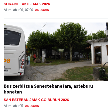
SORABILLAKO JAIAK 2026
Aiurri
abu 06, 07:00
ANDOAIN
Bus zerbitzua Sanestebanetara, asteburu
honetan
SAN ESTEBAN JAIAK GOIBURUN 2026
Aiurri
abu 05
ANDOAIN