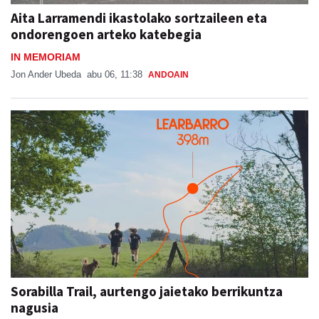
Aita Larramendi ikastolako sortzaileen eta
ondorengoen arteko katebegia
IN MEMORIAM
Jon Ander Ubeda
abu 06, 11:38
ANDOAIN
Sorabilla Trail, aurtengo jaietako berrikuntza
nagusia