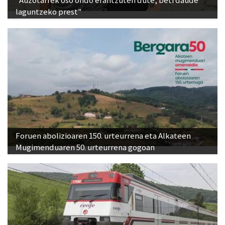
"Auzotarrek oso ondo erantzuten dute, beti daude
laguntzeko prest"
Foruen abolizioaren 150. urteurrena eta Alkateen
Mugimenduaren 50. urteurrena gogoan