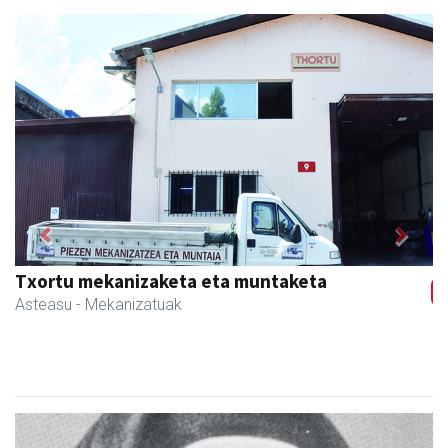
Previous
Next
Txortu mekanizaketa eta muntaketa
Asteasu
- Mekanizatuak