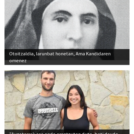
Otoitzaldia, larunbat honetan, Ama Kandidaren
omenez