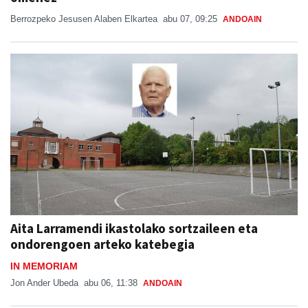
Berrozpeko Jesusen Alaben Elkartea
abu 07, 09:25
ANDOAIN
Aita Larramendi ikastolako sortzaileen eta
ondorengoen arteko katebegia
IN MEMORIAM
Jon Ander Ubeda
abu 06, 11:38
ANDOAIN