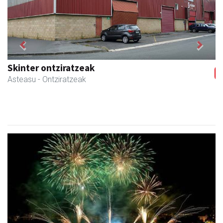
Previous
Next
Skinter ontziratzeak
Asteasu
- Ontziratzeak