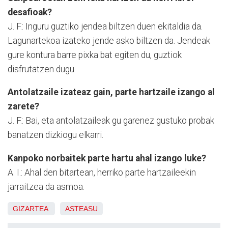
desafioak?
J. F.: Inguru guztiko jendea biltzen duen ekitaldia da.
Lagunartekoa izateko jende asko biltzen da. Jendeak
gure kontura barre pixka bat egiten du, guztiok
disfrutatzen dugu.
Antolatzaile izateaz gain, parte hartzaile izango al
zarete?
J. F.: Bai, eta antolatzaileak gu garenez gustuko probak
banatzen dizkiogu elkarri.
Kanpoko norbaitek parte hartu ahal izango luke?
A. I.: Ahal den bitartean, herriko parte hartzaileekin
jarraitzea da asmoa.
GIZARTEA
ASTEASU