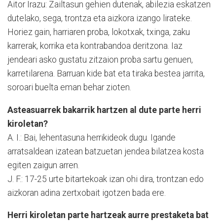
Aitor Irazu: Zailtasun gehien dutenak, abilezia eskatzen
dutelako, sega, trontza eta aizkora izango lirateke.
Horiez gain, harriaren proba, lokotxak, txinga, zaku
karrerak, korrika eta kontrabandoa deritzona. Iaz
jendeari asko gustatu zitzaion proba sartu genuen,
karretilarena. Barruan kide bat eta tiraka bestea jarrita,
soroari buelta eman behar zioten.
Asteasuarrek bakarrik hartzen al dute parte herri
kiroletan?
A. I.: Bai, lehentasuna herrikideok dugu. Igande
arratsaldean izatean batzuetan jendea bilatzea kosta
egiten zaigun arren.
J. F.: 17-25 urte bitartekoak izan ohi dira, trontzan edo
aizkoran adina zertxobait igotzen bada ere.
Herri kiroletan parte hartzeak aurre prestaketa bat