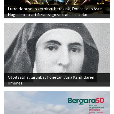
Lurraldebuseko zerbitzu bereziak, Donostiako Aste
Nagusiko su-artifizialez gozatu ahal izateko
Otoitzaldia, larunbat honetan, Ama Kandidaren
omenez