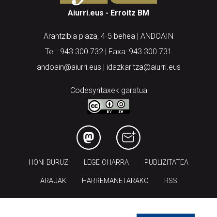
Aiurri.eus - Erroitz BM
Arantzibia plaza, 4-5 behea | ANDOAIN
Tel.: 943 300 732 | Faxa: 943 300 731
andoain@aiurri.eus | idazkaritza@aiurri.eus
Codesyntaxek garatua
HONI BURUZ
LEGE OHARRA
PUBLIZITATEA
ARAUAK
HARREMANETARAKO
RSS