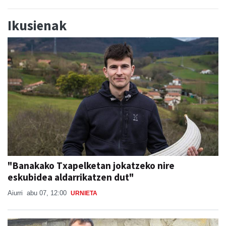
Ikusienak
"Banakako Txapelketan jokatzeko nire
eskubidea aldarrikatzen dut"
Aiurri
abu 07, 12:00
URNIETA