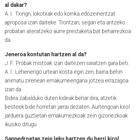
al dakar?
A. I.: Txingn, lokotxak edo korrika edozeinentzat
aproposa izan daiteke. Trontzan, segan eta antzeko
probatan ateratzeko aurre prestaketa bat beharrezkoa
da.
Jeneroa kontutan hartzen al da?
J. F.: Probak mistoak izan daitezen saiatzen gara beti.
A. I.: Lehenengo urtean kosta egin zen, baina behin
animatu zirenean emakumeengana jotzea errazagoa
izan da.
Bidea zabalduko duten kideak behar dira, atzetik
besteek bide horretan jarrai dezaten. Aurtengoan kirol
jarduera guztietan emakumezkoak zein gizonezkoak
ikusiko ditugu.
Sanpedroetan zein leku hartzen du herri kirol