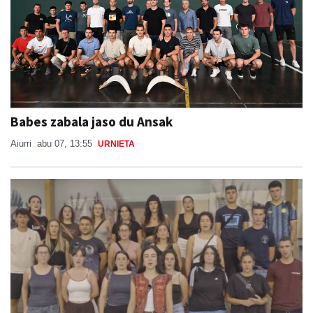
Babes zabala jaso du Ansak
Aiurri
abu 07, 13:55
URNIETA