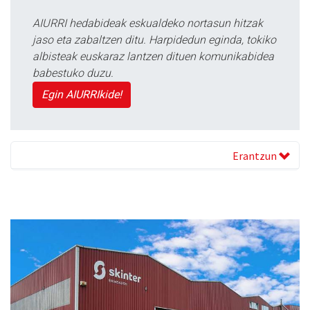
AIURRI hedabideak eskualdeko nortasun hitzak
jaso eta zabaltzen ditu. Harpidedun eginda, tokiko
albisteak euskaraz lantzen dituen komunikabidea
babestuko duzu.
Egin AIURRIkide!
Erantzun