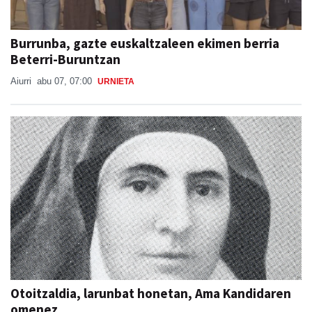
Burrunba, gazte euskaltzaleen ekimen berria
Beterri-Buruntzan
Aiurri
abu 07, 07:00
URNIETA
Otoitzaldia, larunbat honetan, Ama Kandidaren
omenez