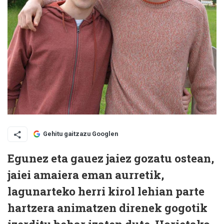
Gehitu gaitzazu Googlen
Egunez eta gauez jaiez gozatu ostean,
jaiei amaiera eman aurretik,
lagunarteko herri kirol lehian parte
hartzera animatzen direnek gogotik