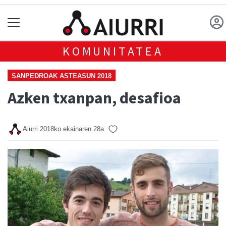
KOMUNITATEA
SANPEDROAK ASTEASUN 2018
Azken txanpan, desafioa
Aiurri
2018ko ekainaren 28a