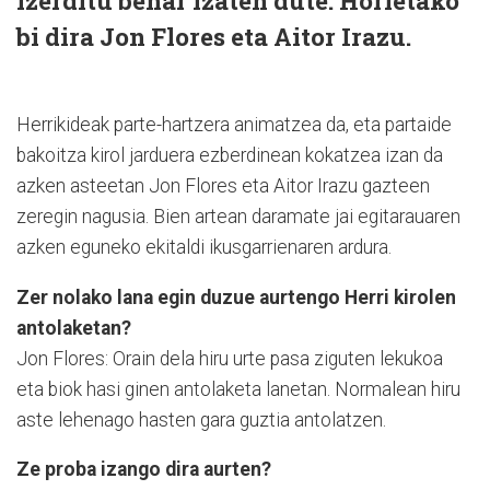
izerditu behar izaten dute. Horietako
bi dira Jon Flores eta Aitor Irazu.
Herrikideak parte-hartzera animatzea da, eta partaide
bakoitza kirol jarduera ezberdinean kokatzea izan da
azken asteetan Jon Flores eta Aitor Irazu gazteen
zeregin nagusia. Bien artean daramate jai egitarauaren
azken eguneko ekitaldi ikusgarrienaren ardura.
Zer nolako lana egin duzue aurtengo Herri kirolen
antolaketan?
Jon Flores: Orain dela hiru urte pasa ziguten lekukoa
eta biok hasi ginen antolaketa lanetan. Normalean hiru
aste lehenago hasten gara guztia antolatzen.
Ze proba izango dira aurten?