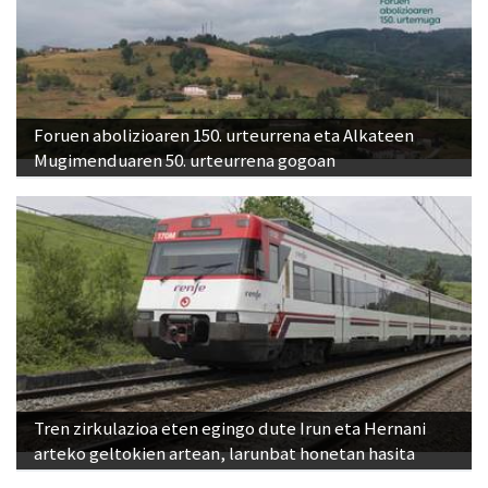
Foruen abolizioaren 150. urteurrena eta Alkateen
Mugimenduaren 50. urteurrena gogoan
Tren zirkulazioa eten egingo dute Irun eta Hernani
arteko geltokien artean, larunbat honetan hasita