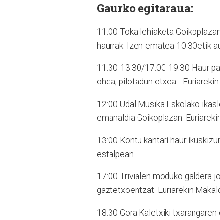
Gaurko egitaraua:
11:00 Toka lehiaketa Goikoplazan
haurrak. Izen-ematea 10:30etik au
11:30-13:30/17:00-19:30 Haur par
ohea, pilotadun etxea... Euriareki
12:00 Udal Musika Eskolako ikasl
emanaldia Goikoplazan. Euriarekin
13:00 Kontu kantari haur ikuskizu
estalpean.
17:00 Trivialen moduko galdera jo
gaztetxoentzat. Euriarekin Makal
18:30 Gora Kaletxiki txarangaren 