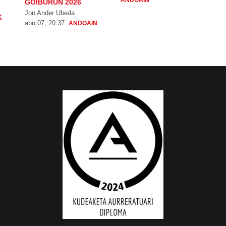
GOIBURUN 2026
Jon Ander Ubeda
K
abu 07, 20:37
ANDOAIN