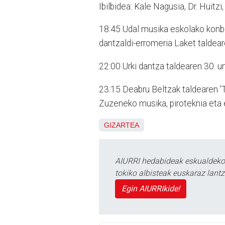
Ibilbidea: Kale Nagusia, Dr. Huitzi
18:45 Udal musika eskolako konbo
dantzaldi-erromeria Laket taldear
22:00 Urki dantza taldearen 30. 
23:15 Deabru Beltzak taldearen 'Ta
Zuzeneko musika, piroteknia eta 
GIZARTEA
AIURRI hedabideak eskualdeko n
tokiko albisteak euskaraz lan
Egin AIURRIkide!