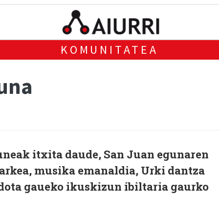
KOMUNITATEA
guna
neak itxita daude, San Juan egunaren
arkea, musika emanaldia, Urki dantza
dota gaueko ikuskizun ibiltaria gaurko