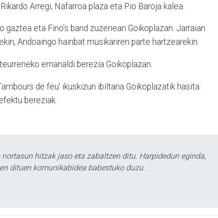
, Rikardo Arregi, Nafarroa plaza eta Pio Baroja kalea.
 gaztea eta Fino’s band zuzenean Goikoplazan. Jarraian
ekin, Andoaingo hainbat musikariren parte hartzearekin.
urteurreneko emanaldi berezia Goikoplazan.
mbours de feu' ikuskizun ibiltaria Goikoplazatik hasita:
efektu bereziak.
ortasun hitzak jaso eta zabaltzen ditu. Harpidedun eginda,
tzen dituen komunikabidea babestuko duzu.