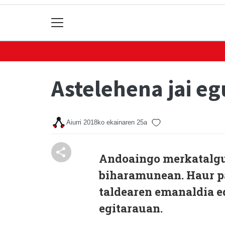
Astelehena jai e
Aiurri
2018ko ekainaren 25a
Andoaingo merkatalgu
biharamunean. Haur p
taldearen emanaldia e
egitarauan.