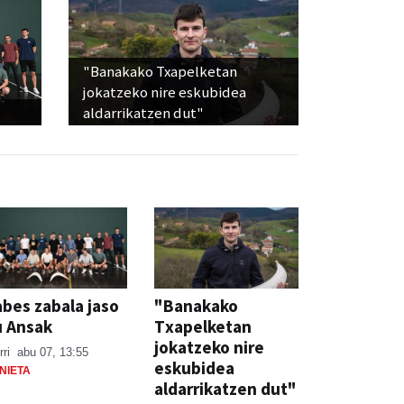
"Banakako Txapelketan
jokatzeko nire eskubidea
aldarrikatzen dut"
bes zabala jaso
"Banakako
u Ansak
Txapelketan
jokatzeko nire
rri
abu 07, 13:55
eskubidea
NIETA
aldarrikatzen dut"