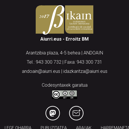
Aiurri.eus - Erroitz BM
Arantzibia plaza, 4-5 behea | ANDOAIN
Tel.: 943 300 732 | Faxa: 943 300 731
andoain@aiurri.eus | idazkaritza@aiurri.eus
Codesyntaxek garatua
LEGE OHARRA
PUBLIZITATEA
ARAUAK
HARREMANET