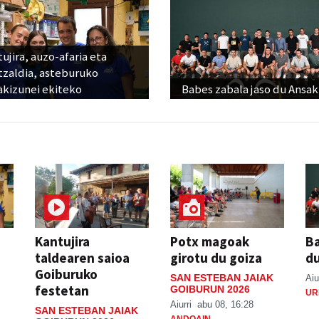
ujira, auzo-afaria eta
tzaldia, asteburuko
akizunei ekiteko
Babes zabala jaso du Ansak
Kantujira
Potx magoak
Ba
taldearen saioa
girotu du goiza
d
Goiburuko
SAN ESTEBAN JAIAK
Aiu
festetan
GOIBURUN 2026
UR
Aiurri
abu 08, 16:28
SAN ESTEBAN JAIAK
ANDOAIN