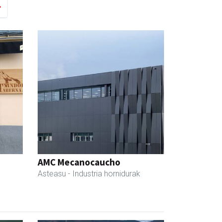
AMC Mecanocaucho
Asteasu
- Industria hornidurak