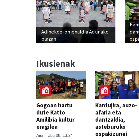
Kant
Adinekoei omenaldia Adunako
dan
plazan
osp
Ikusienak
Gogoan hartu
Kantujira, auzo-
dute Katto
afaria eta
Amilibia kultur
dantzaldia,
eragilea
asteburuko
ospakizunei
Aiurri
abu 08, 13:24