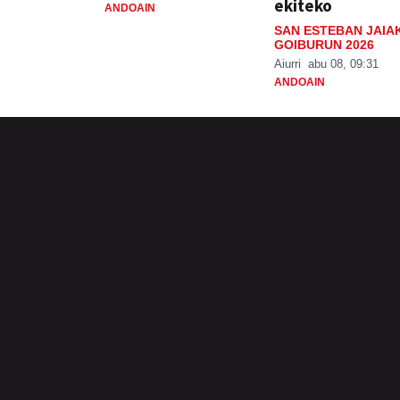
ekiteko
ANDOAIN
SAN ESTEBAN JAIA
GOIBURUN 2026
Aiurri
abu 08, 09:31
ANDOAIN