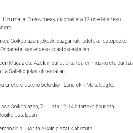
. Hiru maila: Emakumeak, gizonak eta 12 urte bitarteko
rrera.
kea Goikoplazan: jokoak, puzgarriak, ludoteka, oztopozko
n Ondarreta ikastetxeko jolastoki estalian.
een Mugaz eta Azelain ballet elkartearen musika eta dantza
 La Salleko jolastoki estalian.
na Erretore etxeko belardian. Euriarekin Makaldegiko
lasa Goikoplazan, 7-11 eta 12-14 bitarteko haur eta
degiko estalpean.
emanaldia Juanita Alkain plazatik abiatuta.