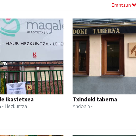
Erantzun
le Ikastetxea
Txindoki taberna
a
- Hezkuntza
Andoain
-