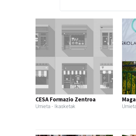
CESA Formazio Zentroa
Maga
Urnieta
- Ikasketak
Urniet