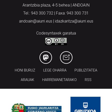
Arantzibia plaza, 4-5 behea | ANDOAIN
Tel.: 943 300 732 | Faxa: 943 300 731
andoain@aiurri.eus | idazkaritza@aiurri.eus
Codesyntaxek garatua
HONI BURUZ
LEGE OHARRA
PUBLIZITATEA
ARAUAK
HARREMANETARAKO
RSS