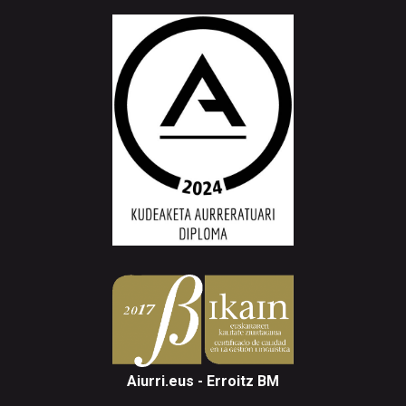
Aiurri.eus - Erroitz BM