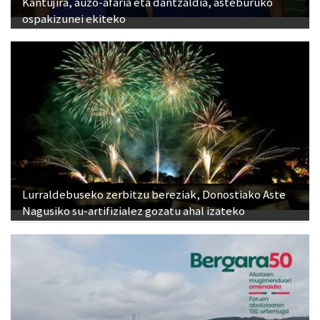
Kantujira, auzo-afaria eta dantzaldia, asteburuko
ospakizunei ekiteko
Lurraldebuseko zerbitzu bereziak, Donostiako Aste
Nagusiko su-artifizialez gozatu ahal izateko