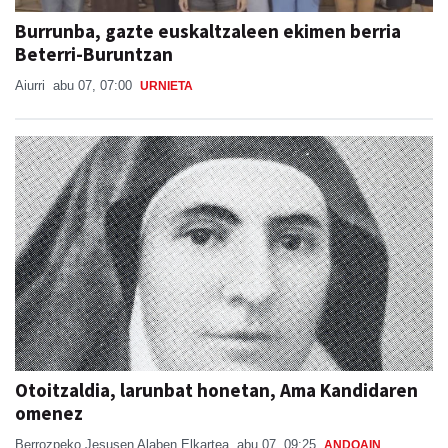
Burrunba, gazte euskaltzaleen ekimen berria
Beterri-Buruntzan
Aiurri
abu 07, 07:00
URNIETA
Otoitzaldia, larunbat honetan, Ama Kandidaren
omenez
Berrozpeko Jesusen Alaben Elkartea
abu 07, 09:25
ANDOAIN