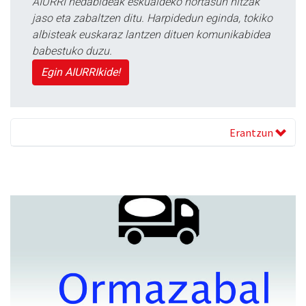
AIURRI hedabideak eskualdeko nortasun hitzak
jaso eta zabaltzen ditu. Harpidedun eginda, tokiko
albisteak euskaraz lantzen dituen komunikabidea
babestuko duzu.
Egin AIURRIkide!
Erantzun