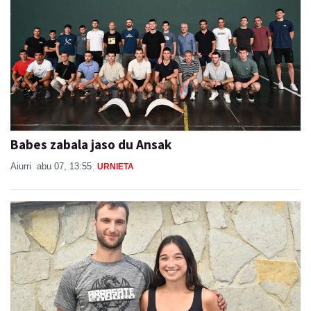
Babes zabala jaso du Ansak
Aiurri
abu 07, 13:55
URNIETA