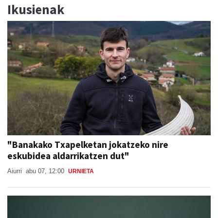
Ikusienak
"Banakako Txapelketan jokatzeko nire
eskubidea aldarrikatzen dut"
Aiurri
abu 07, 12:00
URNIETA