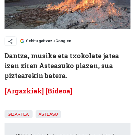
Gehitu gaitzazu Googlen
Dantza, musika eta txokolate jatea
izan ziren Asteasuko plazan, sua
piztearekin batera.
[Argazkiak]
[Bideoa]
GIZARTEA
ASTEASU