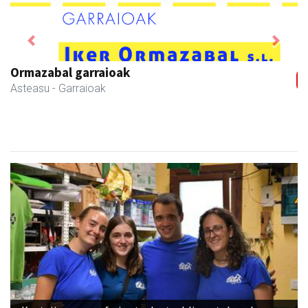
Previous
Next
AMC Mecanocaucho
Asteasu
- Industria hornidurak