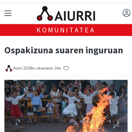
KOMUNITATEA
Ospakizuna suaren inguruan
Aiurri
2018ko ekainaren 24a