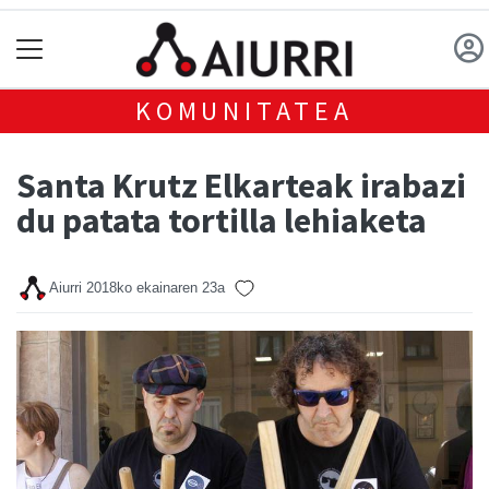
KOMUNITATEA
Santa Krutz Elkarteak irabazi
du patata tortilla lehiaketa
Aiurri
2018ko ekainaren 23a