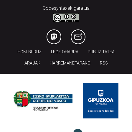
Codesyntaxek garatua
HONI BURUZ
LEGE OHARRA
PUBLIZITATEA
ARAUAK
HARREMANETARAKO
RSS