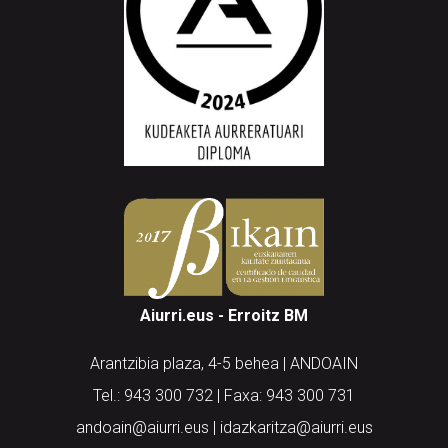
Aiurri.eus - Erroitz BM
Arantzibia plaza, 4-5 behea | ANDOAIN
Tel.: 943 300 732 | Faxa: 943 300 731
andoain@aiurri.eus | idazkaritza@aiurri.eus