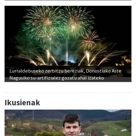
Lurraldebuseko zerbitzu bereziak, Donostiako Aste
Nagusiko su-artifizialez gozatu ahal izateko
Ikusienak