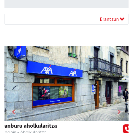
Erantzun
Previous
Next
Zubimusu Ikastola
Amasa-Villabona
- Hezkuntza