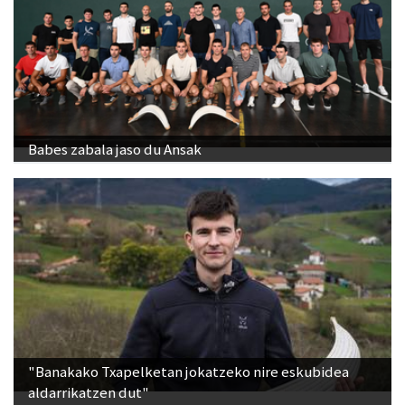
Babes zabala jaso du Ansak
"Banakako Txapelketan jokatzeko nire eskubidea
aldarrikatzen dut"