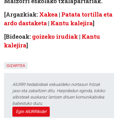
Maizorri eskolako txalapartariak.
[Argazkiak:
Xakea
|
Patata tortilla eta
ardo dastaketa
|
Kantu kalejira
]
[Bideoak:
goizeko irudiak
|
Kantu
kalejira
]
GIZARTEA
AIURRI hedabideak eskualdeko nortasun hitzak
jaso eta zabaltzen ditu. Harpidedun eginda, tokiko
albisteak euskaraz lantzen dituen komunikabidea
babestuko duzu.
Egin AIURRIkide!