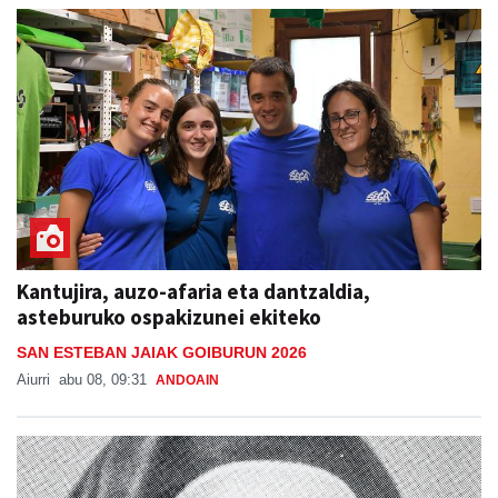
Kantujira, auzo-afaria eta dantzaldia,
asteburuko ospakizunei ekiteko
SAN ESTEBAN JAIAK GOIBURUN 2026
Aiurri
abu 08, 09:31
ANDOAIN