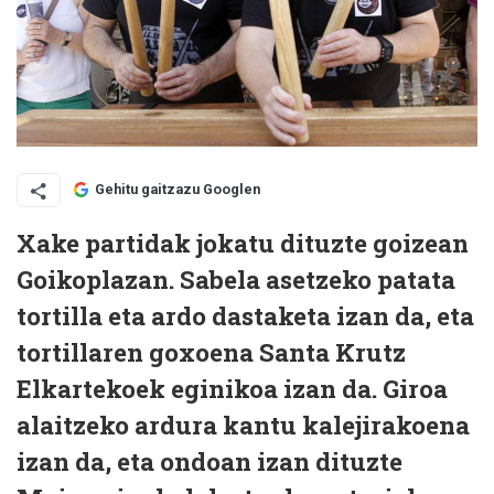
Gehitu gaitzazu Googlen
Xake partidak jokatu dituzte goizean
Goikoplazan. Sabela asetzeko patata
tortilla eta ardo dastaketa izan da, eta
tortillaren goxoena Santa Krutz
Elkartekoek eginikoa izan da. Giroa
alaitzeko ardura kantu kalejirakoena
izan da, eta ondoan izan dituzte