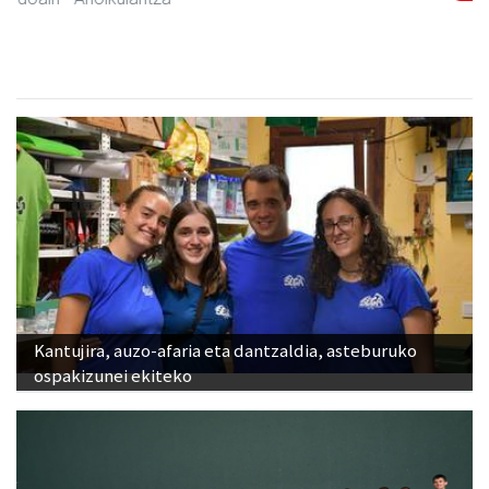
Kantujira, auzo-afaria eta dantzaldia, asteburuko
ospakizunei ekiteko