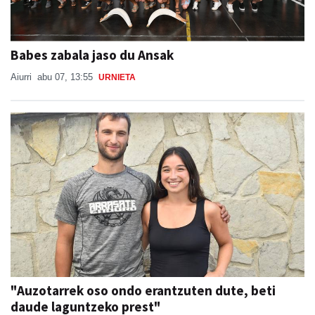
Babes zabala jaso du Ansak
Aiurri
abu 07, 13:55
URNIETA
"Auzotarrek oso ondo erantzuten dute, beti
daude laguntzeko prest"