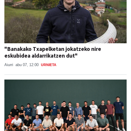
"Banakako Txapelketan jokatzeko nire
eskubidea aldarrikatzen dut"
Aiurri
abu 07, 12:00
URNIETA