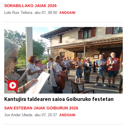
SORABILLAKO JAIAK 2026
Lide Ruiz Telleria
abu 07, 08:00
ANDOAIN
Kantujira taldearen saioa Goiburuko festetan
SAN ESTEBAN JAIAK GOIBURUN 2026
Jon Ander Ubeda
abu 07, 20:37
ANDOAIN