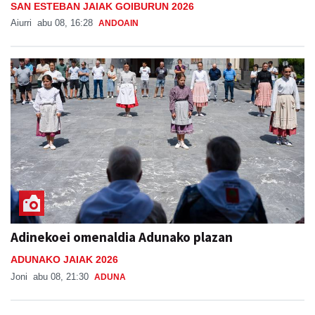
SAN ESTEBAN JAIAK GOIBURUN 2026
Aiurri
abu 08, 16:28
ANDOAIN
Adinekoei omenaldia Adunako plazan
ADUNAKO JAIAK 2026
Joni
abu 08, 21:30
ADUNA