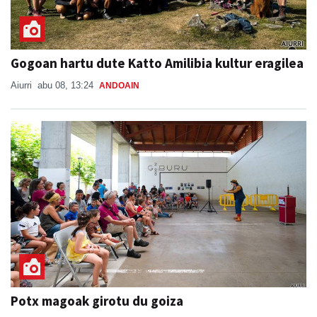
Gogoan hartu dute Katto Amilibia kultur eragilea
Aiurri
abu 08, 13:24
ANDOAIN
Potx magoak girotu du goiza