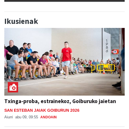
Ikusienak
Txinga-proba, estrainekoz, Goiburuko jaietan
SAN ESTEBAN JAIAK GOIBURUN 2026
Aiurri
abu 09, 09:55
ANDOAIN