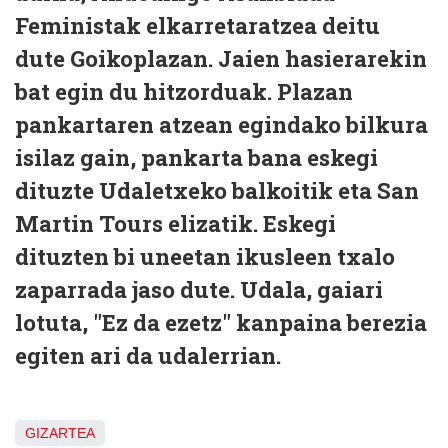
Feministak elkarretaratzea deitu
dute Goikoplazan. Jaien hasierarekin
bat egin du hitzorduak. Plazan
pankartaren atzean egindako bilkura
isilaz gain, pankarta bana eskegi
dituzte Udaletxeko balkoitik eta San
Martin Tours elizatik. Eskegi
dituzten bi uneetan ikusleen txalo
zaparrada jaso dute. Udala, gaiari
lotuta, "Ez da ezetz" kanpaina berezia
egiten ari da udalerrian.
GIZARTEA