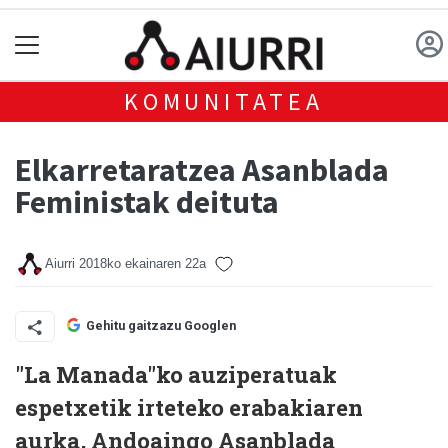
KOMUNITATEA
Elkarretaratzea Asanblada
Feministak deituta
Aiurri
2018ko ekainaren 22a
Gehitu gaitzazu Googlen
"La Manada"ko auziperatuak
espetxetik irteteko erabakiaren
aurka, Andoaingo Asanblada