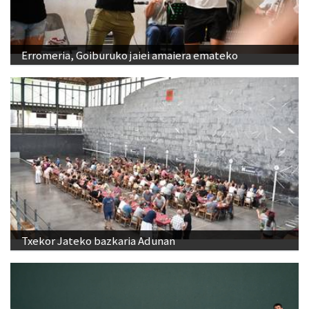
Erromeria, Goiburuko jaiei amaiera emateko
Txekor Jateko bazkaria Adunan