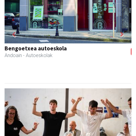
Previous
Next
La Salle Berrozpe Ikastetxea
Andoain
- Hezkuntza