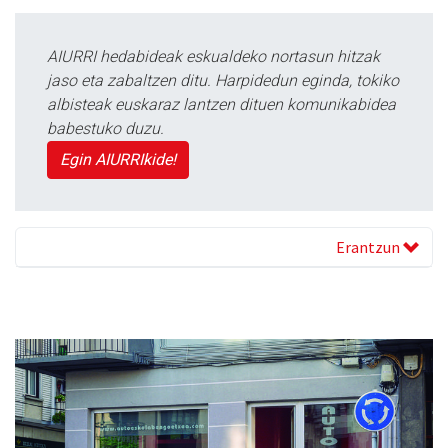
AIURRI hedabideak eskualdeko nortasun hitzak
jaso eta zabaltzen ditu. Harpidedun eginda, tokiko
albisteak euskaraz lantzen dituen komunikabidea
babestuko duzu.
Egin AIURRIkide!
Erantzun