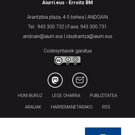
Aiurri.eus - Erroitz BM
Arantzibia plaza, 4-5 behea | ANDOAIN
Tel.: 943 300 732 | Faxa: 943 300 731
andoain@aiurri.eus | idazkaritza@aiurri.eus
Codesyntaxek garatua
HONI BURUZ
LEGE OHARRA
PUBLIZITATEA
ARAUAK
HARREMANETARAKO
RSS