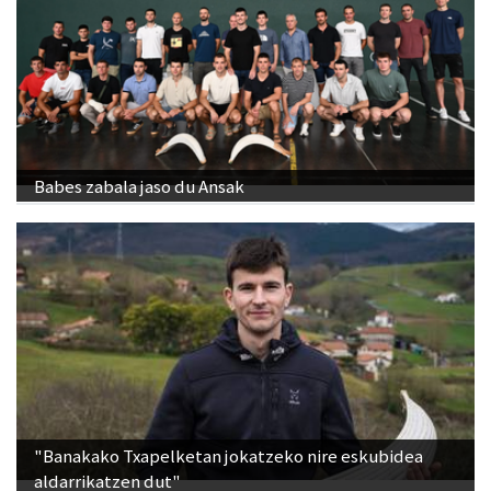
Babes zabala jaso du Ansak
"Banakako Txapelketan jokatzeko nire eskubidea
aldarrikatzen dut"