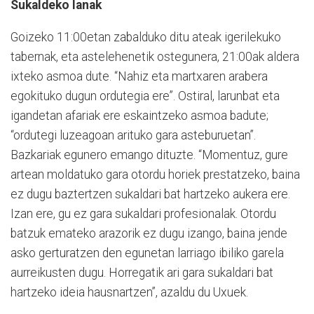
Sukaldeko lanak
Goizeko 11:00etan zabalduko ditu ateak igerilekuko
tabernak, eta astelehenetik ostegunera, 21:00ak aldera
ixteko asmoa dute. “Nahiz eta martxaren arabera
egokituko dugun ordutegia ere”. Ostiral, larunbat eta
igandetan afariak ere eskaintzeko asmoa badute;
“ordutegi luzeagoan arituko gara asteburuetan”.
Bazkariak egunero emango dituzte. “Momentuz, gure
artean moldatuko gara otordu horiek prestatzeko, baina
ez dugu baztertzen sukaldari bat hartzeko aukera ere.
Izan ere, gu ez gara sukaldari profesionalak. Otordu
batzuk emateko arazorik ez dugu izango, baina jende
asko gerturatzen den egunetan larriago ibiliko garela
aurreikusten dugu. Horregatik ari gara sukaldari bat
hartzeko ideia hausnartzen”, azaldu du Uxuek.