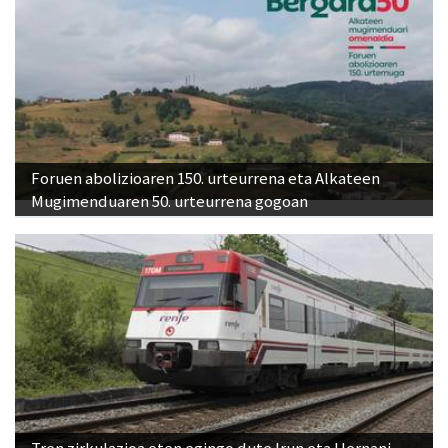
Foruen abolizioaren 150. urteurrena eta Alkateen
Mugimenduaren 50. urteurrena gogoan
Tren zirkulazioa eten egingo dute Irun eta Hernani