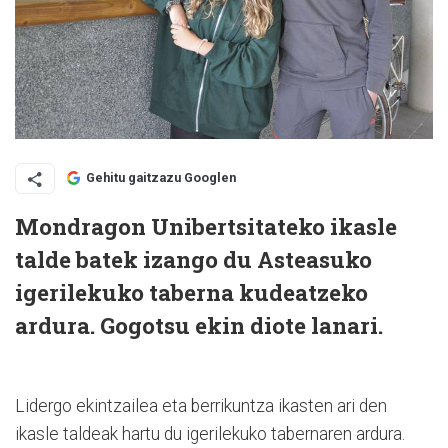
Gehitu gaitzazu Googlen
Mondragon Unibertsitateko ikasle
talde batek izango du Asteasuko
igerilekuko taberna kudeatzeko
ardura. Gogotsu ekin diote lanari.
Lidergo ekintzailea eta berrikuntza ikasten ari den
ikasle taldeak hartu du igerilekuko tabernaren ardura.