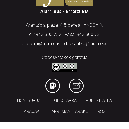
Aiurri.eus - Erroitz BM
Arantzibia plaza, 4-5 behea | ANDOAIN
Tel.: 943 300 732 | Faxa: 943 300 731
andoain@aiurri.eus | idazkaritza@aiurri.eus
Codesyntaxek garatua
HONI BURUZ
LEGE OHARRA
PUBLIZITATEA
ARAUAK
HARREMANETARAKO
RSS