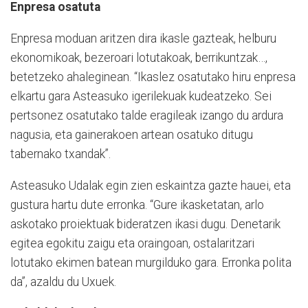
Enpresa osatuta
Enpresa moduan aritzen dira ikasle gazteak, helburu
ekonomikoak, bezeroari lotutakoak, berrikuntzak…,
betetzeko ahaleginean. “Ikaslez osatutako hiru enpresa
elkartu gara Asteasuko igerilekuak kudeatzeko. Sei
pertsonez osatutako talde eragileak izango du ardura
nagusia, eta gainerakoen artean osatuko ditugu
tabernako txandak”.
Asteasuko Udalak egin zien eskaintza gazte hauei, eta
gustura hartu dute erronka. “Gure ikasketatan, arlo
askotako proiektuak bideratzen ikasi dugu. Denetarik
egitea egokitu zaigu eta oraingoan, ostalaritzari
lotutako ekimen batean murgilduko gara. Erronka polita
da”, azaldu du Uxuek.