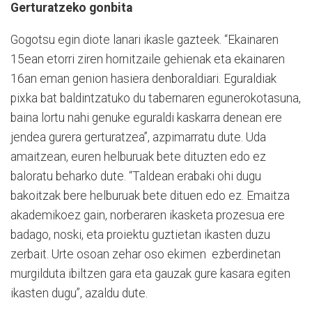
Gerturatzeko gonbita
Gogotsu egin diote lanari ikasle gazteek. “Ekainaren
15ean etorri ziren hornitzaile gehienak eta ekainaren
16an eman genion hasiera denboraldiari. Eguraldiak
pixka bat baldintzatuko du tabernaren egunerokotasuna,
baina lortu nahi genuke eguraldi kaskarra denean ere
jendea gurera gerturatzea”, azpimarratu dute. Uda
amaitzean, euren helburuak bete dituzten edo ez
baloratu beharko dute. “Taldean erabaki ohi dugu
bakoitzak bere helburuak bete dituen edo ez. Emaitza
akademikoez gain, norberaren ikasketa prozesua ere
badago, noski, eta proiektu guztietan ikasten duzu
zerbait. Urte osoan zehar oso ekimen ezberdinetan
murgilduta ibiltzen gara eta gauzak gure kasara egiten
ikasten dugu”, azaldu dute.