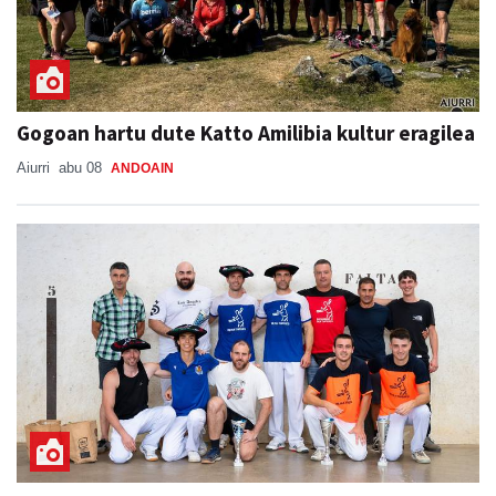
Gogoan hartu dute Katto Amilibia kultur eragilea
Aiurri
abu 08
ANDOAIN