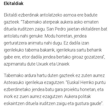
Ekitaldiak
Ekitaldi ezberdinak antolatzeko asmoa ere badute
gazteek. “Tabernako aterpeak aukera asko ematen
dituela iruditzen zaigu. San Pedro jaietan ekitaldiren bat
antolatu nahi genuke. Modu horretan, jendea
gerturatzera animatu nahi dugu. Ez dadila izan
igerilekuko taberna bakarrik, igerilekura sartu beharrik
gabe ere, etor dadila jendea bertako giroaz gozatzera”,
azpimarratu dute Uxuek eta Unaiek.
Tabernako ardura hartu duten gazteek ez zuten aurrez
Asteasuko igerilekua ezagutzen. “Euskal Herriko puntu
ezberdinetako jendea batu gara proiektu honetan, eta
inork ez zuen aurrez ezagutzen. Aukera politak
eskaintzen dituela iruditzen zaigu eta gustura gaude”.