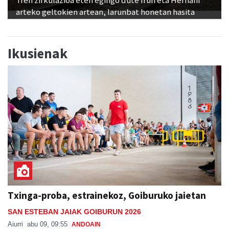
arteko geltokien artean, larunbat honetan hasita
Ikusienak
Txinga-proba, estrainekoz, Goiburuko jaietan
SAN ESTEBAN JAIAK GOIBURUN 2026
Aiurri
abu 09, 09:55
ANDOAIN