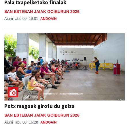
Pala txapelketako finalak
SAN ESTEBAN JAIAK GOIBURUN 2026
Aiurri
abu 09, 19:01
ANDOAIN
Potx magoak girotu du goiza
SAN ESTEBAN JAIAK GOIBURUN 2026
Aiurri
abu 08, 16:28
ANDOAIN