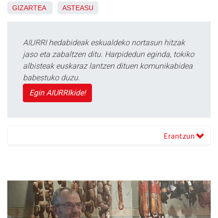
GIZARTEA
ASTEASU
AIURRI hedabideak eskualdeko nortasun hitzak
jaso eta zabaltzen ditu. Harpidedun eginda, tokiko
albisteak euskaraz lantzen dituen komunikabidea
babestuko duzu.
Egin AIURRIkide!
Erantzun