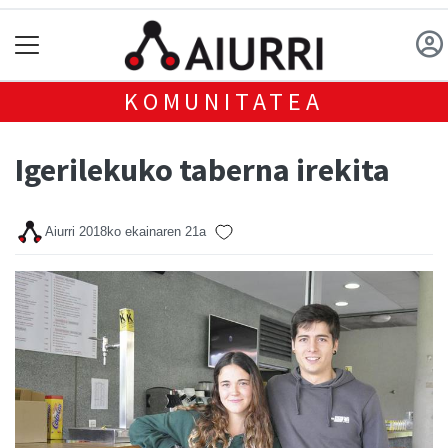
KOMUNITATEA
Igerilekuko taberna irekita
Aiurri
2018ko ekainaren 21a