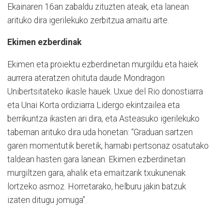
Ekainaren 16an zabaldu zituzten ateak, eta lanean
arituko dira igerilekuko zerbitzua amaitu arte.
Ekimen ezberdinak
Ekimen eta proiektu ezberdinetan murgildu eta haiek
aurrera ateratzen ohituta daude Mondragon
Unibertsitateko ikasle hauek. Uxue del Rio donostiarra
eta Unai Korta ordiziarra Lidergo ekintzailea eta
berrikuntza ikasten ari dira, eta Asteasuko igerilekuko
tabernan arituko dira uda honetan: “Graduan sartzen
garen momentutik beretik, hamabi pertsonaz osatutako
taldean hasten gara lanean. Ekimen ezberdinetan
murgiltzen gara, ahalik eta emaitzarik txukunenak
lortzeko asmoz. Horretarako, helburu jakin batzuk
izaten ditugu jomuga”.