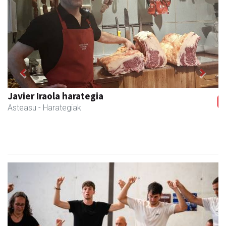
Previous
Next
Javier Iraola harategia
Asteasu
- Harategiak