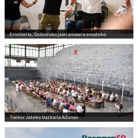
Erromeria, Goiburuko jaiei amaiera emateko
Txekor Jateko bazkaria Adunan