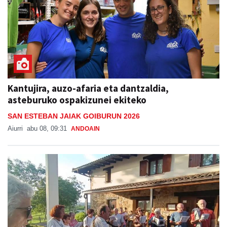
Kantujira, auzo-afaria eta dantzaldia,
asteburuko ospakizunei ekiteko
SAN ESTEBAN JAIAK GOIBURUN 2026
Aiurri
abu 08, 09:31
ANDOAIN