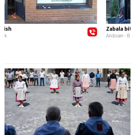
Previous
Next
Zabala bitxitegia
Andoain
- Bitxitegiak