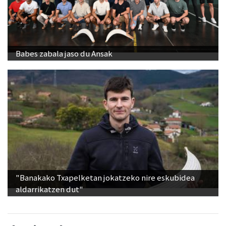
Babes zabala jaso du Ansak
"Banakako Txapelketan jokatzeko nire eskubidea
aldarrikatzen dut"