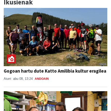
Ikusienak
Gogoan hartu dute Katto Amilibia kultur eragilea
Aiurri
abu 08, 13:24
ANDOAIN