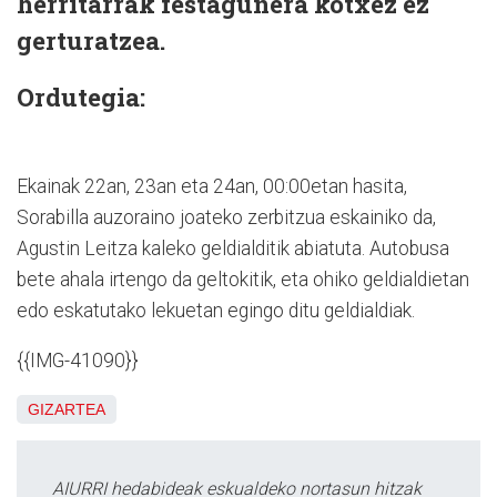
herritarrak festagunera kotxez ez
gerturatzea.
Ordutegia:
Ekainak 22an, 23an eta 24an, 00:00etan hasita,
Sorabilla auzoraino joateko zerbitzua eskainiko da,
Agustin Leitza kaleko geldialditik abiatuta. Autobusa
bete ahala irtengo da geltokitik, eta ohiko geldialdietan
edo eskatutako lekuetan egingo ditu geldialdiak.
{{IMG-41090}}
GIZARTEA
AIURRI hedabideak eskualdeko nortasun hitzak