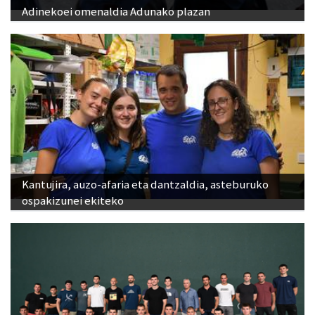
Adinekoei omenaldia Adunako plazan
Kantujira, auzo-afaria eta dantzaldia, asteburuko
ospakizunei ekiteko