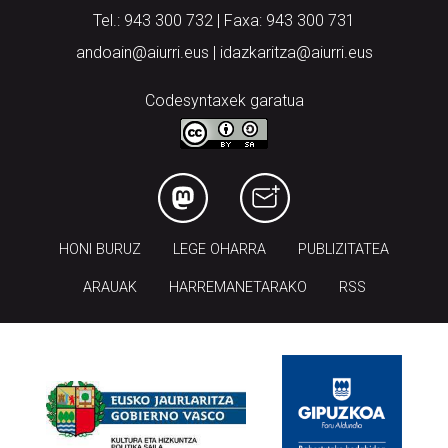
Tel.: 943 300 732 | Faxa: 943 300 731
andoain@aiurri.eus | idazkaritza@aiurri.eus
Codesyntaxek garatua
HONI BURUZ
LEGE OHARRA
PUBLIZITATEA
ARAUAK
HARREMANETARAKO
RSS