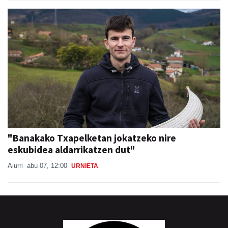
"Banakako Txapelketan jokatzeko nire
eskubidea aldarrikatzen dut"
Aiurri
abu 07, 12:00
URNIETA