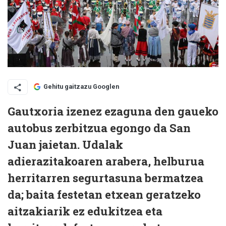
Gehitu gaitzazu Googlen
Gautxoria izenez ezaguna den gaueko
autobus zerbitzua egongo da San
Juan jaietan. Udalak
adierazitakoaren arabera, helburua
herritarren segurtasuna bermatzea
da; baita festetan etxean geratzeko
aitzakiarik ez edukitzea eta