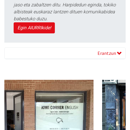
jaso eta zabaltzen ditu. Harpidedun eginda, tokiko
albisteak euskaraz lantzen dituen komunikabidea
babestuko duzu.
Egin AIURRIkide!
Erantzun