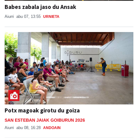
Babes zabala jaso du Ansak
Aiurri
abu 07, 13:55
URNIETA
Potx magoak girotu du goiza
SAN ESTEBAN JAIAK GOIBURUN 2026
Aiurri
abu 08, 16:28
ANDOAIN