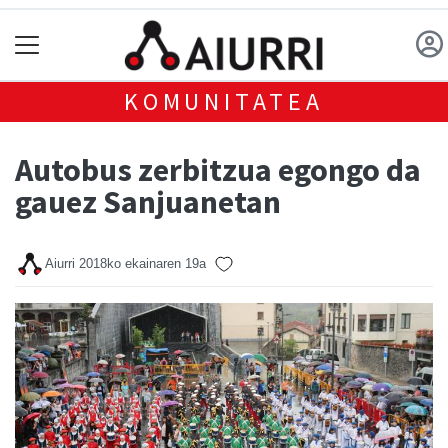
KOMUNITATEA
Autobus zerbitzua egongo da
gauez Sanjuanetan
Aiurri
2018ko ekainaren 19a