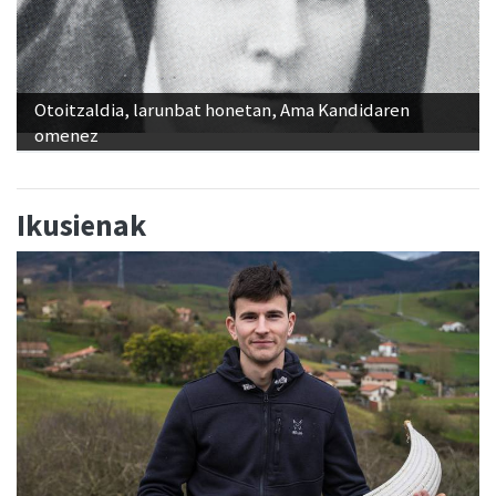
Otoitzaldia, larunbat honetan, Ama Kandidaren
omenez
Ikusienak