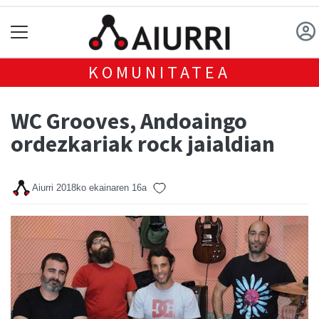
KOMUNITATEA
WC Grooves, Andoaingo
ordezkariak rock jaialdian
Aiurri
2018ko ekainaren 16a