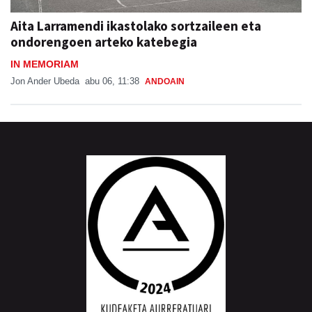
Aita Larramendi ikastolako sortzaileen eta
ondorengoen arteko katebegia
IN MEMORIAM
Jon Ander Ubeda
abu 06, 11:38
ANDOAIN