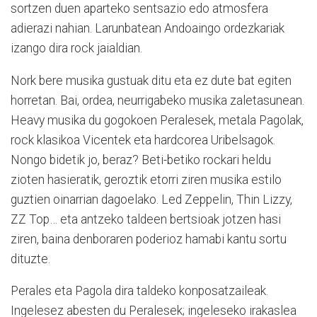
sortzen duen aparteko sentsazio edo atmosfera
adierazi nahian. Larunbatean Andoaingo ordezkariak
izango dira rock jaialdian.
Nork bere musika gustuak ditu eta ez dute bat egiten
horretan. Bai, ordea, neurrigabeko musika zaletasunean.
Heavy musika du gogokoen Peralesek, metala Pagolak,
rock klasikoa Vicentek eta hardcorea Uribelsagok.
Nongo bidetik jo, beraz? Beti-betiko rockari heldu
zioten hasieratik, geroztik etorri ziren musika estilo
guztien oinarrian dagoelako. Led Zeppelin, Thin Lizzy,
ZZ Top… eta antzeko taldeen bertsioak jotzen hasi
ziren, baina denboraren poderioz hamabi kantu sortu
dituzte.
Perales eta Pagola dira taldeko konposatzaileak.
Ingelesez abesten du Peralesek; ingeleseko irakaslea