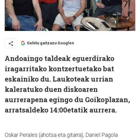
Gehitu gaitzazu Googlen
Andoaingo taldeak eguerdirako
iragarritako kontzertuetako bat
eskainiko du. Laukoteak urrian
kaleratuko duen diskoaren
aurrerapena egingo du Goikoplazan,
arratsaldeko 14:00etatik aurrera.
Oskar Perales (ahotsa eta gitarra), Daniel Pagola