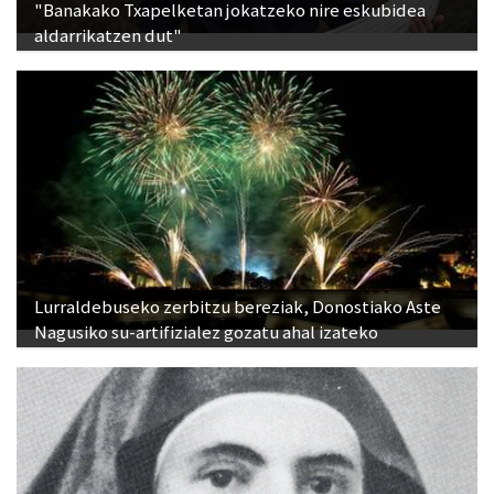
"Banakako Txapelketan jokatzeko nire eskubidea
aldarrikatzen dut"
Lurraldebuseko zerbitzu bereziak, Donostiako Aste
Nagusiko su-artifizialez gozatu ahal izateko