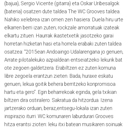
(bajua), Sergio Vicente (gitarra) eta Oskar Uribesalgok
(bateria) osatzen dute taldea The WC Grooves taldea.
Nahiko xelebrea izan omen zen hasiera: Duela hiru urte
elkarren berri izan zuten; rockzale amorratuak izateak
elkartu zituen. Haurrak ikastetxetik jasotzeko garai
horretan hizketan hasi eta horrela erabaki zuten taldea
osatzea: “2015ean Andoaingo Udalarengana jo genuen,
Arrate pilotalekuko azpialdean entseiatzeko lekurik bat
ote zegoen galdetzera. Erabiltzen ez zuten komuna
libre zegoela erantzun zieten. Bada, huraxe eskatu
genuen, lekua goitik behera berritzeko konpromisoa
hartu eta gero”. Egin beharrekoak eginda, gela txikian
biltzen dira ostiralero. Sakratua da hitzordua. Izena
jartzerako orduan, beraz,entsegu-lokala izan zuten
inspirazio iturri. WC komunaren laburdurari Grooves
hitza erantsi zioten: leku itxi batean musikaren soinuak