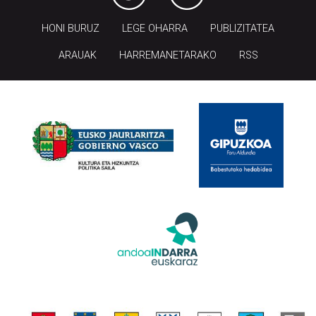
HONI BURUZ
LEGE OHARRA
PUBLIZITATEA
ARAUAK
HARREMANETARAKO
RSS