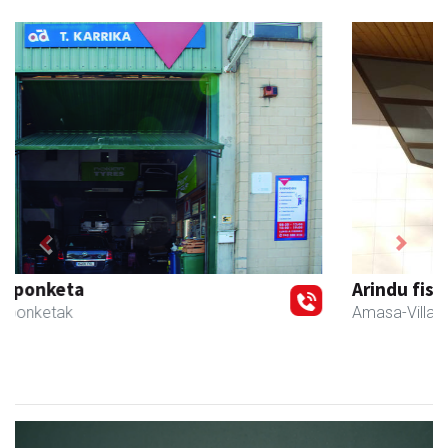
Previous
Next
Arindu fisioterapia eta osteopatia
Amasa-Villabona
- Fisioterapia