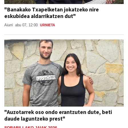
"Banakako Txapelketan jokatzeko nire
eskubidea aldarrikatzen dut"
Aiurri
abu 07, 12:00
URNIETA
"Auzotarrek oso ondo erantzuten dute, beti
daude laguntzeko prest"
SORABILLAKO JAIAK 2026