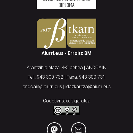
Aiurri.eus - Erroitz BM
Arantzibia plaza, 4-5 behea | ANDOAIN
Tel.: 943 300 732 | Faxa: 943 300 731
andoain@aiurri.eus | idazkaritza@aiurri.eus
Codesyntaxek garatua