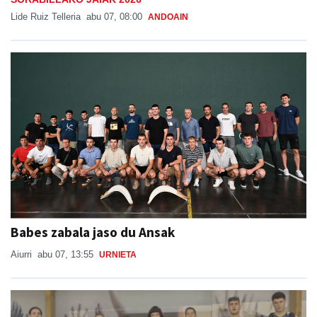
Lide Ruiz Telleria
abu 07, 08:00
ANDOAIN
Babes zabala jaso du Ansak
Aiurri
abu 07, 13:55
URNIETA