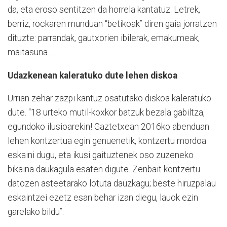
da, eta eroso sentitzen da horrela kantatuz. Letrek,
berriz, rockaren munduan “betikoak” diren gaia jorratzen
dituzte: parrandak, gautxorien ibilerak, emakumeak,
maitasuna…
Udazkenean kaleratuko dute lehen diskoa
Urrian zehar zazpi kantuz osatutako diskoa kaleratuko
dute. “18 urteko mutil-koxkor batzuk bezala gabiltza,
egundoko ilusioarekin! Gaztetxean 2016ko abenduan
lehen kontzertua egin genuenetik, kontzertu mordoa
eskaini dugu, eta ikusi gaituztenek oso zuzeneko
bikaina daukagula esaten digute. Zenbait kontzertu
datozen asteetarako lotuta dauzkagu; beste hiruzpalau
eskaintzei ezetz esan behar izan diegu, lauok ezin
garelako bildu”.