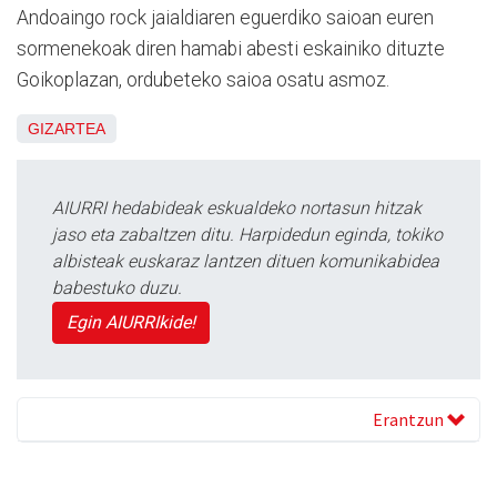
Andoaingo rock jaialdiaren eguerdiko saioan euren
sormenekoak diren hamabi abesti eskainiko dituzte
Goikoplazan, ordubeteko saioa osatu asmoz.
GIZARTEA
AIURRI hedabideak eskualdeko nortasun hitzak
jaso eta zabaltzen ditu. Harpidedun eginda, tokiko
albisteak euskaraz lantzen dituen komunikabidea
babestuko duzu.
Egin AIURRIkide!
Erantzun