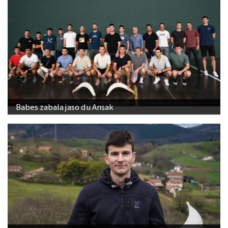
Babes zabala jaso du Ansak