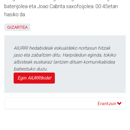
baterijolea eta Joao Cabrita saxofoijolea. 00:45etan
hasiko da.
GIZARTEA
AIURRI hedabideak eskualdeko nortasun hitzak
jaso eta zabaltzen ditu. Harpidedun eginda, tokiko
albisteak euskaraz lantzen dituen komunikabidea
babestuko duzu.
Egin AIURRIkide!
Erantzun