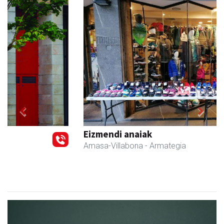
Previous
Next
Eizmendi anaiak
Amasa-Villabona
- Armategia