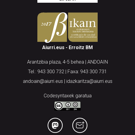
Aiurri.eus - Erroitz BM
Arantzibia plaza, 4-5 behea | ANDOAIN
Tel.: 943 300 732 | Faxa: 943 300 731
andoain@aiurri.eus | idazkaritza@aiurri.eus
Codesyntaxek garatua