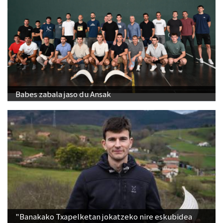
Babes zabala jaso du Ansak
"Banakako Txapelketan jokatzeko nire eskubidea