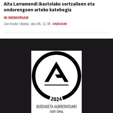
Aita Larramendi ikastolako sortzaileen eta
ondorengoen arteko katebegia
IN MEMORIAM
Jon Ander Ubeda
abu 06, 11:38
ANDOAIN