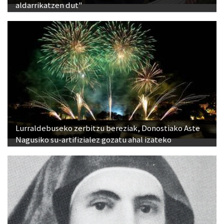
aldarrikatzen dut"
Lurraldebuseko zerbitzu bereziak, Donostiako Aste
Nagusiko su-artifizialez gozatu ahal izateko