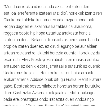
"Munduan rock and rolla jada ez da entzuten den
estiloa, erreferente izateari utzi dio", horiexek izan ziren
Glaukoma taldeko kantariaren adierazpen sonatuak.
Bogan dagoen euskal musika taldea da Glaukoma,
reggaea edota hip hopa uztartuz arrakasta handia
izaten ari dena. Belaunaldi bakoitzak bere soinu banda
propioa izaten duenez, ez dirudi egungo belaunaldien
artean rock and rollak toki berezia duenik. Horrek ez du
esan nahi Elvis Presleyrekin abiatu zen musika estiloa
entzuten ez denik, edota jarraitzaile sutsurik ez duenik.
Udako musika jaialdietan rocka izaten baita amurik
erakargarriena. Adibide onak ditugu Euskal Herritik atera
gabe. Besteak beste, hilabete honetan bertan burutuko
diren Gasteizko Azkena rock jaialdia edota, txikiagoa
bada ere, prestigioa ondo irabazita duen Andoaingo
rock jaialdia. "One, two, three, four" larunbat honetan