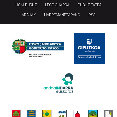
HONI BURUZ
LEGE OHARRA
PUBLIZITATEA
ARAUAK
HARREMANETARAKO
RSS