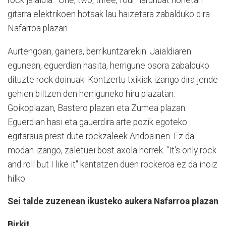
gitarra elektrikoen hotsak lau haizetara zabalduko dira
Nafarroa plazan.
Aurtengoan, gainera, berrikuntzarekin. Jaialdiaren
egunean, eguerdian hasita, herrigune osora zabalduko
dituzte rock doinuak. Kontzertu txikiak izango dira jende
gehien biltzen den herriguneko hiru plazatan:
Goikoplazan, Bastero plazan eta Zumea plazan.
Eguerdian hasi eta gauerdira arte pozik egoteko
egitaraua prest dute rockzaleek Andoainen. Ez da
modan izango, zaletuei bost axola horrek. "It's only rock
and roll but I like it" kantatzen duen rockeroa ez da inoiz
hilko.
Sei talde zuzenean ikusteko aukera Nafarroa plazan
Birkit