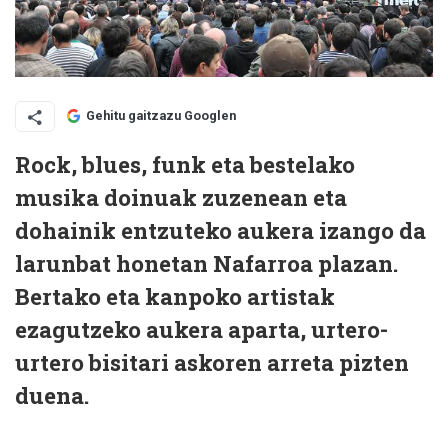
Gehitu gaitzazu Googlen
Rock, blues, funk eta bestelako
musika doinuak zuzenean eta
dohainik entzuteko aukera izango da
larunbat honetan Nafarroa plazan.
Bertako eta kanpoko artistak
ezagutzeko aukera aparta, urtero-
urtero bisitari askoren arreta pizten
duena.