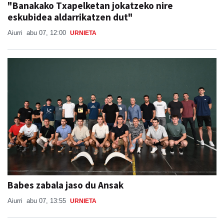
"Banakako Txapelketan jokatzeko nire
eskubidea aldarrikatzen dut"
Aiurri
abu 07, 12:00
URNIETA
Babes zabala jaso du Ansak
Aiurri
abu 07, 13:55
URNIETA