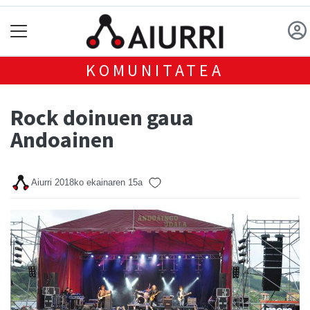
KOMUNITATEA
Rock doinuen gaua
Andoainen
Aiurri
2018ko ekainaren 15a