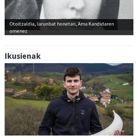
Otoitzaldia, larunbat honetan, Ama Kandidaren
omenez
Ikusienak