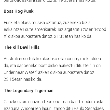
bertsioak eskaintzen dituzte. 19:55etan hasiko da.
Boss Hog Punk
Funk eta blues musika uztartuz, zuzeneko bizia
eskaintzen dute amerikarrek. Iaz argitaratu zuten ‘Brood
X’ diskoa aurkeztera datoz. 21:35etan hasiko da.
The Kill Devil Hills
Australian sortutako akustiko eta country rock taldea
da, eta dagoeneko bost disko aurkeztu dituzte. "In on
Under near Water" azken diskoa aurkeztera datoz.
23:15etan hasiko da.
The Legendary Tigerman
Gaueko izarra, nazioartean one-man-band modura aski
ezaguna. Andoainen lagun izango ditu Paulo Segadaes