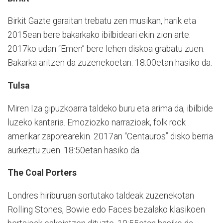
Birkit Gazte garaitan trebatu zen musikan, harik eta
2015ean bere bakarkako ibilbideari ekin zion arte.
2017ko udan “Emen” bere lehen diskoa grabatu zuen.
Bakarka aritzen da zuzenekoetan. 18:00etan hasiko da.
Tulsa
Miren Iza gipuzkoarra taldeko buru eta arima da, ibilbide
luzeko kantaria. Emoziozko narrazioak, folk rock
amerikar zaporearekin. 2017an “Centauros” disko berria
aurkeztu zuen. 18:50etan hasiko da.
The Coal Porters
Londres hiriburuan sortutako taldeak zuzenekotan
Rolling Stones, Bowie edo Faces bezalako klasikoen