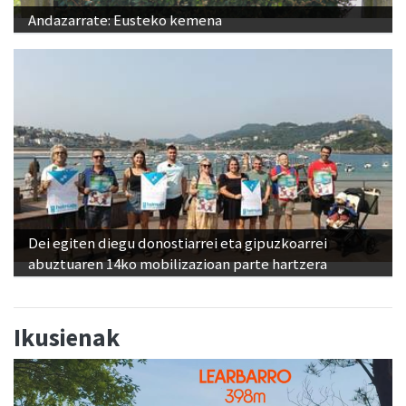
Andazarrate: Eusteko kemena
Dei egiten diegu donostiarrei eta gipuzkoarrei
abuztuaren 14ko mobilizazioan parte hartzera
Ikusienak