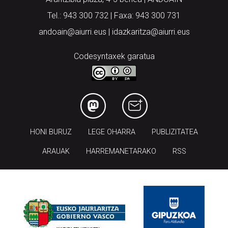
Tel.: 943 300 732 | Faxa: 943 300 731
andoain@aiurri.eus | idazkaritza@aiurri.eus
Codesyntaxek garatua
HONI BURUZ
LEGE OHARRA
PUBLIZITATEA
ARAUAK
HARREMANETARAKO
RSS