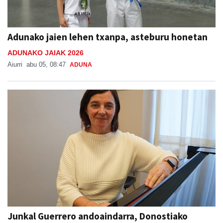
Adunako jaien lehen txanpa, asteburu honetan
ADUNAKO JAIAK 2026
Aiurri
abu 05, 08:47
ADUNA
Junkal Guerrero andoaindarra, Donostiako