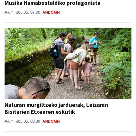
Musika Hamabostaldiko protagonista
Aiurri
abu 05, 07:00
ANDOAIN
Naturan murgiltzeko jarduerak, Leizaran
Bisitarien Etxearen eskutik
Aiurri
abu 05, 08:30
ANDOAIN