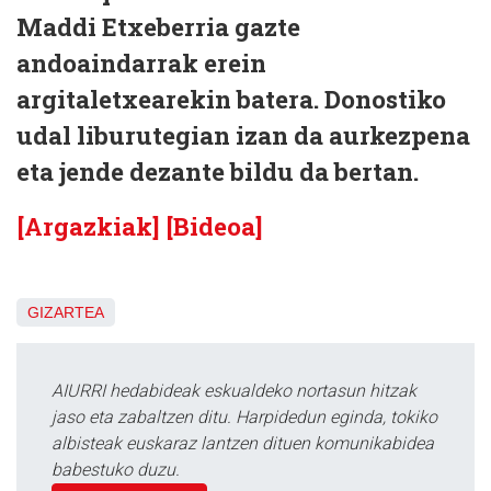
Maddi Etxeberria gazte
andoaindarrak erein
argitaletxearekin batera. Donostiko
udal liburutegian izan da aurkezpena
eta jende dezante bildu da bertan.
[Argazkiak]
[Bideoa]
GIZARTEA
AIURRI hedabideak eskualdeko nortasun hitzak
jaso eta zabaltzen ditu. Harpidedun eginda, tokiko
albisteak euskaraz lantzen dituen komunikabidea
babestuko duzu.