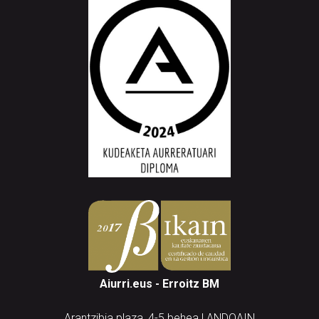
Aiurri.eus - Erroitz BM
Arantzibia plaza, 4-5 behea | ANDOAIN