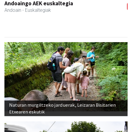
Andoaingo AEK euskaltegia
Andoain
- Euskaltegiak
Naturan murgiltzeko jarduerak, Leizaran Bisitarien
Etxearen eskutik