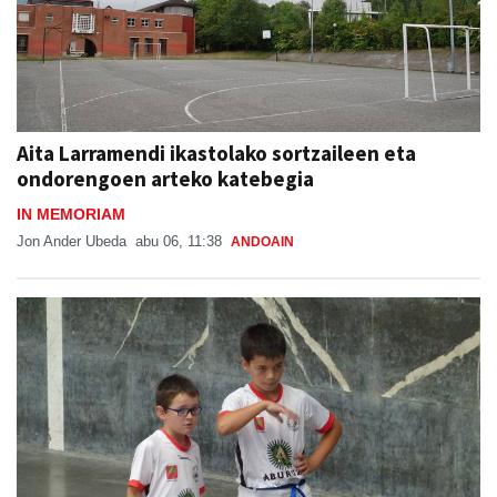
Aita Larramendi ikastolako sortzaileen eta
ondorengoen arteko katebegia
IN MEMORIAM
Jon Ander Ubeda
abu 06, 11:38
ANDOAIN