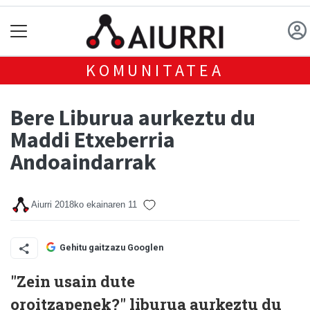
KOMUNITATEA
Bere Liburua aurkeztu du
Maddi Etxeberria
Andoaindarrak
Aiurri
2018ko ekainaren 11
Gehitu gaitzazu Googlen
"Zein usain dute
oroitzapenek?" liburua aurkeztu du