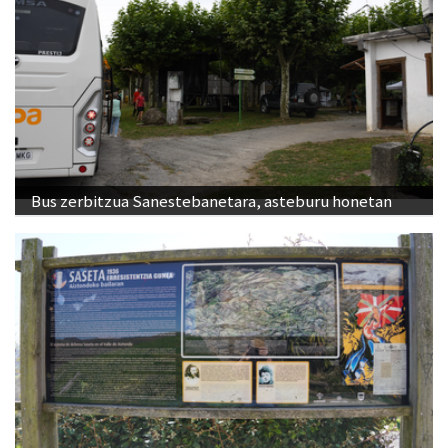
Bus zerbitzua Sanestebanetara, asteburu honetan