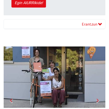
Egin AIURRIkide!
Erantzun
Previous
Next