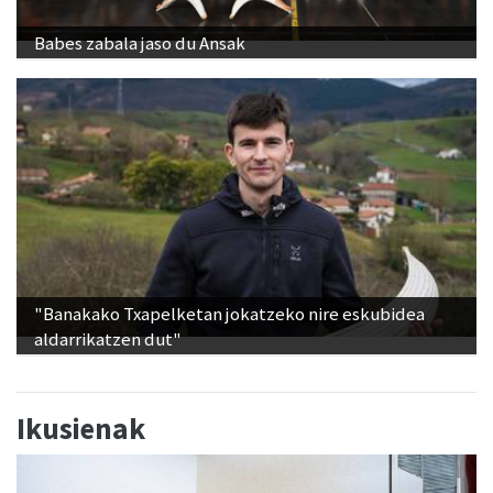
Babes zabala jaso du Ansak
"Banakako Txapelketan jokatzeko nire eskubidea
aldarrikatzen dut"
Ikusienak