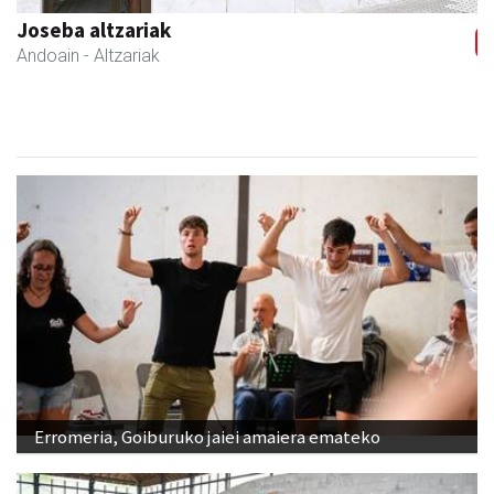
Joseba altzariak
Andoain
- Altzariak
Erromeria, Goiburuko jaiei amaiera emateko