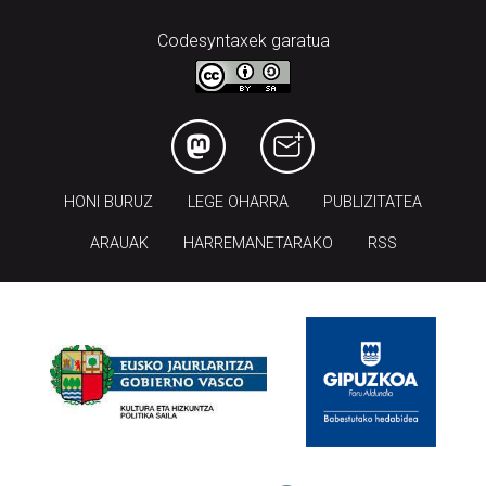
Codesyntaxek garatua
HONI BURUZ
LEGE OHARRA
PUBLIZITATEA
ARAUAK
HARREMANETARAKO
RSS