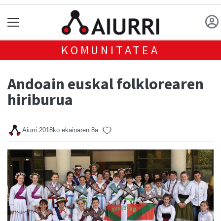
KOMUNITATEA
Andoain euskal folklorearen
hiriburua
Aiurri
2018ko ekainaren 8a