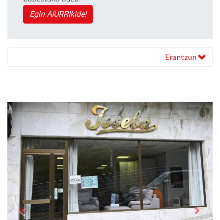
Egin AIURRIkide!
Erantzun
Previous
Next