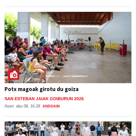
Potx magoak girotu du goiza
SAN ESTEBAN JAIAK GOIBURUN 2026
Aiurri
abu 08, 16:28
ANDOAIN