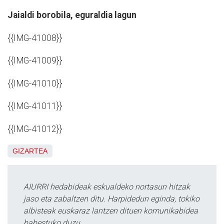
Jaialdi borobila, eguraldia lagun
{{IMG-41008}}
{{IMG-41009}}
{{IMG-41010}}
{{IMG-41011}}
{{IMG-41012}}
GIZARTEA
AIURRI hedabideak eskualdeko nortasun hitzak
jaso eta zabaltzen ditu. Harpidedun eginda, tokiko
albisteak euskaraz lantzen dituen komunikabidea
babestuko duzu.