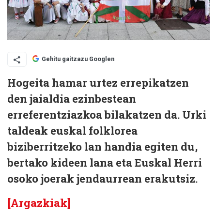
Gehitu gaitzazu Googlen
Hogeita hamar urtez errepikatzen
den jaialdia ezinbestean
erreferentziazkoa bilakatzen da. Urki
taldeak euskal folklorea
biziberritzeko lan handia egiten du,
bertako kideen lana eta Euskal Herri
osoko joerak jendaurrean erakutsiz.
[Argazkiak]