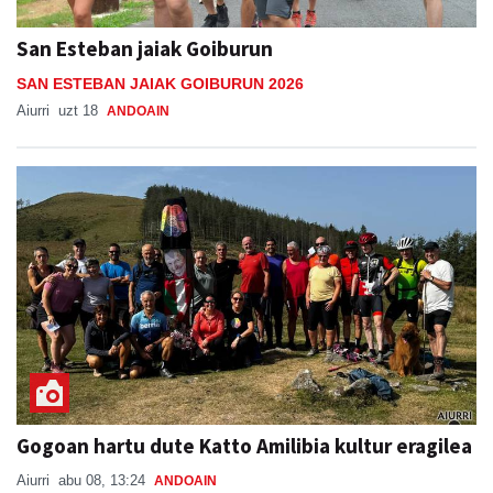
San Esteban jaiak Goiburun
SAN ESTEBAN JAIAK GOIBURUN 2026
Aiurri
uzt 18
ANDOAIN
Gogoan hartu dute Katto Amilibia kultur eragilea
Aiurri
abu 08, 13:24
ANDOAIN