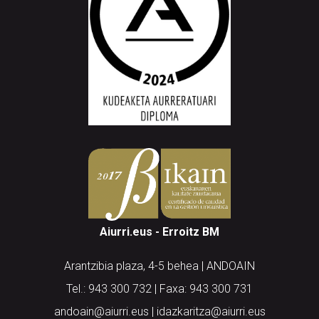
Aiurri.eus - Erroitz BM
Arantzibia plaza, 4-5 behea | ANDOAIN
Tel.: 943 300 732 | Faxa: 943 300 731
andoain@aiurri.eus | idazkaritza@aiurri.eus