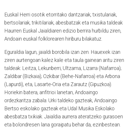
Euskal Herri osotik etorritako dantzariak, txistulariak,
bertsolariak, trikitilariak, abesbatzak eta musika taldeak
Haurren Euskal Jaialdiaren edizio berrira hurbildu ziren,
Andoain euskal folklorearen hiriburu bilakatuz.
Eguraldia lagun, jaialdi borobila izan zen. Hauexek izan
ziren aurtengoan kalez kale eta taula gainean aritu ziren
taldeak: Leitza, Lekunberri, Ultzama, Lizarra (Nafarroa);
Zaldibar (Bizkaia); Ozkibar (Behe-Nafarroa) eta Arbona
(Lapurdi), eta, Lasarte-Oria eta Zarautz (Gipuzkoa).
Horiekin batera, anfitrioi lanetan, Andoaingo
ordezkaritza zabala: Urki taldeko gazteak, Andoaingo
Bertso eskolako gazteak eta Udal Musika Eskolako
abesbatza txikiak. Jaialdia aurrera ateratzeko gurasoen
eta bolondresen lana goraipatu behar da, ezinbestean.