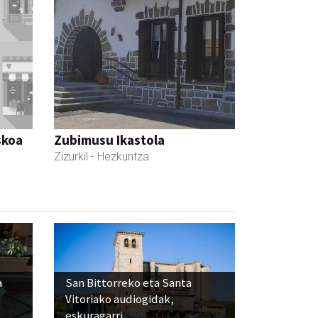
skoa
Zubimusu Ikastola
Zizurkil
- Hezkuntza
a
San Bittorreko eta Santa
Vitoriako audiogidak,
eskuragarri