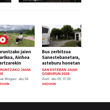
runtzako jaien
Bus zerbitzua
arikoa, Ainhoa
Sanestebanetara,
ertzarekin
asteburu honetan
RUNTZAKO JAIAK
SAN ESTEBAN JAIAK
26
GOIBURUN 2026
bat Minguez
abu 04
Aiurri
abu 05, 07:00
DOAIN
ANDOAIN