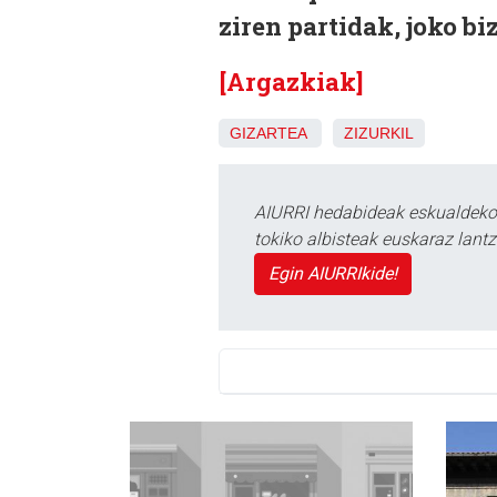
ziren partidak, joko bi
[Argazkiak]
GIZARTEA
ZIZURKIL
AIURRI hedabideak eskualdeko n
tokiko albisteak euskaraz lan
Egin AIURRIkide!