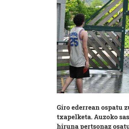
Giro ederrean ospatu z
txapelketa. Auzoko sas
hiruna pertsonaz osat