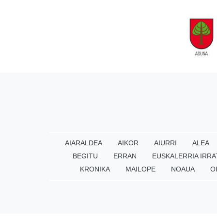
AIARALDEA
AIKOR
AIURRI
ALEA
BEGITU
ERRAN
EUSKALERRIA IRRA
KRONIKA
MAILOPE
NOAUA
O