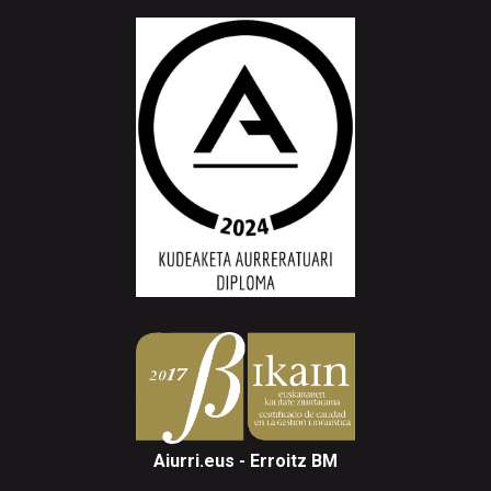
Aiurri.eus - Erroitz BM