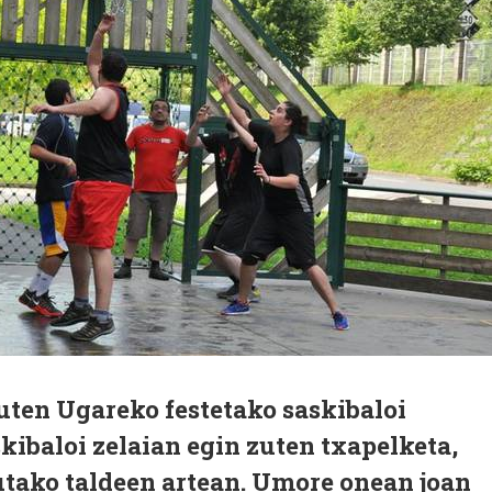
uten Ugareko festetako saskibaloi
kibaloi zelaian egin zuten txapelketa,
utako taldeen artean. Umore onean joan