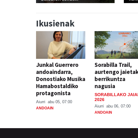
Ikusienak
Junkal Guerrero
Sorabilla Trail,
andoaindarra,
aurtengo jaieta
Donostiako Musika
berrikuntza
Hamabostaldiko
nagusia
protagonista
SORABILLAKO JAIA
2026
Aiurri
abu 05, 07:00
Aiurri
abu 06, 07:00
ANDOAIN
ANDOAIN