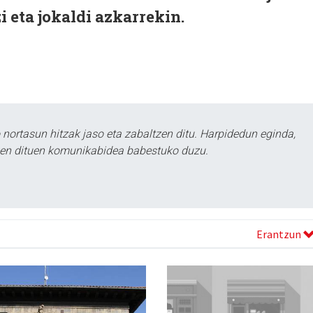
zi eta jokaldi azkarrekin.
ortasun hitzak jaso eta zabaltzen ditu. Harpidedun eginda,
tzen dituen komunikabidea babestuko duzu.
Erantzun