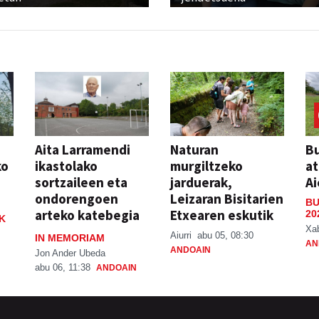
Aita Larramendi
Naturan
Bu
ko
ikastolako
murgiltzeko
at
sortzaileen eta
jarduerak,
Ai
ondorengoen
Leizaran Bisitarien
BU
arteko katebegia
Etxearen eskutik
20
K
Xa
Aiurri
abu 05, 08:30
IN MEMORIAM
AN
ANDOAIN
Jon Ander Ubeda
abu 06, 11:38
ANDOAIN