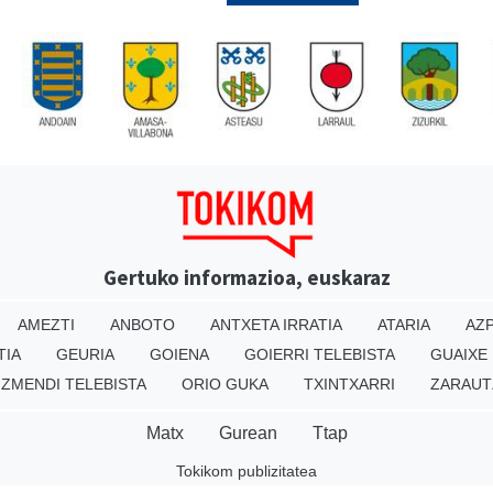
Gertuko informazioa, euskaraz
AMEZTI
ANBOTO
ANTXETA IRRATIA
ATARIA
AZP
TIA
GEURIA
GOIENA
GOIERRI TELEBISTA
GUAIXE
IZMENDI TELEBISTA
ORIO GUKA
TXINTXARRI
ZARAUT
Matx
Gurean
Ttap
Tokikom publizitatea