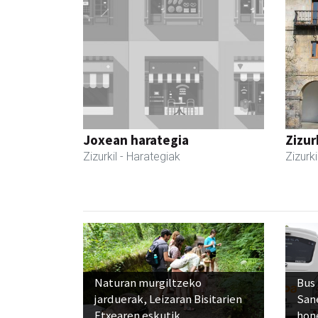
Joxean harategia
Zizur
Zizurkil
- Harategiak
Zizurki
Naturan murgiltzeko
Bus
jarduerak, Leizaran Bisitarien
San
Etxearen eskutik
hon