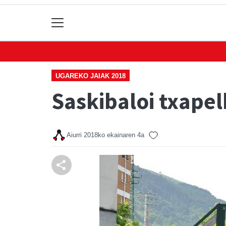
UGAREKO JAIAK 2018
Saskibaloi txapelk
Aiurri
2018ko ekainaren 4a