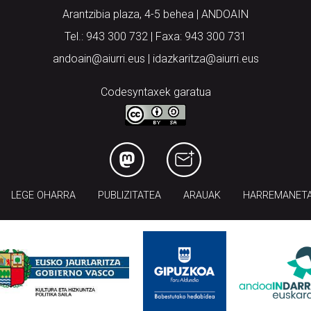
Arantzibia plaza, 4-5 behea | ANDOAIN
Tel.: 943 300 732 | Faxa: 943 300 731
andoain@aiurri.eus | idazkaritza@aiurri.eus
Codesyntaxek garatua
LEGE OHARRA
PUBLIZITATEA
ARAUAK
HARREMANET