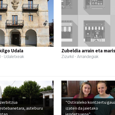
kilgo Udala
Zubeldia arrain eta mari
l
- Udaletxeak
Zizurkil
- Arrandegiak
 zerbitzua
"Ostiraleko kontzertu gau
estebanetara, asteburu
izaten da jaietako
etan
jendetsuena"