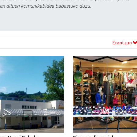
tzen dituen komunikabidea babestuko duzu.
Erantzun