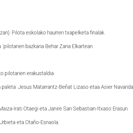
zan). Pilota eskolako haurren txapelketa finalak.
 `pilotarien bazkaria Behar Zana Elkartean.
o pilotarien erakustaldia.
nen paleta: Jesus Matarrantz-Beñat Lizaso etaa Asier Navarid
iza-Irati Otaegi eta Janire San Sebastian-Itxaso Erasun.
-Urbieta eta Otaño-Esnaola.