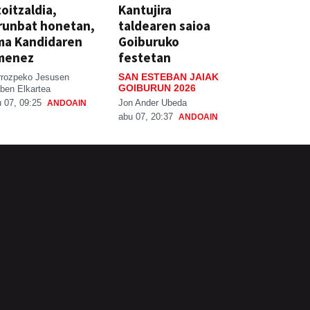
oitzaldia,
Kantujira
runbat honetan,
taldearen saioa
ma Kandidaren
Goiburuko
menez
festetan
SAN ESTEBAN JAIAK
rrozpeko Jesusen
GOIBURUN 2026
ben Elkartea
Jon Ander Ubeda
 07, 09:25
ANDOAIN
abu 07, 20:37
ANDOAIN