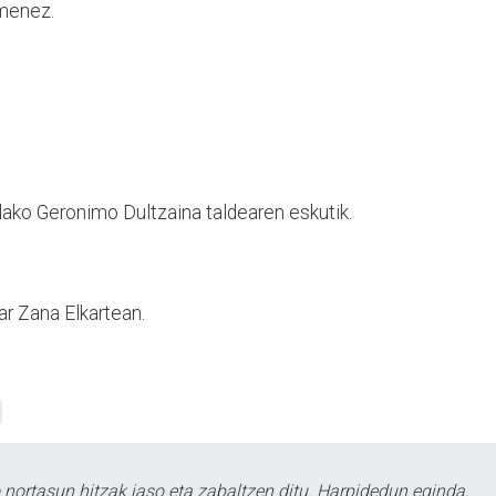
menez.
ako Geronimo Dultzaina taldearen eskutik.
r Zana Elkartean.
ortasun hitzak jaso eta zabaltzen ditu. Harpidedun eginda,