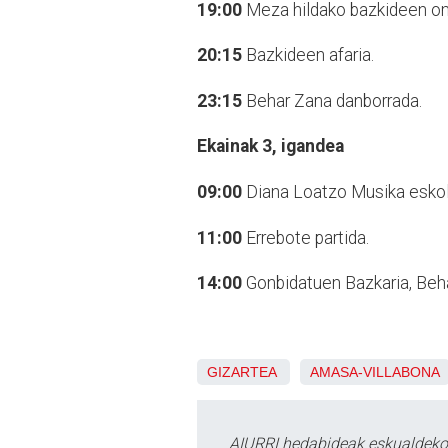
19:00
Meza hildako bazkideen o
20:15
Bazkideen afaria.
23:15
Behar Zana danborrada.
Ekainak 3, igandea
09:00
Diana Loatzo Musika eskol
11:00
Errebote partida.
14:00
Gonbidatuen Bazkaria, Beha
GIZARTEA
AMASA-VILLABONA
AIURRI hedabideak eskualdeko n