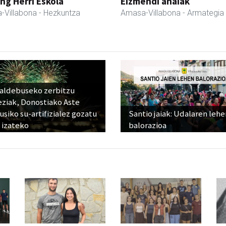
ng Herri Eskola
Eizmendi anaiak
-Villabona
- Hezkuntza
Amasa-Villabona
- Armategia
raldebuseko zerbitzu
eziak, Donostiako Aste
siko su-artifizialez gozatu
Santio jaiak: Udalaren lehe
 izateko
balorazioa