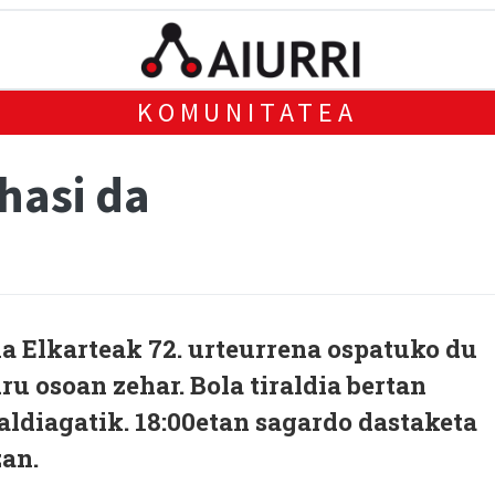
KOMUNITATEA
hasi da
a Elkarteak 72. urteurrena ospatuko du
ru osoan zehar. Bola tiraldia bertan
aldiagatik. 18:00etan sagardo dastaketa
zan.