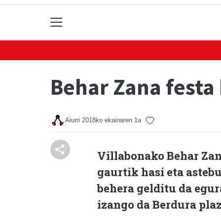
Behar Zana festa 
Aiurri
2018ko ekainaren 1a
Villabonako Behar Zan
gaurtik hasi eta astebu
behera gelditu da egur
izango da Berdura pla