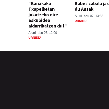
"Banakako
Babes zabala ja
Txapelketan
du Ansak
jokatzeko nire
Aiurri
abu 07, 13:55
eskubidea
URNIETA
aldarrikatzen dut"
Aiurri
abu 07, 12:00
URNIETA