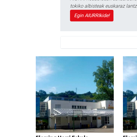
tokiko albisteak euskaraz lan
Egin AIURRIkide!