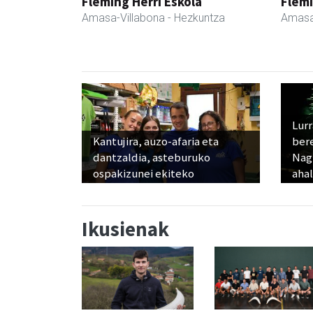
Fleming Herri Eskola
Flemi
Amasa-Villabona
- Hezkuntza
Amasa
Lur
Kantujira, auzo-afaria eta
ber
dantzaldia, asteburuko
Nagu
ospakizunei ekiteko
ahal
Ikusienak