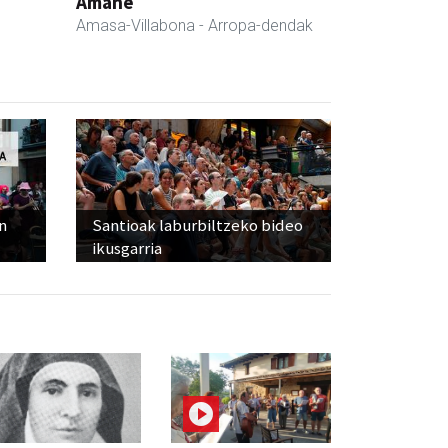
Amane
Amasa-Villabona
- Arropa-dendak
n
Santioak laburbiltzeko bideo
ikusgarria