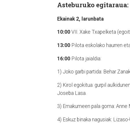
Asteburuko egitaraua:
Ekainak 2, larunbata
10:00
VII. Xake Txapelketa (egoit
13:00
Pilota eskolako haurren eta
16:00
Pilota jaialdia:
1) Joko garbi partida: Behar Zanak
2) Kirol egokitua: gurpil aulkidu
Joseba Lasa.
3) Emakumeen pala goma: Anne Ma
4) Eskuz binaka nagusiak: Lizaso