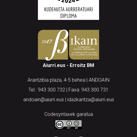
Aiurri.eus - Erroitz BM
Arantzibia plaza, 4-5 behea | ANDOAIN
Tel.: 943 300 732 | Faxa: 943 300 731
andoain@aiurri.eus | idazkaritza@aiurri.eus
Codesyntaxek garatua