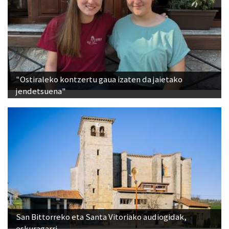
"Ostiraleko kontzertu gaua izaten da jaietako
jendetsuena"
San Bittorreko eta Santa Vitoriako audiogidak,
eskuragarri