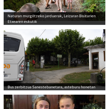
Naturan murgiltzeko jarduerak, Leizaran Bisitarien
Etxearen eskutik
Bus zerbitzua Sanestebanetara, asteburu honetan