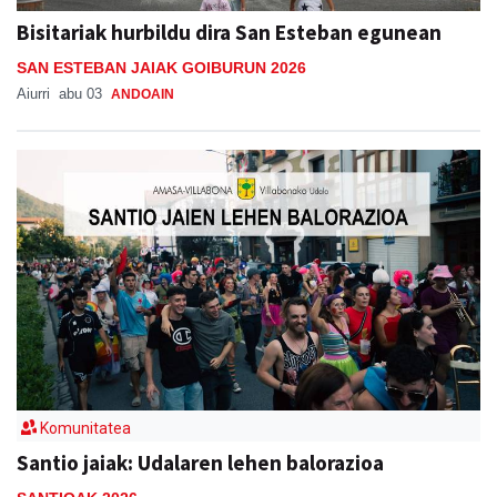
Bisitariak hurbildu dira San Esteban egunean
SAN ESTEBAN JAIAK GOIBURUN 2026
Aiurri
abu 03
ANDOAIN
Komunitatea
Santio jaiak: Udalaren lehen balorazioa