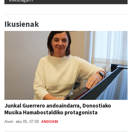
Ikusienak
Junkal Guerrero andoaindarra, Donostiako
Musika Hamabostaldiko protagonista
Aiurri
abu 05, 07:00
ANDOAIN