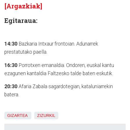
[Argazkiak]
Egitaraua:
14:30
Bazkaria Intxaur frontoian. Adunarrek
prestatutako paella.
16:30
Porrotxen emanaldia. Ondoren, euskal kantu
ezagunen kantaldia Faltzesko talde baten eskutik.
20:30
Afaria Zabala sagardotegian, kataluniarrekin
batera.
GIZARTEA
ZIZURKIL