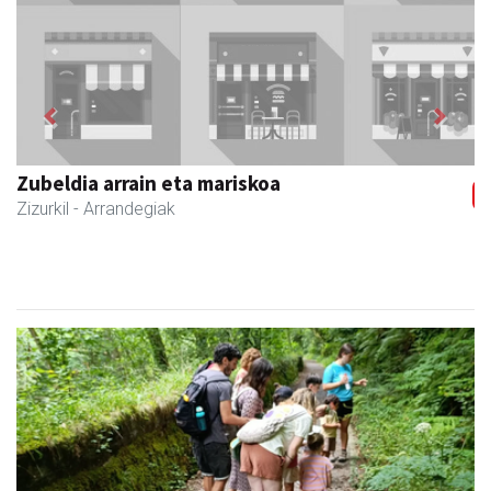
Previous
Next
Zubeldia arrain eta mariskoa
Zizurkil
- Arrandegiak