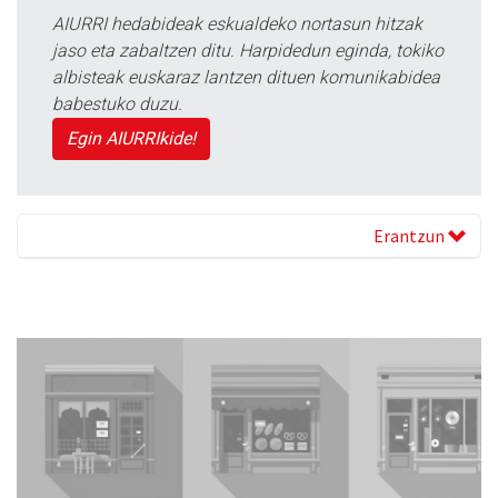
AIURRI hedabideak eskualdeko nortasun hitzak
jaso eta zabaltzen ditu. Harpidedun eginda, tokiko
albisteak euskaraz lantzen dituen komunikabidea
babestuko duzu.
Egin AIURRIkide!
Erantzun