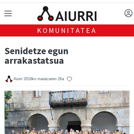
KOMUNITATEA
Senidetze egun
arrakastatsua
Aiurri
2018ko maiatzaren 26a