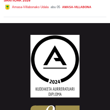
SANTIOAK 2026
Amasa-Villabonako Udala
abu 05
AMASA-VILLABONA