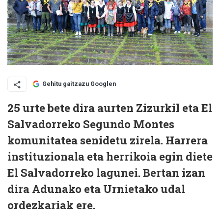
Gehitu gaitzazu Googlen
25 urte bete dira aurten Zizurkil eta El
Salvadorreko Segundo Montes
komunitatea senidetu zirela. Harrera
instituzionala eta herrikoia egin diete
El Salvadorreko lagunei. Bertan izan
dira Adunako eta Urnietako udal
ordezkariak ere.