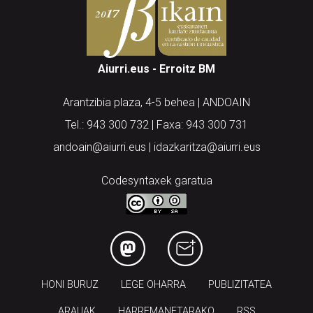
Aiurri.eus - Erroitz BM
Arantzibia plaza, 4-5 behea | ANDOAIN
Tel.: 943 300 732 | Faxa: 943 300 731
andoain@aiurri.eus | idazkaritza@aiurri.eus
Codesyntaxek garatua
HONI BURUZ
LEGE OHARRA
PUBLIZITATEA
ARAUAK
HARREMANETARAKO
RSS