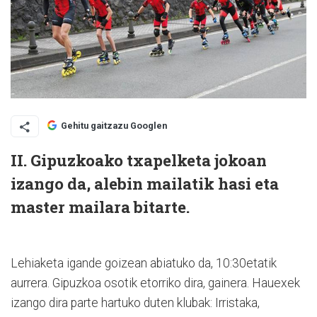
Gehitu gaitzazu Googlen
II. Gipuzkoako txapelketa jokoan
izango da, alebin mailatik hasi eta
master mailara bitarte.
Lehiaketa igande goizean abiatuko da, 10:30etatik
aurrera. Gipuzkoa osotik etorriko dira, gainera. Hauexek
izango dira parte hartuko duten klubak: Irristaka,