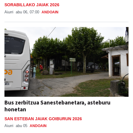
SORABILLAKO JAIAK 2026
Aiurri
abu 06, 07:00
ANDOAIN
Bus zerbitzua Sanestebanetara, asteburu
honetan
SAN ESTEBAN JAIAK GOIBURUN 2026
Aiurri
abu 05
ANDOAIN