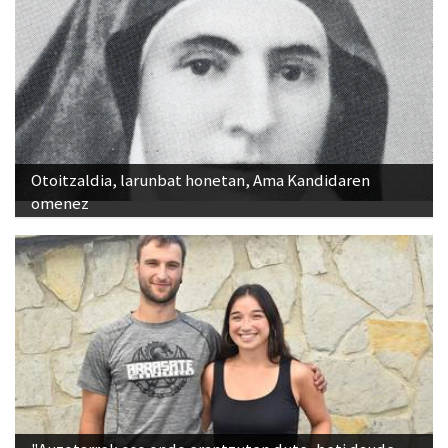
Otoitzaldia, larunbat honetan, Ama Kandidaren
omenez