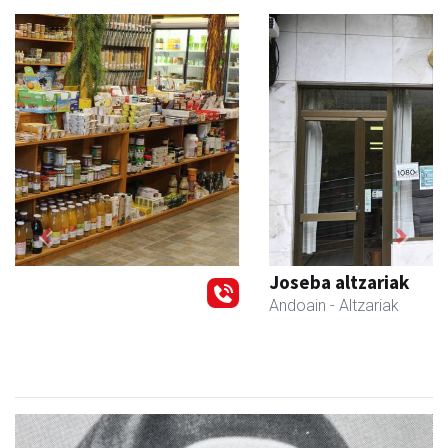
Previous
Next
Joseba altzariak
Andoain
- Altzariak