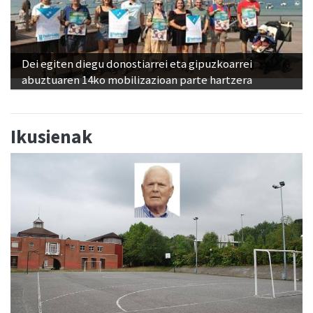
Dei egiten diegu donostiarrei eta gipuzkoarrei
abuztuaren 14ko mobilizazioan parte hartzera
Ikusienak