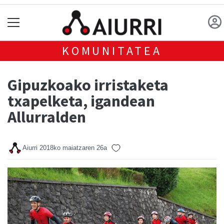
KOMUNITATEA
Gipuzkoako irristaketa
txapelketa, igandean
Allurralden
Aiurri
2018ko maiatzaren 26a