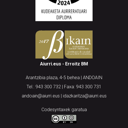
Aiurri.eus - Erroitz BM
Arantzibia plaza, 4-5 behea | ANDOAIN
Tel.: 943 300 732 | Faxa: 943 300 731
andoain@aiurri.eus | idazkaritza@aiurri.eus
Codesyntaxek garatua