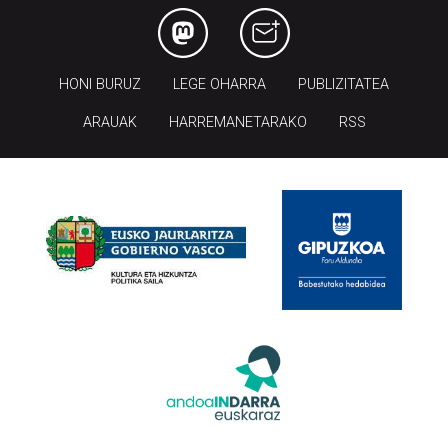
HONI BURUZ
LEGE OHARRA
PUBLIZITATEA
ARAUAK
HARREMANETARAKO
RSS