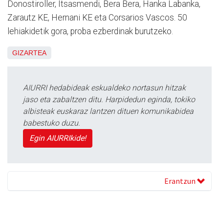
Donostiroller, Itsasmendi, Bera Bera, Hanka Labanka,
Zarautz KE, Hernani KE eta Corsarios Vascos. 50
lehiakidetik gora, proba ezberdinak burutzeko.
GIZARTEA
AIURRI hedabideak eskualdeko nortasun hitzak
jaso eta zabaltzen ditu. Harpidedun eginda, tokiko
albisteak euskaraz lantzen dituen komunikabidea
babestuko duzu.
Egin AIURRIkide!
Erantzun