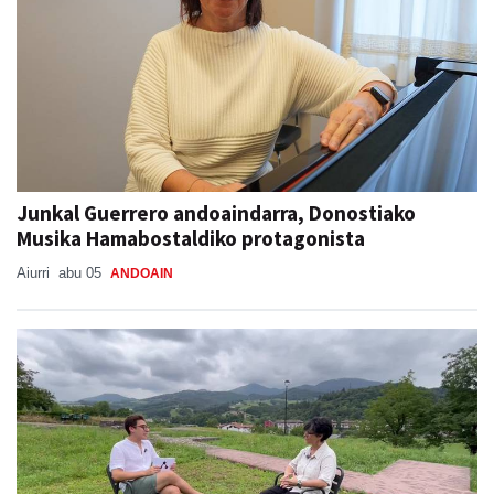
Junkal Guerrero andoaindarra, Donostiako
Musika Hamabostaldiko protagonista
Aiurri
abu 05
ANDOAIN