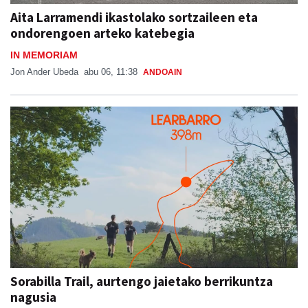
Aita Larramendi ikastolako sortzaileen eta
ondorengoen arteko katebegia
IN MEMORIAM
Jon Ander Ubeda
abu 06, 11:38
ANDOAIN
Sorabilla Trail, aurtengo jaietako berrikuntza
nagusia