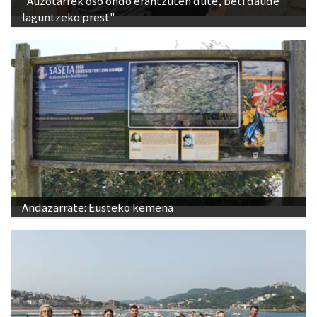
"Auzotarrek oso ondo erantzuten dute, beti daude
laguntzeko prest"
Andazarrate: Eusteko kemena