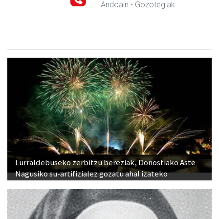
Andoain
- Gozotegiak
Lurraldebuseko zerbitzu bereziak, Donostiako Aste
Nagusiko su-artifizialez gozatu ahal izateko