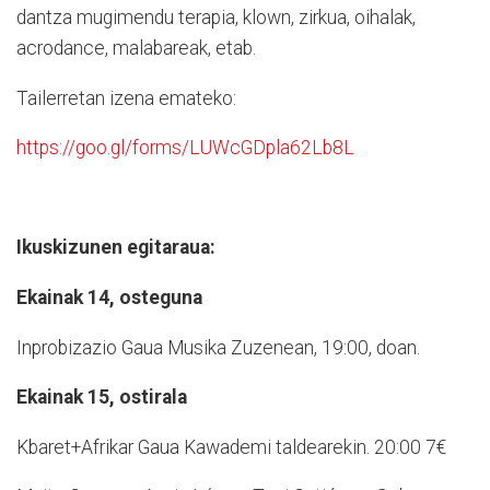
dantza mugimendu terapia, klown, zirkua, oihalak,
acrodance, malabareak, etab.
Tailerretan izena emateko:
https://goo.gl/forms/LUWcGDpla62Lb8L
Ikuskizunen egitaraua:
Ekainak 14, osteguna
Inprobizazio Gaua Musika Zuzenean, 19:00, doan.
Ekainak 15, ostirala
Kbaret+Afrikar Gaua Kawademi taldearekin. 20:00 7€