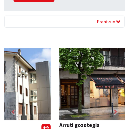
Erantzun
Previous
Next
Arruti gozotegia