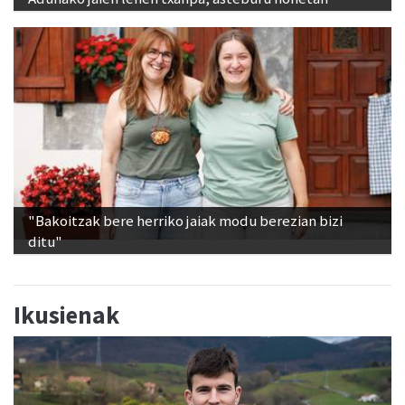
"Bakoitzak bere herriko jaiak modu berezian bizi
ditu"
Ikusienak