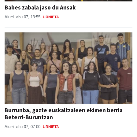
Babes zabala jaso du Ansak
Aiurri
abu 07, 13:55
URNIETA
Burrunba, gazte euskaltzaleen ekimen berria
Beterri-Buruntzan
Aiurri
abu 07, 07:00
URNIETA