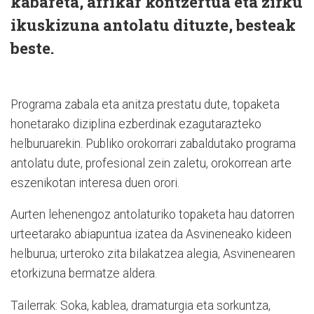
kabareta, afrikar kontzertua eta zirku
ikuskizuna antolatu dituzte, besteak
beste.
Programa zabala eta anitza prestatu dute, topaketa
honetarako diziplina ezberdinak ezagutarazteko
helburuarekin. Publiko orokorrari zabaldutako programa
antolatu dute, profesional zein zaletu, orokorrean arte
eszenikotan interesa duen orori.
Aurten lehenengoz antolaturiko topaketa hau datorren
urteetarako abiapuntua izatea da Asvineneako kideen
helburua; urteroko zita bilakatzea alegia, Asvinenearen
etorkizuna bermatze aldera.
Tailerrak: Soka, kablea, dramaturgia eta sorkuntza,