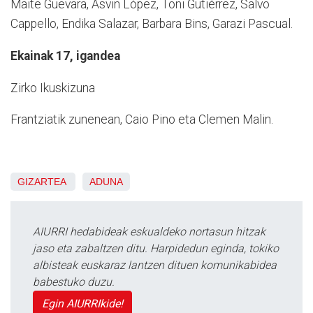
Maite Guevara, Asvin López, Toni Gutiérrez, Salvo
Cappello, Endika Salazar, Barbara Bins, Garazi Pascual.
Ekainak 17, igandea
Zirko Ikuskizuna
Frantziatik zunenean, Caio Pino eta Clemen Malin.
GIZARTEA
ADUNA
AIURRI hedabideak eskualdeko nortasun hitzak
jaso eta zabaltzen ditu. Harpidedun eginda, tokiko
albisteak euskaraz lantzen dituen komunikabidea
babestuko duzu.
Egin AIURRIkide!