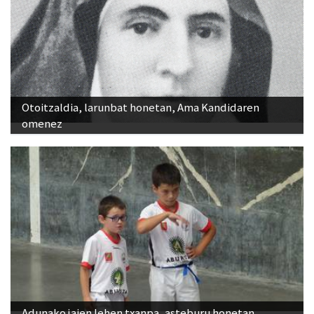
Otoitzaldia, larunbat honetan, Ama Kandidaren
omenez
Adunako jaien lehen txanpa, asteburu honetan