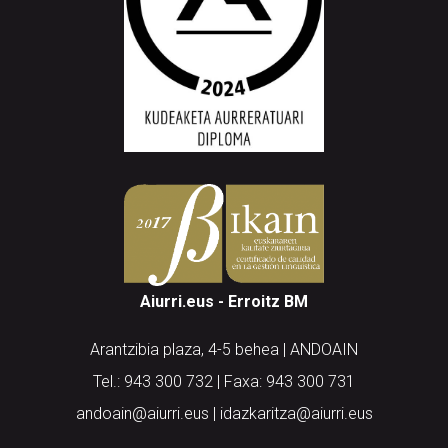
Aiurri.eus - Erroitz BM
Arantzibia plaza, 4-5 behea | ANDOAIN
Tel.: 943 300 732 | Faxa: 943 300 731
andoain@aiurri.eus | idazkaritza@aiurri.eus