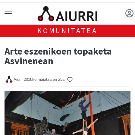
KOMUNITATEA
Arte eszenikoen topaketa
Asvinenean
Aiurri
2018ko maiatzaren 25a