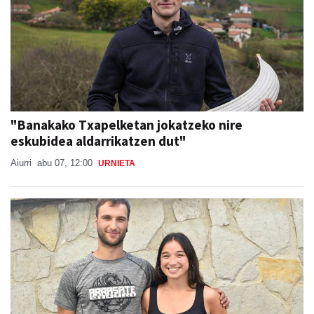
"Banakako Txapelketan jokatzeko nire
eskubidea aldarrikatzen dut"
Aiurri
abu 07, 12:00
URNIETA