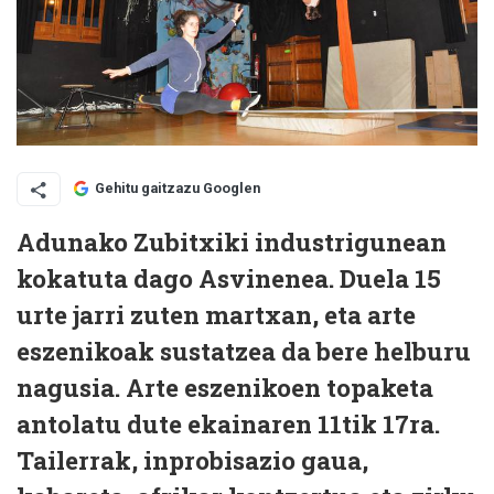
Gehitu gaitzazu Googlen
Adunako Zubitxiki industrigunean
kokatuta dago Asvinenea. Duela 15
urte jarri zuten martxan, eta arte
eszenikoak sustatzea da bere helburu
nagusia. Arte eszenikoen topaketa
antolatu dute ekainaren 11tik 17ra.
Tailerrak, inprobisazio gaua,