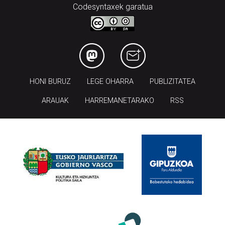
Codesyntaxek garatua
HONI BURUZ
LEGE OHARRA
PUBLIZITATEA
ARAUAK
HARREMANETARAKO
RSS