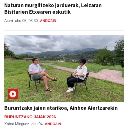
Naturan murgiltzeko jarduerak, Leizaran
Bisitarien Etxearen eskutik
Aiurri
abu 05, 08:30
ANDOAIN
Buruntzako jaien atarikoa, Ainhoa Aiertzarekin
BURUNTZAKO JAIAK 2026
Xabat Minguez
abu 04
ANDOAIN