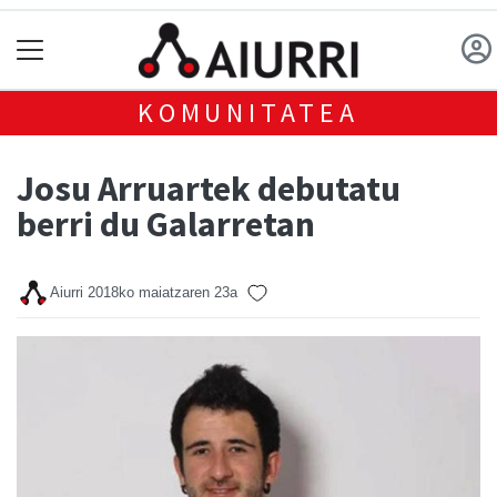
KOMUNITATEA
Josu Arruartek debutatu
berri du Galarretan
Aiurri
2018ko maiatzaren 23a