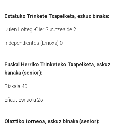
Estatuko Trinkete Txapelketa, eskuz binaka:
Julen Loitegi-Oier Gurutzealde 2
Independientes (Errioxa) 0
Euskal Herriko Trinketeko Txapelketa, eskuz
banaka (senior):
Bizkaia 40
Eñaut Esnaola 25
Olaztiko torneoa, eskuz binaka (senior):