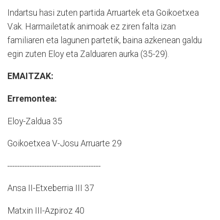
Indartsu hasi zuten partida Arruartek eta Goikoetxea
V.ak. Harmailetatik animoak ez ziren falta izan
familiaren eta lagunen partetik, baina azkenean galdu
egin zuten Eloy eta Zalduaren aurka (35-29).
EMAITZAK:
Erremontea:
Eloy-Zaldua 35
Goikoetxea V-Josu Arruarte 29
--------------------------------------
Ansa II-Etxeberria III 37
Matxin III-Azpiroz 40