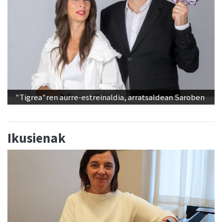
"Tigrea"ren aurre-estreinaldia, arratsaldean Saroben
Ikusienak