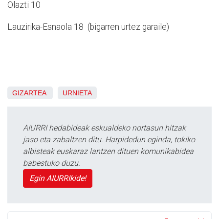
Olazti 10
Lauzirika-Esnaola 18 (bigarren urtez garaile)
GIZARTEA
URNIETA
AIURRI hedabideak eskualdeko nortasun hitzak
jaso eta zabaltzen ditu. Harpidedun eginda, tokiko
albisteak euskaraz lantzen dituen komunikabidea
babestuko duzu.
Egin AIURRIkide!