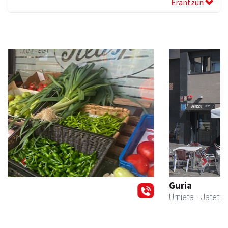
Erantzun
Previous
Next
Guria
Urnieta
- Jatetxeak