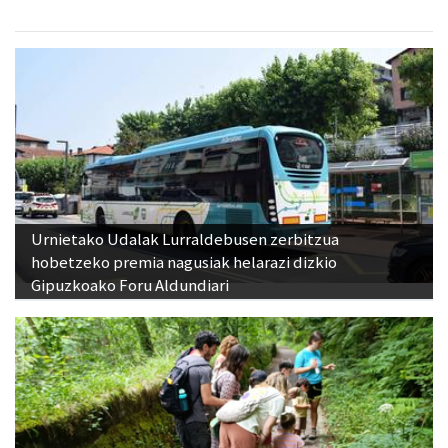
Urnietako Udalak Lurraldebusen zerbitzua
hobetzeko premia nagusiak helarazi dizkio
Gipuzkoako Foru Aldundiari