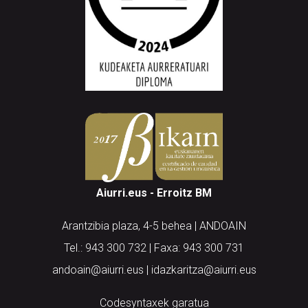
Aiurri.eus - Erroitz BM
Arantzibia plaza, 4-5 behea | ANDOAIN
Tel.: 943 300 732 | Faxa: 943 300 731
andoain@aiurri.eus | idazkaritza@aiurri.eus
Codesyntaxek garatua