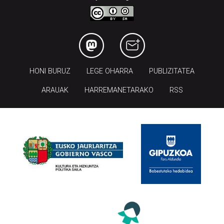
HONI BURUZ
LEGE OHARRA
PUBLIZITATEA
ARAUAK
HARREMANETARAKO
RSS