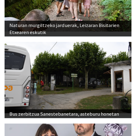
Naturan murgiltzeko jarduerak, Leizaran Bisitarien
Etxearen eskutik
Bus zerbitzua Sanestebanetara, asteburu honetan