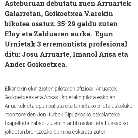
Asteburuan debutatu zuen Arruartek
Galarretan, Goikoetxea V.arekin
bikotea osatuz. 35-29 galdu zuten
Eloy eta Zalduaren aurka. Egun
Urnietak 3 erremontista profesional
ditu: Josu Arruarte, Imanol Ansa eta
Ander Goikoetxea.
Elkarrekin ekin zioten pilotaren afizioari Arruartek,
Goikoetxeak eta Ansak Urnietako pilota eskolan.
Arruartek eta egun palista eta Urnietako pilota eskolako
monitore den Jon Iturbek Gipuzkoako eskolarteko
txapelketa irabazi zuten infantil mailan, eta Euskadiko
jokoetan brontzezko domina eskuratu zuten.