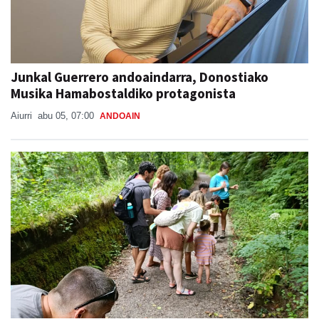
Junkal Guerrero andoaindarra, Donostiako
Musika Hamabostaldiko protagonista
Aiurri
abu 05, 07:00
ANDOAIN