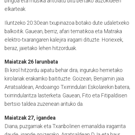
bingoa eta musika antolatu ditu bertako auzokideen
elkarteak.
Iluntzeko 20:30ean txupinazoa botako dute udaletxeko
balkoitik. Gauean, berriz, afari tematikoa eta Matraka
elektro-txarangaren kalejira iragarri dituzte. Horiexek,
beraz, jaietako lehen hitzorduak.
Maiatzak 26 larunbata
Bi kirol hitzordu aipatu behar dira, inguruko herrietako
kirolariak erakarriko baitituzte. Goizean, Benjamin jaia.
Arratsaldean, Andoaingo Txirrindulari Eskolarekin batera,
txirrindularitza lasterketa. Gauean, Fito eta Fitipaldisen
bertsio taldea zuzenean arituko da.
Maiatzak 27, igandea
Diana, puzgarriak eta Txanbolinen emanaldia iragarrita
daude, igande goizerako. Arratsaldean DJa eta haur