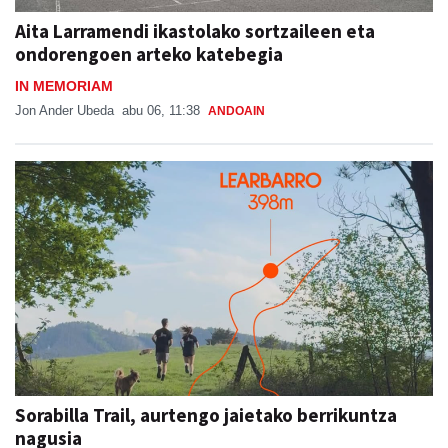
Aita Larramendi ikastolako sortzaileen eta
ondorengoen arteko katebegia
IN MEMORIAM
Jon Ander Ubeda
abu 06, 11:38
ANDOAIN
Sorabilla Trail, aurtengo jaietako berrikuntza
nagusia