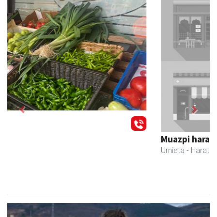
Previous
Next
Muazpi harategia
Urnieta
- Harategiak