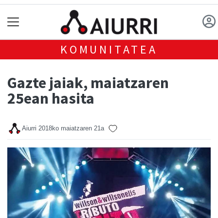
KOMUNITATEA
Gazte jaiak, maiatzaren
25ean hasita
Aiurri
2018ko maiatzaren 21a