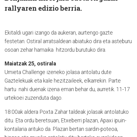
rallyaren edizio berria.
Ekitaldi ugari izango da aukeran, aurtengo gazte
festetan. Ostiral arratsaldean abiatuko dira eta asteburu
osoan zehar hamaika hitzordu burutuko dira.
Maiatzak 25, ostirala
Urnieta Challenge izeneko jolasa antolatu dute
Gaztelekuak eta kale hezitzaileek, elkarrekin. Parte
hartu nahi duenak izena eman behar du, aurretik. 11-17
urtekoei zuzenduta dago.
18:00ak aldera Poxta Zahar taldeak jolasak antolatuko
ditu. Eta ordu beretsuan, Etxeberri plazan, Apaxi ipuin-
kontalaria arituko da. Plazan bertan sardin-poteoa,