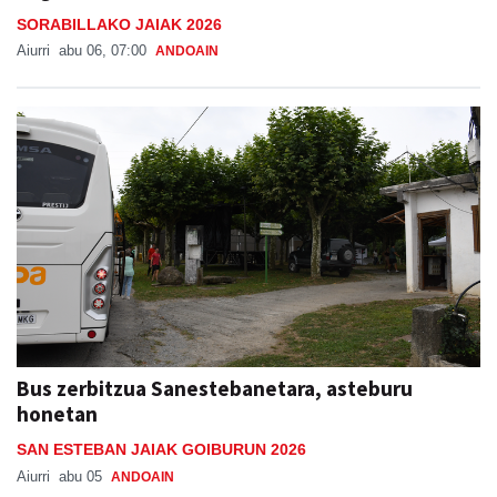
SORABILLAKO JAIAK 2026
Aiurri
abu 06, 07:00
ANDOAIN
Bus zerbitzua Sanestebanetara, asteburu
honetan
SAN ESTEBAN JAIAK GOIBURUN 2026
Aiurri
abu 05
ANDOAIN