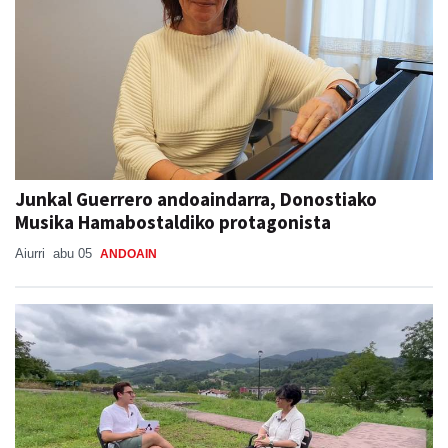
Junkal Guerrero andoaindarra, Donostiako
Musika Hamabostaldiko protagonista
Aiurri
abu 05
ANDOAIN