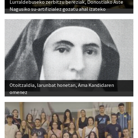
Lurraldebuseko zerbitzu bereziak, Donostiako Aste
Nagusiko su-artifizialez gozatu ahal izateko
Otoitzaldia, larunbat honetan, Ama Kandidaren
omenez