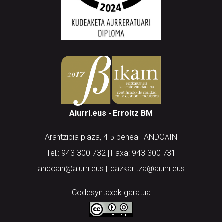
Aiurri.eus - Erroitz BM
Arantzibia plaza, 4-5 behea | ANDOAIN
Tel.: 943 300 732 | Faxa: 943 300 731
andoain@aiurri.eus | idazkaritza@aiurri.eus
Codesyntaxek garatua