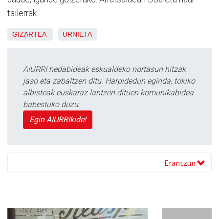
tailerrak.
GIZARTEA
URNIETA
AIURRI hedabideak eskualdeko nortasun hitzak
jaso eta zabaltzen ditu. Harpidedun eginda, tokiko
albisteak euskaraz lantzen dituen komunikabidea
babestuko duzu.
Egin AIURRIkide!
Erantzun