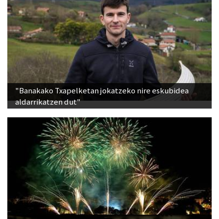
"Banakako Txapelketan jokatzeko nire eskubidea
aldarrikatzen dut"