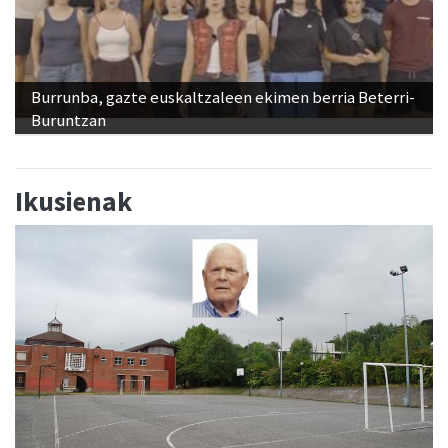
Burrunba, gazte euskaltzaleen ekimen berria Beterri-
Buruntzan
Ikusienak