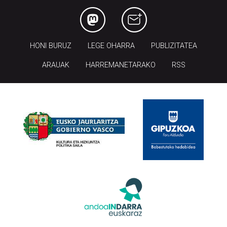
HONI BURUZ
LEGE OHARRA
PUBLIZITATEA
ARAUAK
HARREMANETARAKO
RSS