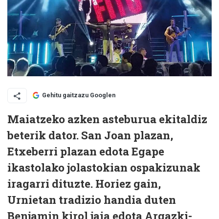
Gehitu gaitzazu Googlen
Maiatzeko azken asteburua ekitaldiz
beterik dator. San Joan plazan,
Etxeberri plazan edota Egape
ikastolako jolastokian ospakizunak
iragarri dituzte. Horiez gain,
Urnietan tradizio handia duten
Benjamin kirol jaia edota Argazki-