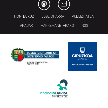
HONI BURUZ
LEGE OHARRA
PUBLIZITATEA
ARAUAK
HARREMANETARAKO
RSS