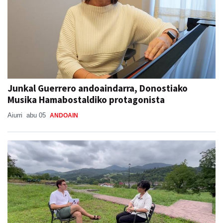
Junkal Guerrero andoaindarra, Donostiako
Musika Hamabostaldiko protagonista
Aiurri
abu 05
ANDOAIN