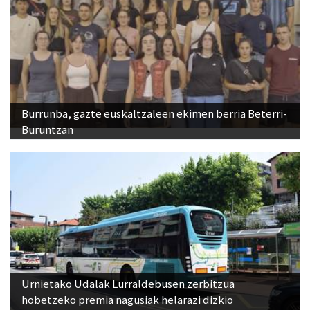
Burrunba, gazte euskaltzaleen ekimen berria Beterri-
Buruntzan
Urnietako Udalak Lurraldebusen zerbitzua
hobetzeko premia nagusiak helarazi dizkio