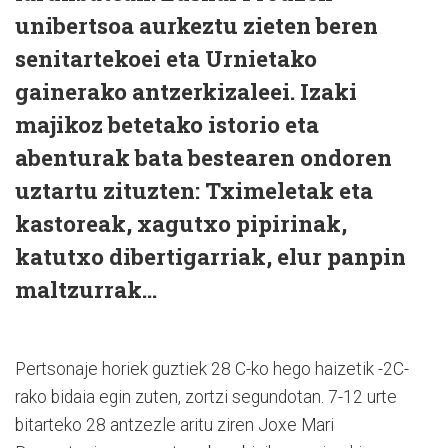
unibertsoa aurkeztu zieten beren
senitartekoei eta Urnietako
gainerako antzerkizaleei. Izaki
majikoz betetako istorio eta
abenturak bata bestearen ondoren
uztartu zituzten: Tximeletak eta
kastoreak, xagutxo pipirinak,
katutxo dibertigarriak, elur panpin
maltzurrak...
Pertsonaje horiek guztiek 28 C-ko hego haizetik -2C-
rako bidaia egin zuten, zortzi segundotan. 7-12 urte
bitarteko 28 antzezle aritu ziren Joxe Mari