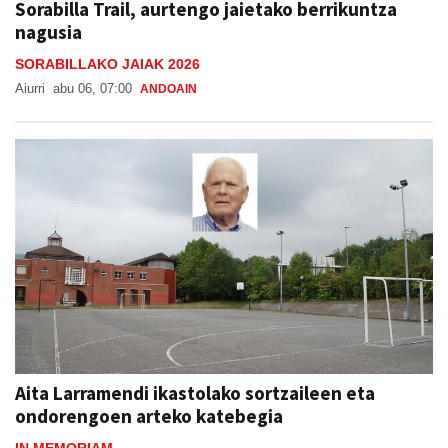
Sorabilla Trail, aurtengo jaietako berrikuntza
nagusia
SORABILLAKO JAIAK 2026
Aiurri
abu 06, 07:00
ANDOAIN
Aita Larramendi ikastolako sortzaileen eta
ondorengoen arteko katebegia