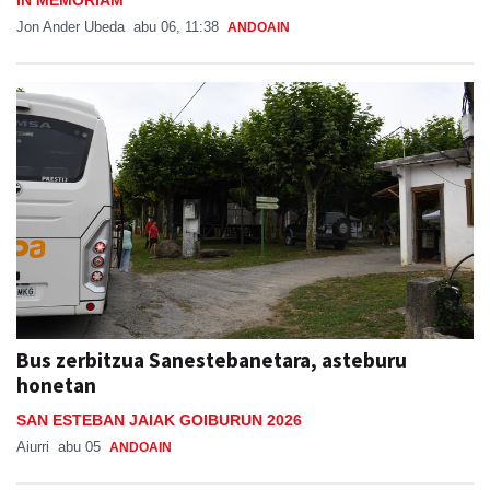
IN MEMORIAM
Jon Ander Ubeda
abu 06, 11:38
ANDOAIN
Bus zerbitzua Sanestebanetara, asteburu
honetan
SAN ESTEBAN JAIAK GOIBURUN 2026
Aiurri
abu 05
ANDOAIN