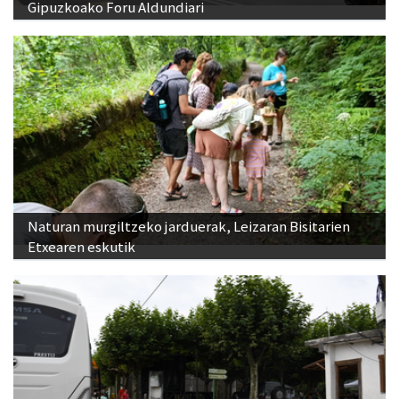
Gipuzkoako Foru Aldundiari
Naturan murgiltzeko jarduerak, Leizaran Bisitarien
Etxearen eskutik