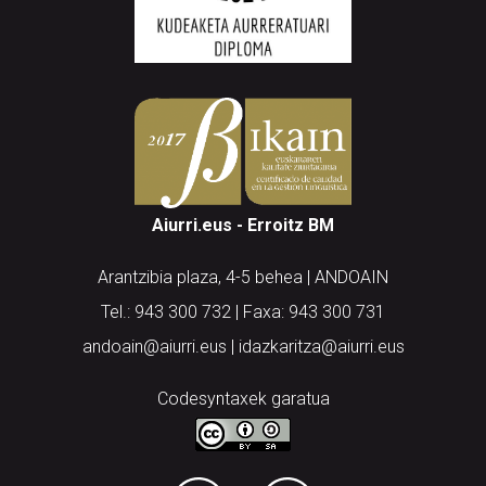
Aiurri.eus - Erroitz BM
Arantzibia plaza, 4-5 behea | ANDOAIN
Tel.: 943 300 732 | Faxa: 943 300 731
andoain@aiurri.eus | idazkaritza@aiurri.eus
Codesyntaxek garatua