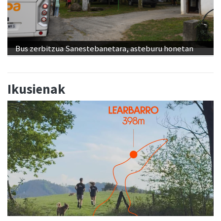
Bus zerbitzua Sanestebanetara, asteburu honetan
Ikusienak