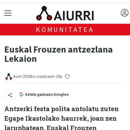
KOMUNITATEA
Euskal Frouzen antzezlana
Lekaion
Aiurri
2018ko maiatzaren 18a
Gehitu gaitzazu Googlen
Antzerki festa polita antolatu zuten
Egape Ikastolako haurrek, joan zen
larunbatean. Euskal Frouzen