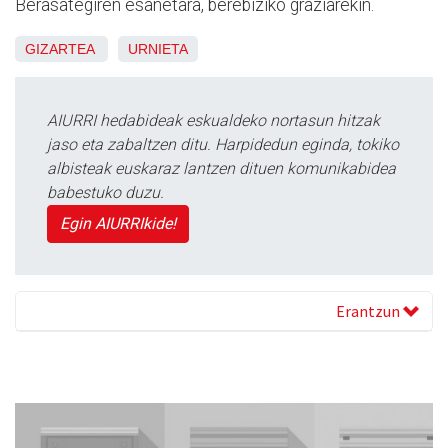
Berasategiren esanetara, berebiziko graziarekin.
GIZARTEA
URNIETA
AIURRI hedabideak eskualdeko nortasun hitzak
jaso eta zabaltzen ditu. Harpidedun eginda, tokiko
albisteak euskaraz lantzen dituen komunikabidea
babestuko duzu.
Egin AIURRIkide!
Erantzun