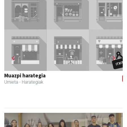
Previous
Next
Muazpi harategia
Urnieta
- Harategiak