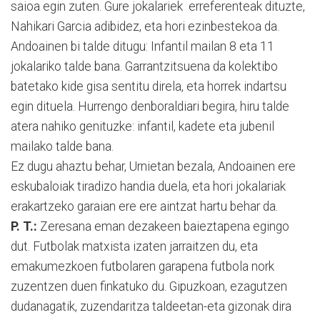
saioa egin zuten. Gure jokalariek erreferenteak dituzte,
Nahikari Garcia adibidez, eta hori ezinbestekoa da.
Andoainen bi talde ditugu: Infantil mailan 8 eta 11
jokalariko talde bana. Garrantzitsuena da kolektibo
batetako kide gisa sentitu direla, eta horrek indartsu
egin dituela. Hurrengo denboraldiari begira, hiru talde
atera nahiko genituzke: infantil, kadete eta jubenil
mailako talde bana.
Ez dugu ahaztu behar, Urnietan bezala, Andoainen ere
eskubaloiak tiradizo handia duela, eta hori jokalariak
erakartzeko garaian ere ere aintzat hartu behar da.
P. T.:
Zeresana eman dezakeen baieztapena egingo
dut. Futbolak matxista izaten jarraitzen du, eta
emakumezkoen futbolaren garapena futbola nork
zuzentzen duen finkatuko du. Gipuzkoan, ezagutzen
dudanagatik, zuzendaritza taldeetan-eta gizonak dira