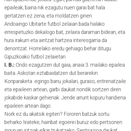
epaileak, baina nik ezagutu nuen garai bat hala
gertatzen ez zena, eta moldatzen ginen.
Andoaingo Ubitarte futbol zelaian bada halako
errespetuzko dekalogo bat, zelaira daraman bidean, eta
hura irakurri eta aintzat hartzea interesgarria da
denontzat. Horrelako eredu gehiago behar ditugu
Gipuzkoako futbol zelaietan.
I. B.:
Ondo ezagutzen dut gaia, anaia 3. mailako epailea
baita. Askotan eztabaidatzen dut berarekin.
Konparaketa egingo banu jokalari, guraso, entrenatzaile
eta epaileen artean, garbi daukat nondik sortzen diren
jokabide kaskar gehienak. Jende arrunt kopuru handiena
epaileen artean dago.
Nork ez du akatsik egiten? Fororen batzuk sortu
beharko lirateke, hainbat egoerei buruz edo pertsonen
inguruan iritziak elkar trukatzeko. Sentsazioa daukat