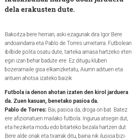
dela erakusten dute.
Bakoitza bere herrian, aski ezagunak dira Igor Bere
andoaindarra eta Pablo de Torres urnietarra. Futbolean
ibilbide polita osatu dute, tarteka arnasa hartzeko irten
egin izan behar badute ere. Ez ditugu kluben
bozeramaile gisa elkarrizketatu, Aiurrin adituen eta
arituen ahotsa izateko baizik.
Futbola ia denon ahotan izaten den kirol jarduera
da. Zuen kasuan, benetako pasioa da.
Pablo de Torres:
Bai, pasioa da, droga on bat. Batez
ere afizionatuen mailako futbola. Ingurua atsegin dut,
eta heziketa modu edo bitarteko bezala hartzen dut.
Bere alde onak eta txarrak ditu, baina nik ilusioa bizi-