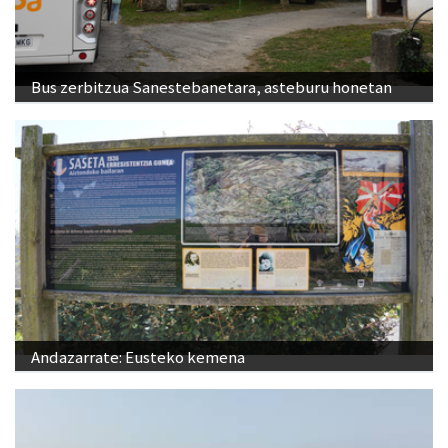
Bus zerbitzua Sanestebanetara, asteburu honetan
Andazarrate: Eusteko kemena