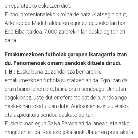
erreparatzeko eskatzen diet.
Futbol profesionaleko kirol talde batzuk atsegin ditut,
Atletico de Madril taldearen egunez eguneko lan hori.
Edo Eibar taldea, 7.000 zalerekin lan puska egiten ari
baita.
Emakumezkoen futbolak garapen ikaragarria izan
du. Fenomenoak oinarri sendoak dituela dirudi.
I. B.:
Euskalduna, zuzendaritza berriarekin,
emakumezkoen futbola sustatzen ari da. Egin izan da
orain baino lehen ere, baina orain sendoago. Urnietari
dagokionez, uste dut erreferente bat dela. Andoaingo
neskek han jokatu izan dute, Andoainen ezin zutelako,
eta azpiegitura sendoa daukate bertan.
Euskaldunan egun Salva Parada ari da lanean, eta asko
mugitzen ari da. Realeko jokalariek Ubitarten prestaketa