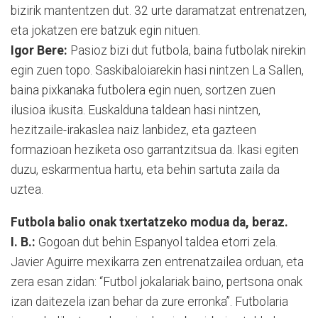
bizirik mantentzen dut. 32 urte daramatzat entrenatzen,
eta jokatzen ere batzuk egin nituen.
Igor Bere:
Pasioz bizi dut futbola, baina futbolak nirekin
egin zuen topo. Saskibaloiarekin hasi nintzen La Sallen,
baina pixkanaka futbolera egin nuen, sortzen zuen
ilusioa ikusita. Euskalduna taldean hasi nintzen,
hezitzaile-irakaslea naiz lanbidez, eta gazteen
formazioan heziketa oso garrantzitsua da. Ikasi egiten
duzu, eskarmentua hartu, eta behin sartuta zaila da
uztea.
Futbola balio onak txertatzeko modua da, beraz.
I. B.:
Gogoan dut behin Espanyol taldea etorri zela.
Javier Aguirre mexikarra zen entrenatzailea orduan, eta
zera esan zidan: “Futbol jokalariak baino, pertsona onak
izan daitezela izan behar da zure erronka”. Futbolaria