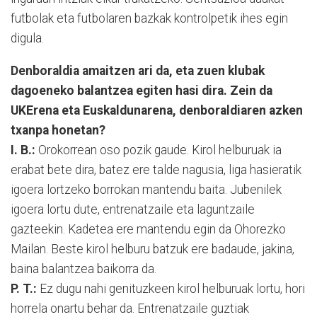
futbolak eta futbolaren bazkak kontrolpetik ihes egin
digula.
Denboraldia amaitzen ari da, eta zuen klubak
dagoeneko balantzea egiten hasi dira. Zein da
UKErena eta Euskaldunarena, denboraldiaren azken
txanpa honetan?
I. B.:
Orokorrean oso pozik gaude. Kirol helburuak ia
erabat bete dira, batez ere talde nagusia, liga hasieratik
igoera lortzeko borrokan mantendu baita. Jubenilek
igoera lortu dute, entrenatzaile eta laguntzaile
gazteekin. Kadetea ere mantendu egin da Ohorezko
Mailan. Beste kirol helburu batzuk ere badaude, jakina,
baina balantzea baikorra da.
P. T.:
Ez dugu nahi genituzkeen kirol helburuak lortu, hori
horrela onartu behar da. Entrenatzaile guztiak