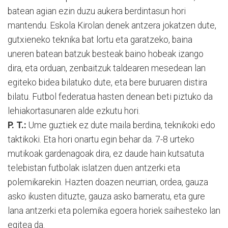
batean agian ezin duzu aukera berdintasun hori
mantendu. Eskola Kirolan denek antzera jokatzen dute,
gutxieneko teknika bat lortu eta garatzeko, baina
uneren batean batzuk besteak baino hobeak izango
dira, eta orduan, zenbaitzuk taldearen mesedean lan
egiteko bidea bilatuko dute, eta bere buruaren distira
bilatu. Futbol federatua hasten denean beti piztuko da
lehiakortasunaren alde ezkutu hori.
P. T.:
Ume guztiek ez dute maila berdina, teknikoki edo
taktikoki. Eta hori onartu egin behar da. 7-8 urteko
mutikoak gardenagoak dira, ez daude hain kutsatuta
telebistan futbolak islatzen duen antzerki eta
polemikarekin. Hazten doazen neurrian, ordea, gauza
asko ikusten dituzte, gauza asko barneratu, eta gure
lana antzerki eta polemika egoera horiek saihesteko lan
egitea da.