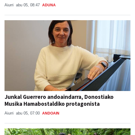
Aiurri
abu 05, 08:47
ADUNA
Junkal Guerrero andoaindarra, Donostiako
Musika Hamabostaldiko protagonista
Aiurri
abu 05, 07:00
ANDOAIN