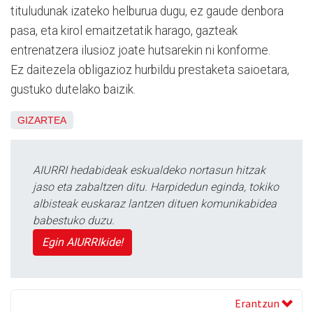
tituludunak izateko helburua dugu, ez gaude denbora
pasa, eta kirol emaitzetatik harago, gazteak
entrenatzera ilusioz joate hutsarekin ni konforme.
Ez daitezela obligazioz hurbildu prestaketa saioetara,
gustuko dutelako baizik.
GIZARTEA
AIURRI hedabideak eskualdeko nortasun hitzak
jaso eta zabaltzen ditu. Harpidedun eginda, tokiko
albisteak euskaraz lantzen dituen komunikabidea
babestuko duzu.
Egin AIURRIkide!
Erantzun