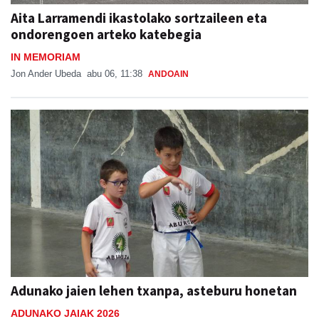
Aita Larramendi ikastolako sortzaileen eta
ondorengoen arteko katebegia
IN MEMORIAM
Jon Ander Ubeda
abu 06, 11:38
ANDOAIN
Adunako jaien lehen txanpa, asteburu honetan
ADUNAKO JAIAK 2026