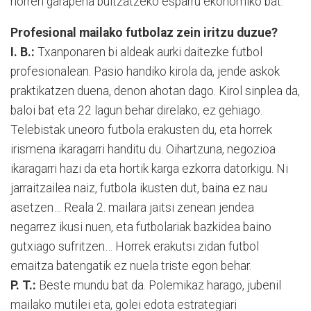
horren garapena bultzatzeko esparru ekonomiko bat.
Profesional mailako futbolaz zein iritzu duzue?
I. B.:
Txanponaren bi aldeak aurki daitezke futbol
profesionalean. Pasio handiko kirola da, jende askok
praktikatzen duena, denon ahotan dago. Kirol sinplea da,
baloi bat eta 22 lagun behar direlako, ez gehiago.
Telebistak uneoro futbola erakusten du, eta horrek
irismena ikaragarri handitu du. Oihartzuna, negozioa
ikaragarri hazi da eta hortik karga ezkorra datorkigu. Ni
jarraitzailea naiz, futbola ikusten dut, baina ez nau
asetzen… Reala 2. mailara jaitsi zenean jendea
negarrez ikusi nuen, eta futbolariak bazkidea baino
gutxiago sufritzen… Horrek erakutsi zidan futbol
emaitza batengatik ez nuela triste egon behar.
P. T.:
Beste mundu bat da. Polemikaz harago, jubenil
mailako mutilei eta, golei edota estrategiari