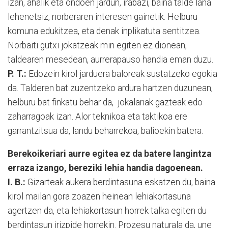
izan, ahalik eta ondoen jardun, irabazi, baina talde lana
lehenetsiz, norberaren interesen gainetik. Helburu
komuna edukitzea, eta denak inplikatuta sentitzea.
Norbaiti gutxi jokatzeak min egiten ez dionean,
taldearen mesedean, aurrerapauso handia eman duzu.
P. T.:
Edozein kirol jarduera baloreak sustatzeko egokia
da. Talderen bat zuzentzeko ardura hartzen duzunean,
helburu bat finkatu behar da, jokalariak gazteak edo
zaharragoak izan. Alor teknikoa eta taktikoa ere
garrantzitsua da, landu beharrekoa, balioekin batera.
Berekoikeriari aurre egitea ez da batere langintza
erraza izango, bereziki lehia handia dagoenean.
I. B.:
Gizarteak aukera berdintasuna eskatzen du, baina
kirol mailan gora zoazen heinean lehiakortasuna
agertzen da, eta lehiakortasun horrek talka egiten du
berdintasun irizpide horrekin. Prozesu naturala da, une