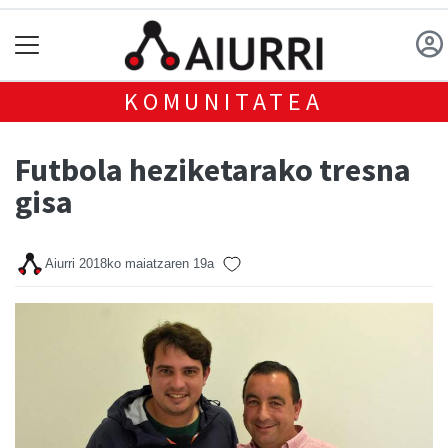
KOMUNITATEA
Futbola heziketarako tresna
gisa
Aiurri
2018ko maiatzaren 19a