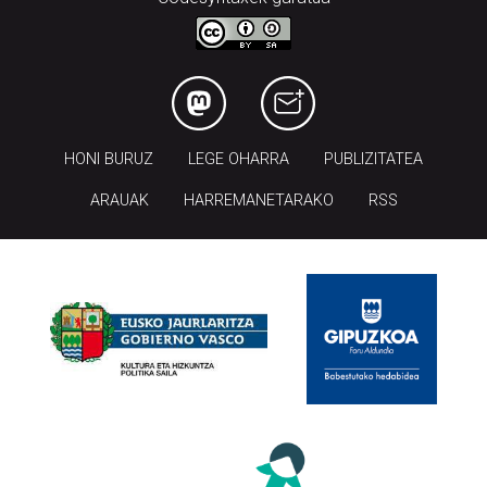
HONI BURUZ
LEGE OHARRA
PUBLIZITATEA
ARAUAK
HARREMANETARAKO
RSS