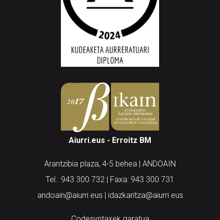
Aiurri.eus - Erroitz BM
Arantzibia plaza, 4-5 behea | ANDOAIN
Tel.: 943 300 732 | Faxa: 943 300 731
andoain@aiurri.eus | idazkaritza@aiurri.eus
Codesyntaxek garatua