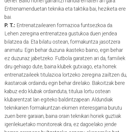
denei. Balio horiei garrantzi handia ematen ari gara.
Entrenamenduetan teknika eta taktika bai, heziketa ere
bai.
P. T.:
Entrenatzailearen formazioa funtsezkoa da.
Lehen zeregina entrenatzea gustukoa duen jendea
bilatzea da. Eta bilatu ostean, formakuntza jasotzera
animatu. Egin behar duzuna ikasteko baino, egin behar
ez duzunaz jabetzeko. Futbola garatzen ari da, familiek
diru gehiago dute, baina klubek gutxiago, eta horrek
entrenatzaileek titulazioa lortzeko zeregina zailtzen du,
ikastaroak ordaindu egin behar direlako. Bakoitzak bere
kabuz edo klubak ordainduta, titulua lortu ostean
klubarentzat lan egiteko baldintzapean. Aldundiak
teknikarien formakuntzan ekimen interesgarria burutu
zuen bere garaian, baina orain teknikari horiek guztiak
igerilekuetako monitoreak dira, ez dagoelako jende