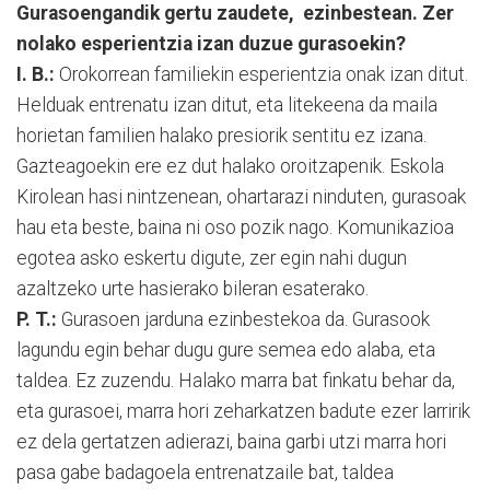
Gurasoengandik gertu zaudete, ezinbestean. Zer
nolako esperientzia izan duzue gurasoekin?
I. B.:
Orokorrean familiekin esperientzia onak izan ditut.
Helduak entrenatu izan ditut, eta litekeena da maila
horietan familien halako presiorik sentitu ez izana.
Gazteagoekin ere ez dut halako oroitzapenik. Eskola
Kirolean hasi nintzenean, ohartarazi ninduten, gurasoak
hau eta beste, baina ni oso pozik nago. Komunikazioa
egotea asko eskertu digute, zer egin nahi dugun
azaltzeko urte hasierako bileran esaterako.
P. T.:
Gurasoen jarduna ezinbestekoa da. Gurasook
lagundu egin behar dugu gure semea edo alaba, eta
taldea. Ez zuzendu. Halako marra bat finkatu behar da,
eta gurasoei, marra hori zeharkatzen badute ezer larririk
ez dela gertatzen adierazi, baina garbi utzi marra hori
pasa gabe badagoela entrenatzaile bat, taldea