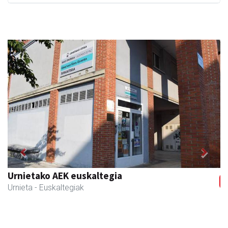
Previous
Next
Urnietako AEK euskaltegia
Urnieta
- Euskaltegiak