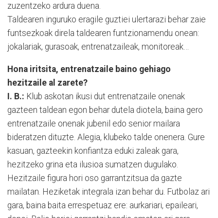
zuzentzeko ardura duena.
Taldearen inguruko eragile guztiei ulertarazi behar zaie
funtsezkoak direla taldearen funtzionamendu onean:
jokalariak, gurasoak, entrenatzaileak, monitoreak…
Hona iritsita, entrenatzaile baino gehiago
hezitzaile al zarete?
I. B.:
Klub askotan ikusi dut entrenatzaile onenak
gazteen taldean egon behar dutela diotela, baina gero
entrenatzaile onenak jubenil edo senior mailara
bideratzen dituzte. Alegia, klubeko talde onenera. Gure
kasuan, gazteekin konfiantza eduki zaleak gara,
hezitzeko grina eta ilusioa sumatzen dugulako.
Hezitzaile figura hori oso garrantzitsua da gazte
mailatan. Heziketak integrala izan behar du. Futbolaz ari
gara, baina baita errespetuaz ere: aurkariari, epaileari,