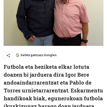
Gehitu gaitzazu Googlen
Futbola eta heziketa elkar lotuta
doazen bi jarduera dira Igor Bere
andoaindarrarentzat eta Pablo de
Torres urnietarrarentzat. Eskarmentu
handikoak biak, egunerokoan futbola
ikuskizunaz harago doan jarduera