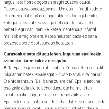
nagusi, eta horrek egoeran eragin zuzena dauka.
Pausoz pauso bagoaz, baina… Urnietan infantil, kadete
eta erregional mailan ditugu taldeak. Joera jubenilen
kategoria ezabatzea izango dela dirudi. Lana behe-
behetik egin nahi genuke, katea mantenduz infantil
mailatik erregionalera. Katea hausten bada ez baita
prozesua bere osotasunean betetzen.
Gurasoak aipatu ditugu lehen. Inguruan epaileekin
izandako ika-mikak ez dira gutxi.
P. T.:
Epailea jokoaren atal bat da. Zenbaitetan esan dit
jokalariren batek, epaileagatik: “Oso txarrak dira, baina!”.
Eta nik erantzun: “Bai, baina zu ere bai”. Epaile jarduna
oso zaila dela ulertu behar dugu, eta harmailetan
jakintsu asko dago, ustezko entrenatzaile asko.
Epaileek ere laguntza onartu behar dute, ez urrundu, edo
harropuzkeriaz jokatu. Egun, partida guztietan daude