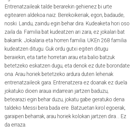
Entrenatzaileak talde berarekin gehienez bi urte
egitearen aldekoa naiz. Berekoikeriak, egon, badaude,
noski. Landu, zaindu egin behar dira. Kudeaketa hori oso
zaila da. Familia bat kudeatzen ari zara, ez jokalari bat
bakarrik. Jokalaria eta horren familia. UKEn 268 familia
kudeatzen ditugu. Guk ordu gutxi egiten ditugu
beraiekin, eta tarte horretan arau eta balio batzuk
betetzeko eskatzen dugu, eta denok ez dute borondate
ona. Arau horiek betetzeko ardura duten lehenak
entrenatzaileok gara. Entrenatzera ez doanak ez duela
jokatuko dioen araua indarrean jartzen baduzu,
betearazi egin behar duzu, jokatu gabe geratuko dena
taldeko Messi bera bada ere. Batzuetan kirol egoerak,
garaipen beharrak, arau horiek kolokan jartzen dira… Ez
da erraza.