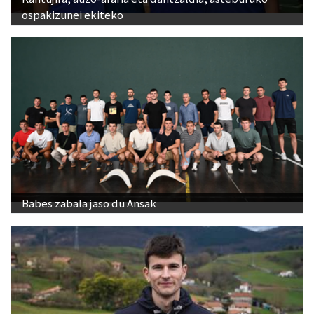
ospakizunei ekiteko
Babes zabala jaso du Ansak