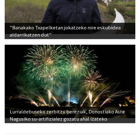
"Banakako Txapelketan jokatzeko nire eskubidea
aldarrikatzen dut"
Lurraldebuseko zerbitzu bereziak, Donostiako Aste
Nagusiko su-artifizialez gozatu ahal izateko