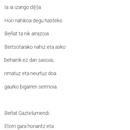
Ia ia izango di(r)a.
Hori nahikoa degu hasteko
Beñat ta nik arrazoia.
Bertsotarako nahiz eta asko
beharrik ez dan sasoia,
rimatuz eta neurtuz doa
gaurko bigarren sermoia.
Beñat Gaztelumendi:
Etorri gara honantz eta