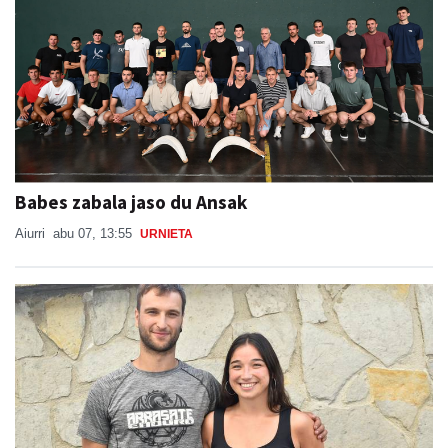
Babes zabala jaso du Ansak
Aiurri
abu 07, 13:55
URNIETA