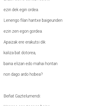
ezin dek egin ordea.
Lenengo filan hantxe baigeunden
ezin zen egon gordea.
Apaizak ere erakutsi dik
kaliza bat dotorea,
baina elizan edo mahai hontan
non dago ardo hobea?
Beñat Gaztelumendi: