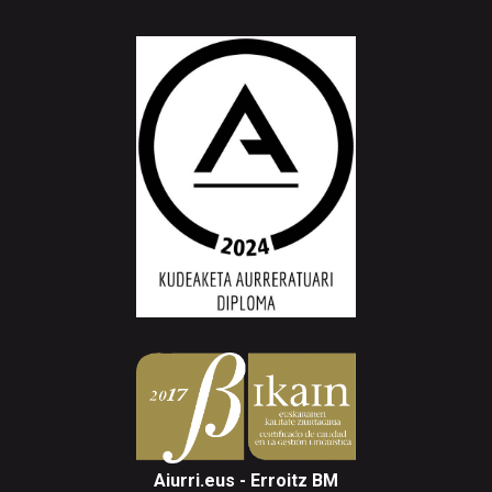
Aiurri.eus - Erroitz BM