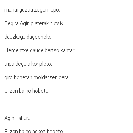
mahai guztia zegon lepo.
Begira Agin platerak hutsik
dauzkagu dagoeneko.
Hementxe gaude bertso kantari
tripa degula konpleto,
giro honetan moldatzen gera
elizan baino hobeto.
Agin Laburu:
Elizan baino askoz hobeto