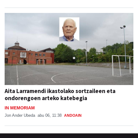
Aita Larramendi ikastolako sortzaileen eta
ondorengoen arteko katebegia
IN MEMORIAM
Jon Ander Ubeda
abu 06, 11:38
ANDOAIN