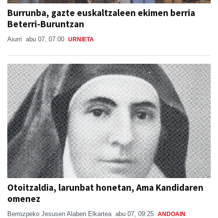
Burrunba, gazte euskaltzaleen ekimen berria
Beterri-Buruntzan
Aiurri
abu 07, 07:00
URNIETA
Otoitzaldia, larunbat honetan, Ama Kandidaren
omenez
Berrozpeko Jesusen Alaben Elkartea
abu 07, 09:25
ANDOAIN