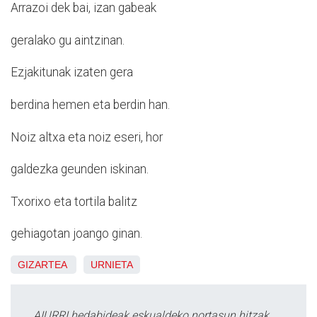
Arrazoi dek bai, izan gabeak
geralako gu aintzinan.
Ezjakitunak izaten gera
berdina hemen eta berdin han.
Noiz altxa eta noiz eseri, hor
galdezka geunden iskinan.
Txorixo eta tortila balitz
gehiagotan joango ginan.
GIZARTEA
URNIETA
AIURRI hedabideak eskualdeko nortasun hitzak