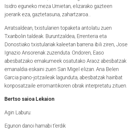
Isidro eguneko meza Urnietan, elizarako gazteen
joerarik eza, gaztetasuna, zahartzaroa...
Arratsaldean, txistularien topaketa antolatu zuen
Txanbolin taldeak. Buruntzaldea, Errenteria eta
Donostiako txistulariak kaleetan barrena ibili ziren, Jose
Ignazio Ansorenak zuzenduta. Ondoren, Easo
abesbatzako emakumeek osatutako Araoz abesbatzak
emanaldia eskaini zuen San Migel elizan. Ana Belen
Garcia piano-jotzaileak lagunduta, abesbatzak hainbat
konposatzaile erromantikoren obrak interpretatu zituen.
Bertso saioa Lekaion
Agin Laburu:
Egunon danoi hamabi t'erdik