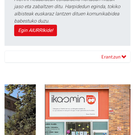
jaso eta zabaltzen ditu. Harpidedun eginda, tokiko
albisteak euskaraz lantzen dituen komunikabidea
babestuko duzu.
Egin AIURRIkide!
Erantzun