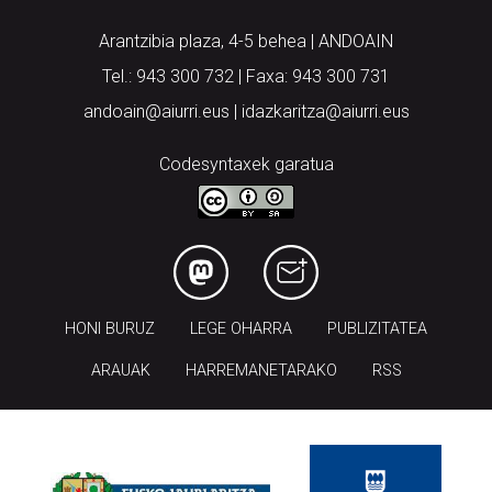
Arantzibia plaza, 4-5 behea | ANDOAIN
Tel.: 943 300 732 | Faxa: 943 300 731
andoain@aiurri.eus | idazkaritza@aiurri.eus
Codesyntaxek garatua
HONI BURUZ
LEGE OHARRA
PUBLIZITATEA
ARAUAK
HARREMANETARAKO
RSS