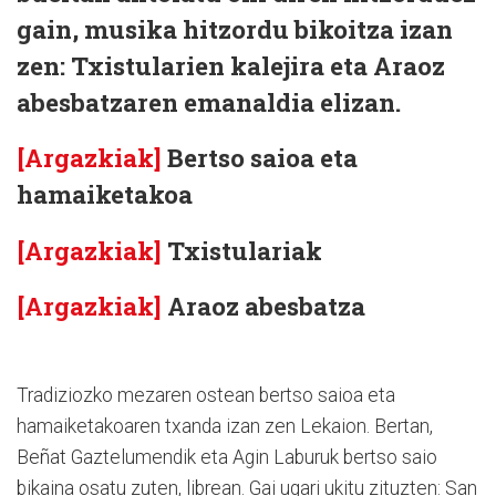
gain, musika hitzordu bikoitza izan
zen: Txistularien kalejira eta Araoz
abesbatzaren emanaldia elizan.
[Argazkiak]
Bertso saioa eta
hamaiketakoa
[Argazkiak]
Txistulariak
[Argazkiak]
Araoz abesbatza
Tradiziozko mezaren ostean bertso saioa eta
hamaiketakoaren txanda izan zen Lekaion. Bertan,
Beñat Gaztelumendik eta Agin Laburuk bertso saio
bikaina osatu zuten, librean. Gai ugari ukitu zituzten: San