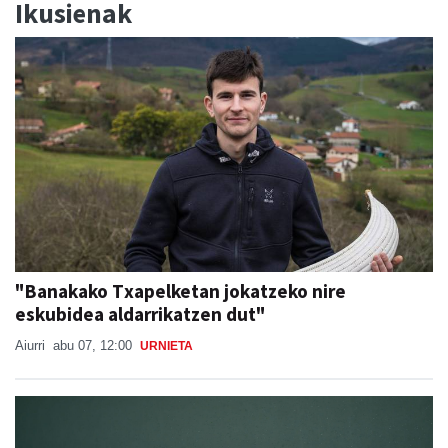
Ikusienak
"Banakako Txapelketan jokatzeko nire
eskubidea aldarrikatzen dut"
Aiurri
abu 07, 12:00
URNIETA