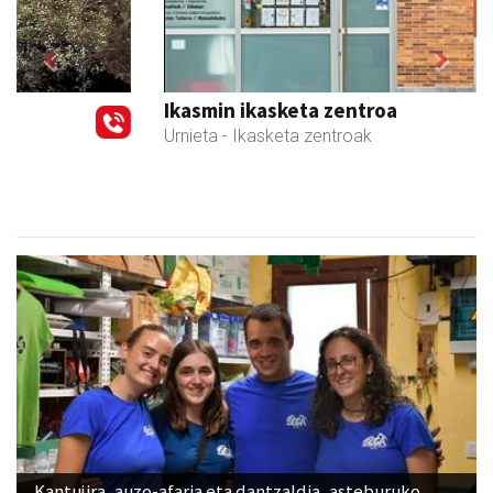
Previous
Next
Ikasmin ikasketa zentroa
Urnieta
- Ikasketa zentroak
Kantujira, auzo-afaria eta dantzaldia, asteburuko