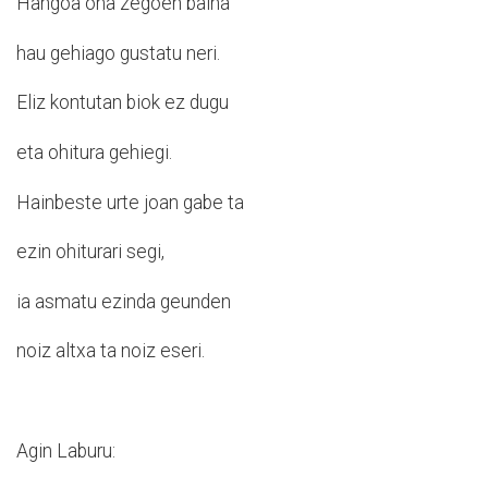
Hangoa ona zegoen baina
hau gehiago gustatu neri.
Eliz kontutan biok ez dugu
eta ohitura gehiegi.
Hainbeste urte joan gabe ta
ezin ohiturari segi,
ia asmatu ezinda geunden
noiz altxa ta noiz eseri.
Agin Laburu: