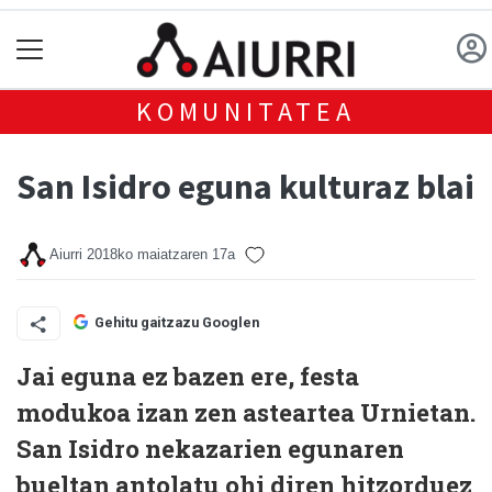
KOMUNITATEA
San Isidro eguna kulturaz blai
Aiurri
2018ko maiatzaren 17a
Gehitu gaitzazu Googlen
Jai eguna ez bazen ere, festa
modukoa izan zen asteartea Urnietan.
San Isidro nekazarien egunaren
bueltan antolatu ohi diren hitzorduez