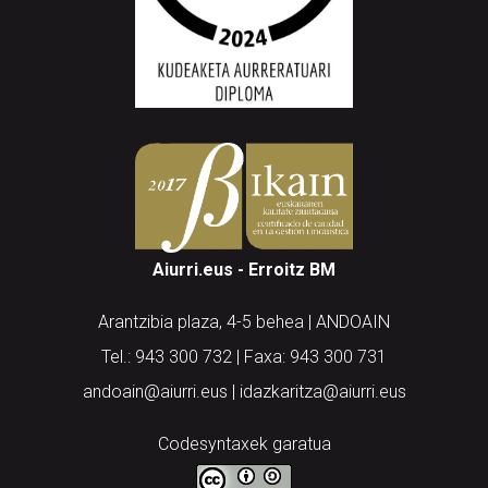
Aiurri.eus - Erroitz BM
Arantzibia plaza, 4-5 behea | ANDOAIN
Tel.: 943 300 732 | Faxa: 943 300 731
andoain@aiurri.eus | idazkaritza@aiurri.eus
Codesyntaxek garatua