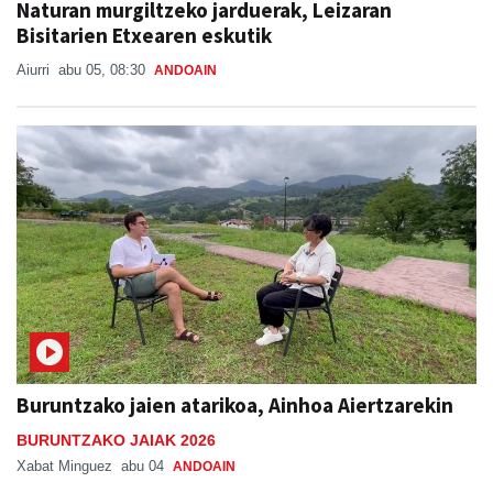
Aiurri
abu 05, 08:30
ANDOAIN
Buruntzako jaien atarikoa, Ainhoa Aiertzarekin
BURUNTZAKO JAIAK 2026
Xabat Minguez
abu 04
ANDOAIN