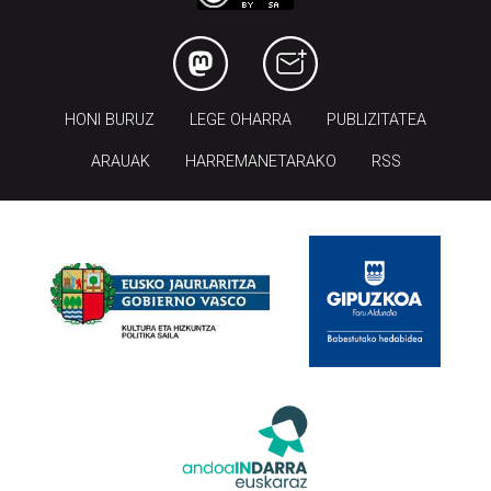
HONI BURUZ
LEGE OHARRA
PUBLIZITATEA
ARAUAK
HARREMANETARAKO
RSS