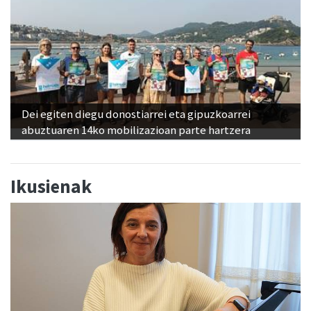
Dei egiten diegu donostiarrei eta gipuzkoarrei
abuztuaren 14ko mobilizazioan parte hartzera
Ikusienak