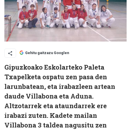
Gehitu gaitzazu Googlen
Gipuzkoako Eskolarteko Paleta
Txapelketa ospatu zen pasa den
larunbatean, eta irabazleen artean
daude Villabona eta Aduna.
Altzotarrek eta ataundarrek ere
irabazi zuten. Kadete mailan
Villabona 3 taldea nagusitu zen