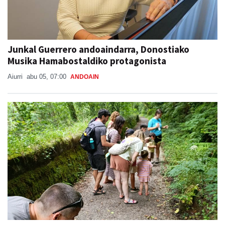
Junkal Guerrero andoaindarra, Donostiako
Musika Hamabostaldiko protagonista
Aiurri
abu 05, 07:00
ANDOAIN
Naturan murgiltzeko jarduerak, Leizaran
Bisitarien Etxearen eskutik