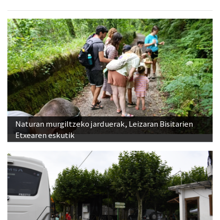
Naturan murgiltzeko jarduerak, Leizaran Bisitarien
Etxearen eskutik