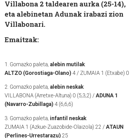
Villabona 2 taldearen aurka (25-14),
eta alebinetan Adunak irabazi zion
Villabonari.
Emaitzak:
1. Gomazko paleta,
alebin mutilak
:
ALTZO (Gorostiaga-Olano)
4 / ZUMAIA 1 (Etxabe) 0
2. Gomazko paleta,
alebin neskak
:
VILLABONA (Arretxe-Altuna) 0 (5,3,2) /
ADUNA 1
(Navarro-Zubillaga)
4 (6,6,6)
3. Gomazko paleta,
infantil neskak
:
ZUMAIA 1 (Azkue-Zuazobide-Olaizola) 22 /
ATAUN
(Perlines-Urrestarazu)
25