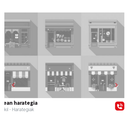
Previous
Next
AMC Mecanocaucho
Asteasu
- Industria hornidurak