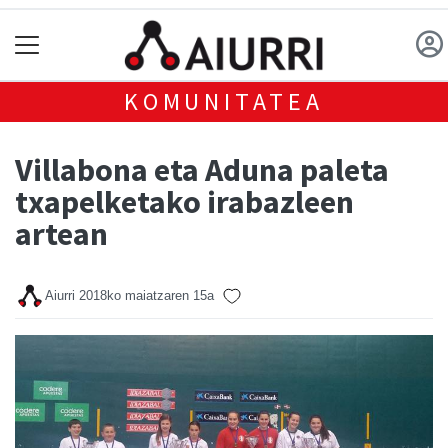
KOMUNITATEA
Villabona eta Aduna paleta
txapelketako irabazleen
artean
Aiurri
2018ko maiatzaren 15a