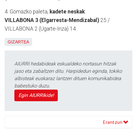
4. Gomazko paleta,
kadete neskak
:
VILLABONA 3 (Elgarresta-Mendizabal)
25 /
VILLABONA 2 (Ugarte-Inza) 14
GIZARTEA
AIURRI hedabideak eskualdeko nortasun hitzak
jaso eta zabaltzen ditu. Harpidedun eginda, tokiko
albisteak euskaraz lantzen dituen komunikabidea
babestuko duzu.
Egin AIURRIkide!
Erantzun