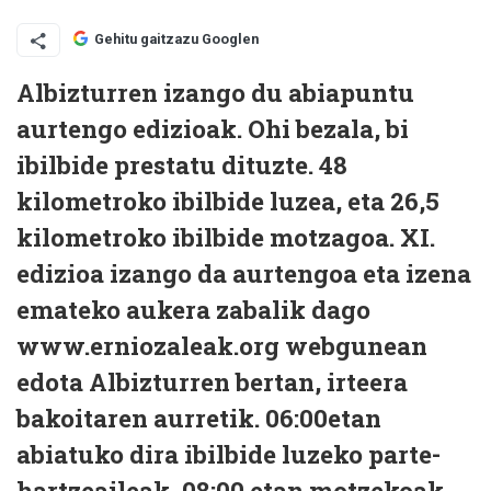
Gehitu gaitzazu Googlen
Albizturren izango du abiapuntu
aurtengo edizioak. Ohi bezala, bi
ibilbide prestatu dituzte. 48
kilometroko ibilbide luzea, eta 26,5
kilometroko ibilbide motzagoa. XI.
edizioa izango da aurtengoa eta izena
emateko aukera zabalik dago
www.erniozaleak.org webgunean
edota Albizturren bertan, irteera
bakoitaren aurretik. 06:00etan
abiatuko dira ibilbide luzeko parte-
hartzeaileak, 08:00 etan motzekoak.