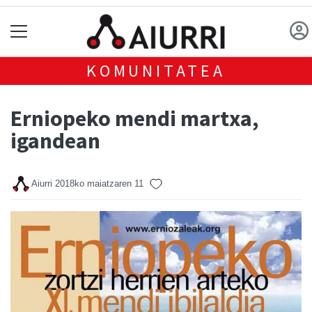
KOMUNITATEA
Erniopeko mendi martxa,
igandean
Aiurri
2018ko maiatzaren 11