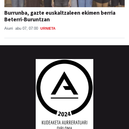
Burrunba, gazte euskaltzaleen ekimen berria
Beterri-Buruntzan
Aiurri
abu 07, 07:00
URNIETA