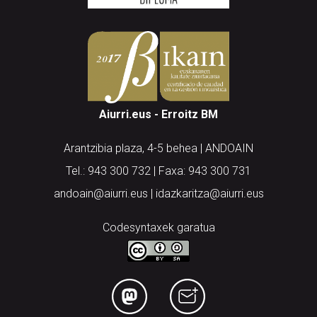
Aiurri.eus - Erroitz BM
Arantzibia plaza, 4-5 behea | ANDOAIN
Tel.: 943 300 732 | Faxa: 943 300 731
andoain@aiurri.eus | idazkaritza@aiurri.eus
Codesyntaxek garatua
HONI BURUZ
LEGE OHARRA
PUBLIZITATEA