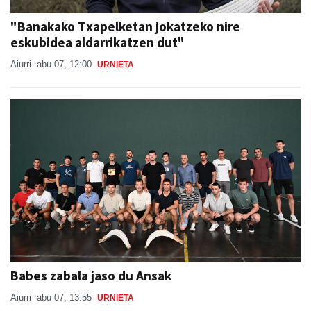
eskubidea aldarrikatzen dut"
Aiurri
abu 07, 12:00
URNIETA
Babes zabala jaso du Ansak
Aiurri
abu 07, 13:55
URNIETA