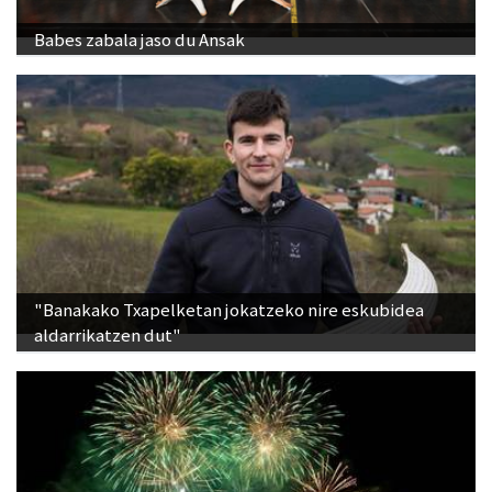
"Banakako Txapelketan jokatzeko nire eskubidea
aldarrikatzen dut"