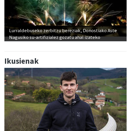
Lurraldebuseko zerbitzu bereziak, Donostiako Aste
Nagusiko su-artifizialez gozatu ahal izateko
Ikusienak
"Banakako Txapelketan jokatzeko nire