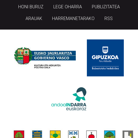
ARAUAK
HARREMANETARAKO
RSS