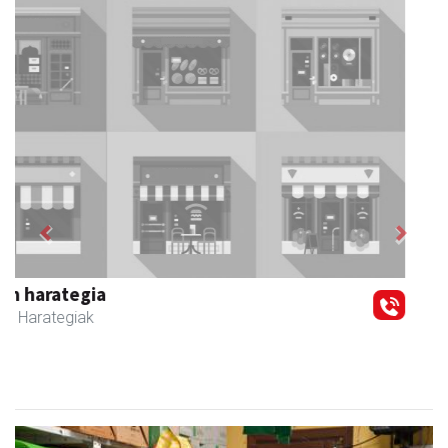
Previous
Next
Keinu euskal jantziak
Andoain
- Arropa-dendak