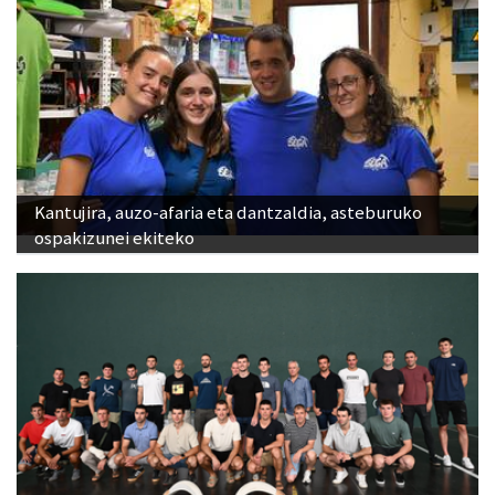
Kantujira, auzo-afaria eta dantzaldia, asteburuko
ospakizunei ekiteko
Babes zabala jaso du Ansak