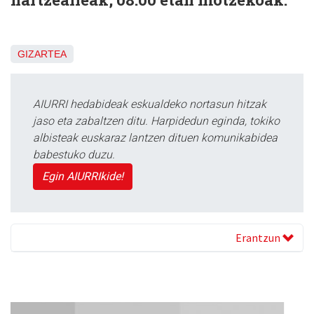
GIZARTEA
AIURRI hedabideak eskualdeko nortasun hitzak
jaso eta zabaltzen ditu. Harpidedun eginda, tokiko
albisteak euskaraz lantzen dituen komunikabidea
babestuko duzu.
Egin AIURRIkide!
Erantzun