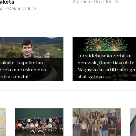
aketa
Asteasu
- Gozotegiak
su
- Mekanizatuak
Lurraldebuseko zerbitzu
nakako Txapelketan
bereziak, Donostiako Aste
atzeko nire eskubidea
Nagusiko su-artifizialez g
rrikatzen dut"
ahal izateko