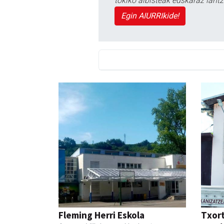
tokiko albisteak euskaraz lan
Egin AIURRIkide!
Fleming Herri Eskola
Txor