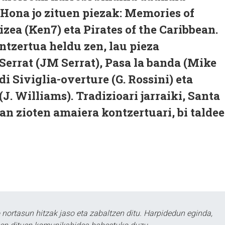
 Hona jo zituen piezak: Memories of
izea (Ken7) eta Pirates of the Caribbean.
tzertua heldu zen, lau pieza
Serrat (JM Serrat), Pasa la banda (Mike
di Siviglia-overture (G. Rossini) eta
J. Williams). Tradizioari jarraiki, Santa
n zioten amaiera kontzertuari, bi talde
ortasun hitzak jaso eta zabaltzen ditu. Harpidedun eginda,