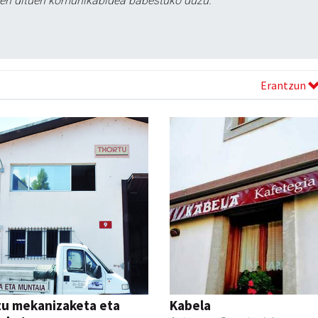
tzen dituen komunikabidea babestuko duzu.
Erantzun
tu mekanizaketa eta
Kabela