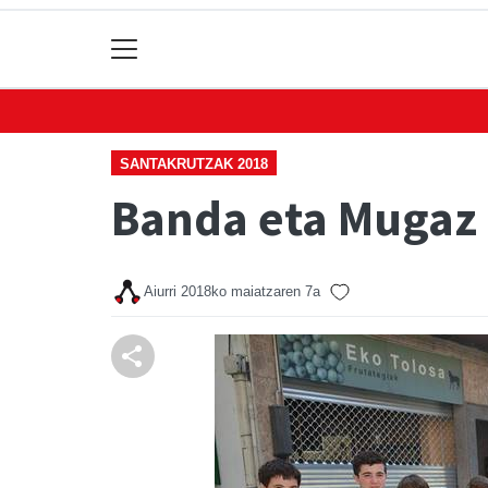
SANTAKRUTZAK 2018
Banda eta Mugaz 
Aiurri
2018ko maiatzaren 7a