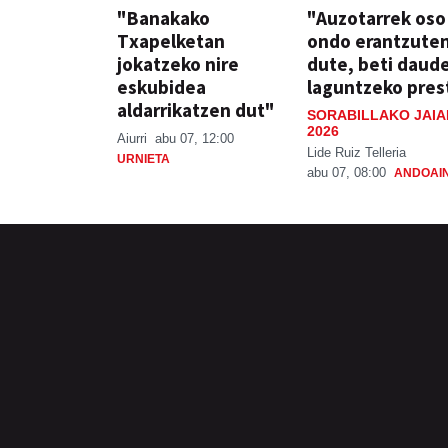
"Banakako
"Auzotarrek oso
Txapelketan
ondo erantzute
jokatzeko nire
dute, beti daud
eskubidea
laguntzeko pres
aldarrikatzen dut"
SORABILLAKO JAIA
2026
Aiurri
abu 07, 12:00
Lide Ruiz Telleria
URNIETA
abu 07, 08:00
ANDOAI