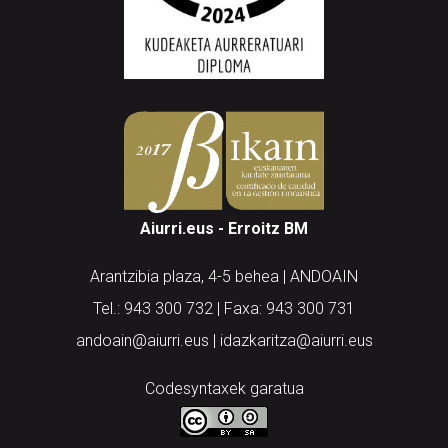
Aiurri.eus - Erroitz BM
Arantzibia plaza, 4-5 behea | ANDOAIN
Tel.: 943 300 732 | Faxa: 943 300 731
andoain@aiurri.eus | idazkaritza@aiurri.eus
Codesyntaxek garatua