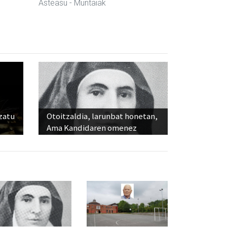
Asteasu
- Muntaiak
ozatu
Otoitzaldia, larunbat honetan,
Ama Kandidaren omenez