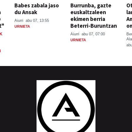
Babes zabala jaso
Burrunba, gazte
Ot
n
du Ansak
euskaltzaleen
la
e
ekimen berria
A
Aiurri
abu 07, 13:55
t"
Beterri-Buruntzan
o
URNIETA
K
Aiurri
abu 07, 07:00
Be
Ala
URNIETA
abu
N