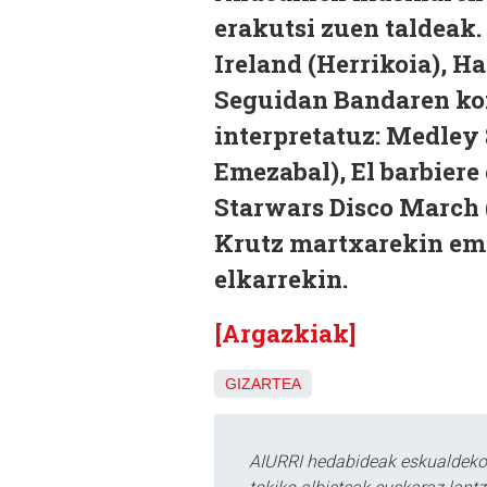
erakutsi zuen taldeak.
Ireland (Herrikoia), Ha
Seguidan Bandaren kon
interpretatuz: Medley 
Emezabal), El barbiere 
Starwars Disco March (
Krutz martxarekin ema
elkarrekin.
[Argazkiak]
GIZARTEA
AIURRI hedabideak eskualdeko n