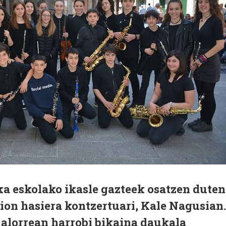
 eskolako ikasle gazteek osatzen duten
on hasiera kontzertuari, Kale Nagusian.
lorrean harrobi bikaina daukala