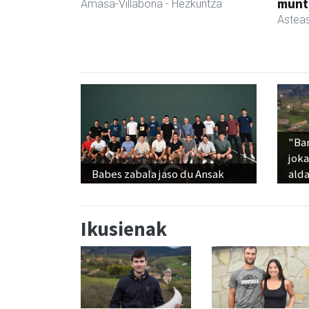
munt
Amasa-Villabona
- Hezkuntza
Astea
"Ba
jok
Babes zabala jaso du Ansak
alda
Ikusienak