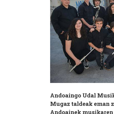
Andoaingo Udal Musika
Mugaz taldeak eman zi
Andoainek musikaren a