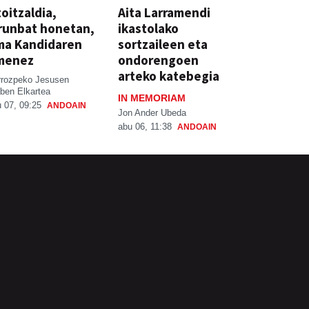
oitzaldia,
Aita Larramendi
runbat honetan,
ikastolako
ma Kandidaren
sortzaileen eta
menez
ondorengoen
arteko katebegia
rrozpeko Jesusen
ben Elkartea
IN MEMORIAM
 07, 09:25
ANDOAIN
Jon Ander Ubeda
abu 06, 11:38
ANDOAIN