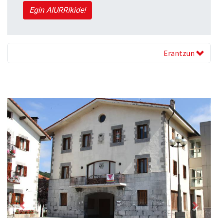
Egin AIURRIkide!
Erantzun
Previous
Next