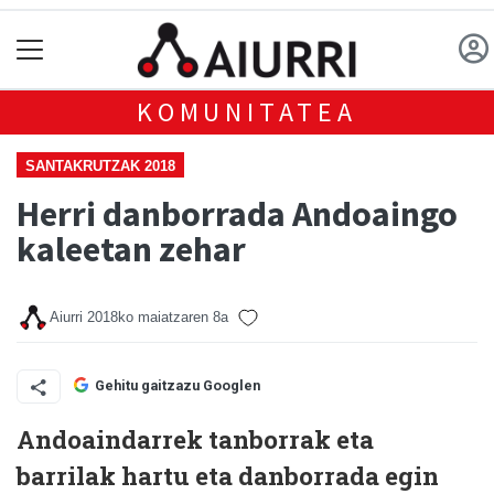
KOMUNITATEA
SANTAKRUTZAK 2018
Herri danborrada Andoaingo
kaleetan zehar
Aiurri
2018ko maiatzaren 8a
Gehitu gaitzazu Googlen
Andoaindarrek tanborrak eta
barrilak hartu eta danborrada egin