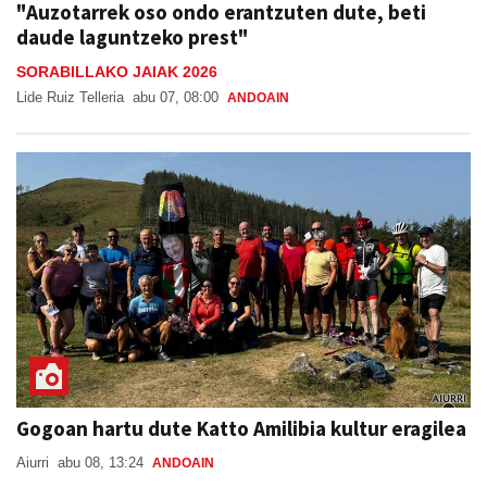
"Auzotarrek oso ondo erantzuten dute, beti
daude laguntzeko prest"
SORABILLAKO JAIAK 2026
Lide Ruiz Telleria
abu 07, 08:00
ANDOAIN
Gogoan hartu dute Katto Amilibia kultur eragilea
Aiurri
abu 08, 13:24
ANDOAIN