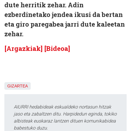
dute herritik zehar. Adin
ezberdinetako jendea ikusi da bertan
eta giro paregabea jarri dute kaleetan
zehar.
[Argazkiak]
[Bideoa]
GIZARTEA
AIURRI hedabideak eskualdeko nortasun hitzak
jaso eta zabaltzen ditu. Harpidedun eginda, tokiko
albisteak euskaraz lantzen dituen komunikabidea
babestuko duzu.