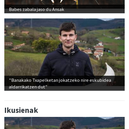
Babes zabala jaso du Ansak
"Banakako Txapelketan jokatzeko nire eskubidea
aldarrikatzen dut"
Ikusienak