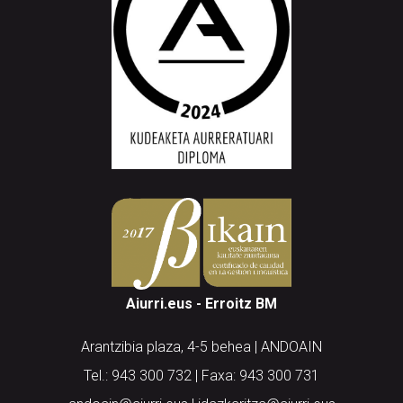
Aiurri.eus - Erroitz BM
Arantzibia plaza, 4-5 behea | ANDOAIN
Tel.: 943 300 732 | Faxa: 943 300 731