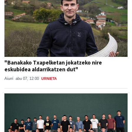
"Banakako Txapelketan jokatzeko nire
eskubidea aldarrikatzen dut"
Aiurri
abu 07, 12:00
URNIETA