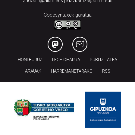
andoain@aiurri.eus | idazkaritza@aiurri.eus
Codesyntaxek garatua
HONI BURUZ
LEGE OHARRA
PUBLIZITATEA
ARAUAK
HARREMANETARAKO
RSS