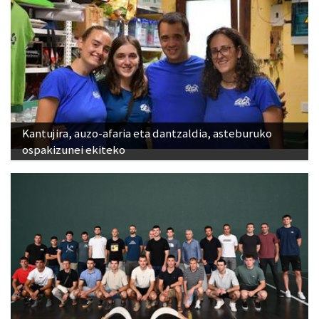
Kantujira, auzo-afaria eta dantzaldia, asteburuko
ospakizunei ekiteko