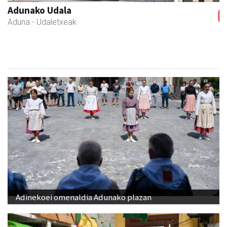
Hiru Jatetxea
Andoain
- Tabernak
Adinekoei omenaldia Adunako plazan