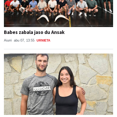
Babes zabala jaso du Ansak
Aiurri
abu 07, 13:55
URNIETA