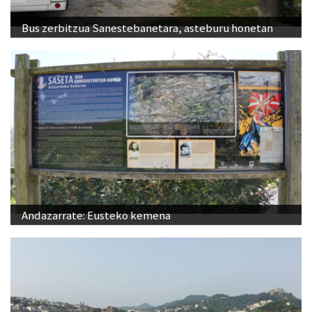
Bus zerbitzua Sanestebanetara, asteburu honetan
Andazarrate: Eusteko kemena