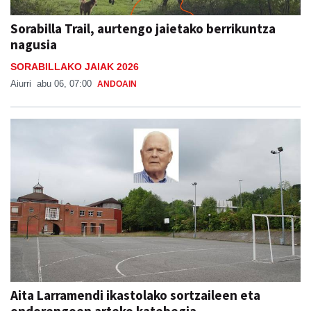
Sorabilla Trail, aurtengo jaietako berrikuntza
nagusia
SORABILLAKO JAIAK 2026
Aiurri
abu 06, 07:00
ANDOAIN
Aita Larramendi ikastolako sortzaileen eta
ondorengoen arteko katebegia