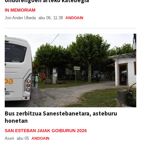
IN MEMORIAM
Jon Ander Ubeda
abu 06, 11:38
ANDOAIN
Bus zerbitzua Sanestebanetara, asteburu
honetan
SAN ESTEBAN JAIAK GOIBURUN 2026
Aiurri
abu 05
ANDOAIN