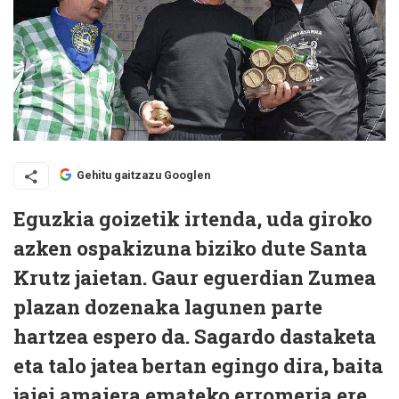
Gehitu gaitzazu Googlen
Eguzkia goizetik irtenda, uda giroko
azken ospakizuna biziko dute Santa
Krutz jaietan. Gaur eguerdian Zumea
plazan dozenaka lagunen parte
hartzea espero da. Sagardo dastaketa
eta talo jatea bertan egingo dira, baita
jaiei amaiera emateko erromeria ere.