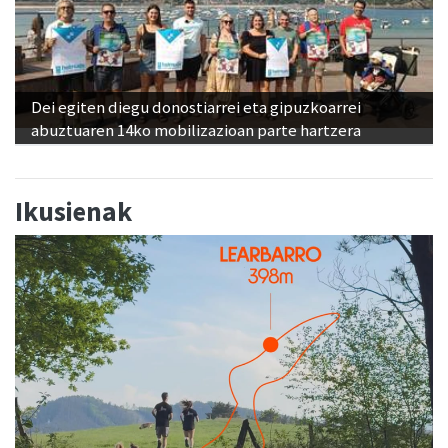
Dei egiten diegu donostiarrei eta gipuzkoarrei
abuztuaren 14ko mobilizazioan parte hartzera
Ikusienak