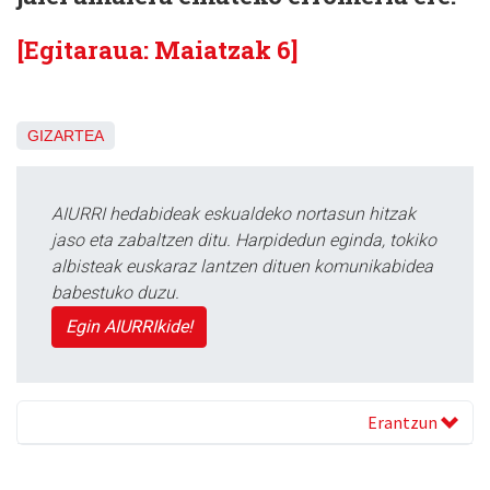
[Egitaraua: Maiatzak 6]
GIZARTEA
AIURRI hedabideak eskualdeko nortasun hitzak
jaso eta zabaltzen ditu. Harpidedun eginda, tokiko
albisteak euskaraz lantzen dituen komunikabidea
babestuko duzu.
Egin AIURRIkide!
Erantzun