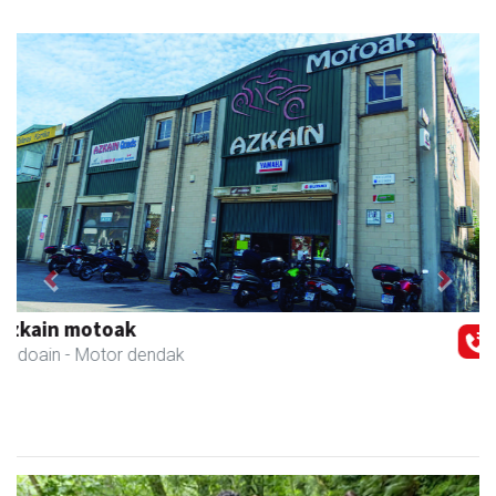
Previous
Next
Salkin
Andoain
- Merkatari elkarteak