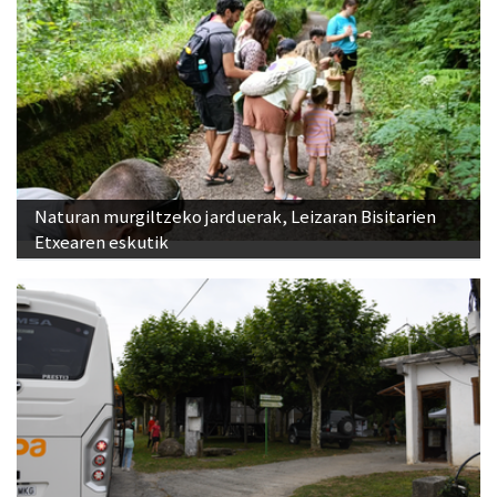
Naturan murgiltzeko jarduerak, Leizaran Bisitarien
Etxearen eskutik