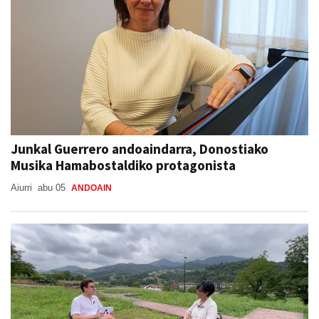
Junkal Guerrero andoaindarra, Donostiako
Musika Hamabostaldiko protagonista
Aiurri
abu 05
ANDOAIN