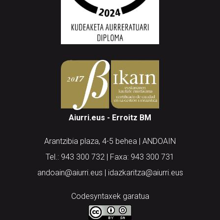
Aiurri.eus - Erroitz BM
Arantzibia plaza, 4-5 behea | ANDOAIN
Tel.: 943 300 732 | Faxa: 943 300 731
andoain@aiurri.eus | idazkaritza@aiurri.eus
Codesyntaxek garatua