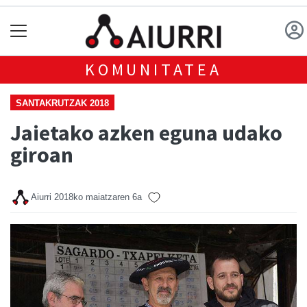
KOMUNITATEA
SANTAKRUTZAK 2018
Jaietako azken eguna udako
giroan
Aiurri
2018ko maiatzaren 6a