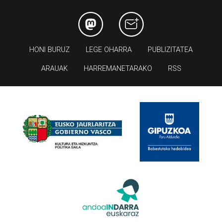
HONI BURUZ
LEGE OHARRA
PUBLIZITATEA
ARAUAK
HARREMANETARAKO
RSS