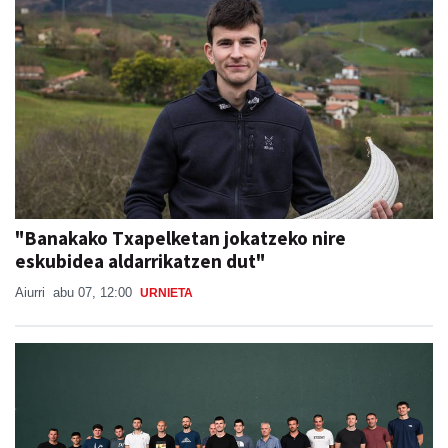
"Banakako Txapelketan jokatzeko nire
eskubidea aldarrikatzen dut"
Aiurri
abu 07, 12:00
URNIETA