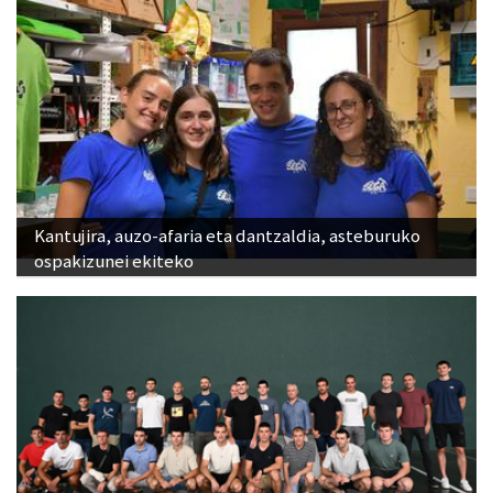
Kantujira, auzo-afaria eta dantzaldia, asteburuko
ospakizunei ekiteko