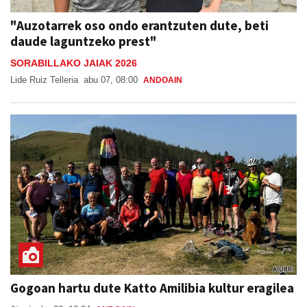
"Auzotarrek oso ondo erantzuten dute, beti
daude laguntzeko prest"
SORABILLAKO JAIAK 2026
Lide Ruiz Telleria
abu 07, 08:00
ANDOAIN
Gogoan hartu dute Katto Amilibia kultur eragilea