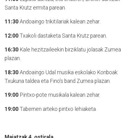
Santa Krutz ermita parean.
11:30
Andoaingo trikitilariak kalean zehar.
12:00
Txakoli dastaketa Santa Krutz parean.
16:30
Kale hezitzaileekin birziklatu jolasak Zumea
plazan.
18:30
Andoaingo Udal musika eskolako Konboak:
Txukuna taldea eta Fino’s band Zumea plazan.
19:00
Pintxo-pote musikala kalean zehar.
19:00
Tabernen arteko pintxo lehiaketa.
Maiatzak 4, ostirala