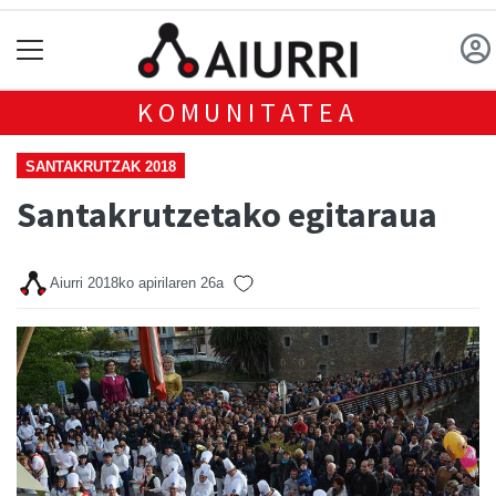
KOMUNITATEA
SANTAKRUTZAK 2018
Santakrutzetako egitaraua
Aiurri
2018ko apirilaren 26a