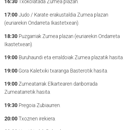
16:30
Txokolatada Zumea plazan.
17:00
Judo / Karate erakustaldia Zumea plazan
(euriarekin Ondarreta Ikastetxean).
18:30
Puzgarriak Zumea plazan (euriarekin Ondarreta
Ikastetxean).
19:00
Buruhaundi eta erraldoiak Zumea plazatik hasita.
19:00
Gora Kaletxiki txaranga Basterotik hasita.
19:00
Zumeatarrak Elkartearen danborrada
Zumeatarretik hasita.
19:30
Pregoia Zubiaurren.
20:00
Txoznen irekiera.