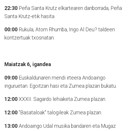
22:30
Peña Santa Krutz elkartearen danborrada, Peña
Santa Krutz-etik hasita.
00:00
Rukula, Atom Rhumba, Ingo Al Deu? taldeen
kontzertuak txosnatan.
Maiatzak 6, igandea
09:00
Euskaldunaren mendi irteera Andoaingo
inguruetan. Egoitzan hasi eta Zumea plazan bukatu.
12:00
XXXII. Sagardo lehiaketa Zumea plazan.
12:00
"Basataloak" talogileak Zumea plazan.
13:00
Andoaingo Udal musika bandaren eta Mugaz