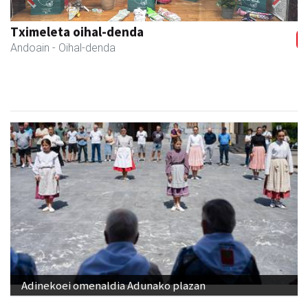
Previous
Next
Tximeleta oihal-denda
Andoain
- Oihal-denda
Adinekoei omenaldia Adunako plazan