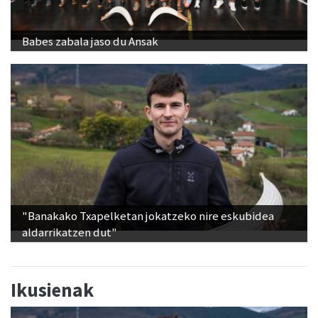
Babes zabala jaso du Ansak
"Banakako Txapelketan jokatzeko nire eskubidea
aldarrikatzen dut"
Ikusienak