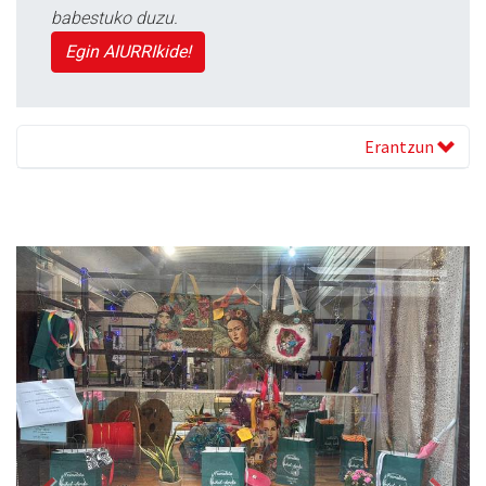
babestuko duzu.
Egin AIURRIkide!
Erantzun