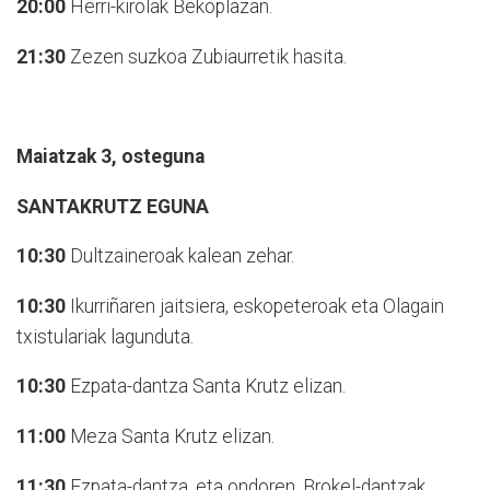
20:00
Herri-kirolak Bekoplazan.
21:30
Zezen suzkoa Zubiaurretik hasita.
Maiatzak 3, osteguna
SANTAKRUTZ EGUNA
10:30
Dultzaineroak kalean zehar.
10:30
Ikurriñaren jaitsiera, eskopeteroak eta Olagain
txistulariak lagunduta.
10:30
Ezpata-dantza Santa Krutz elizan.
11:00
Meza Santa Krutz elizan.
11:30
Ezpata-dantza, eta ondoren, Brokel-dantzak