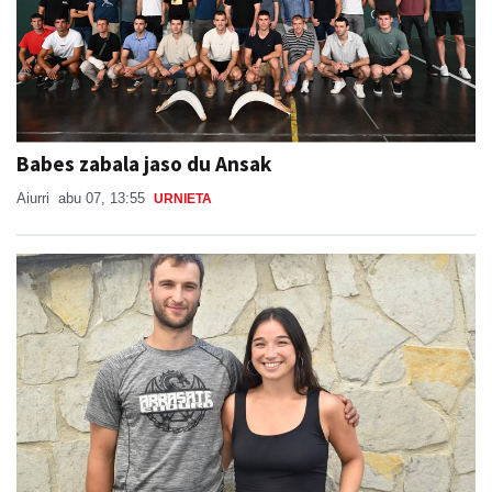
Babes zabala jaso du Ansak
Aiurri
abu 07, 13:55
URNIETA