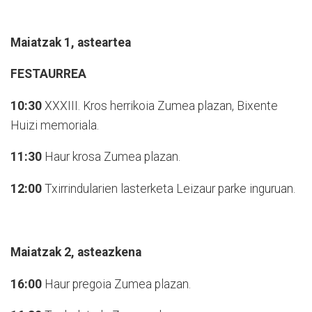
Maiatzak 1, asteartea
FESTAURREA
10:30
XXXIII. Kros herrikoia Zumea plazan, Bixente
Huizi memoriala.
11:30
Haur krosa Zumea plazan.
12:00
Txirrindularien lasterketa Leizaur parke inguruan.
Maiatzak 2, asteazkena
16:00
Haur pregoia Zumea plazan.