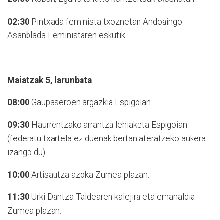
02:30
Pintxada feminista txoznetan Andoaingo
Asanblada Feministaren eskutik.
Maiatzak 5, larunbata
08:00
Gaupaseroen argazkia Espigoian.
09:30
Haurrentzako arrantza lehiaketa Espigoian
(federatu txartela ez duenak bertan ateratzeko aukera
izango du).
10:00
Artisautza azoka Zumea plazan.
11:30
Urki Dantza Taldearen kalejira eta emanaldia
Zumea plazan.