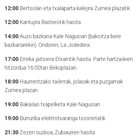
12:00
Bertsolari eta txalaparta kalejira Zumea plazatik.
12:00
Kantujira Basterotik hasita.
14:00
Auzo bazkaria Kale Nagusian (bakoitza bere
bazkariarekin). Ondoren, La Jodedera.
17:00
Erreka jaitsiera Etxarritik hasita. Parte hartzaileen
hitzordua 16:00tan Bekoplazan.
18:00
Haurrentzako tailerrak, jolasak eta puzgarriak
Zumea plazan.
19:00
Bakailao txapelketa Kale Nagusian.
19:00
Burrunba elektrotxaranga txosnetatik.
21:30
Zezen suzkoa, Zubiaurren hasita.