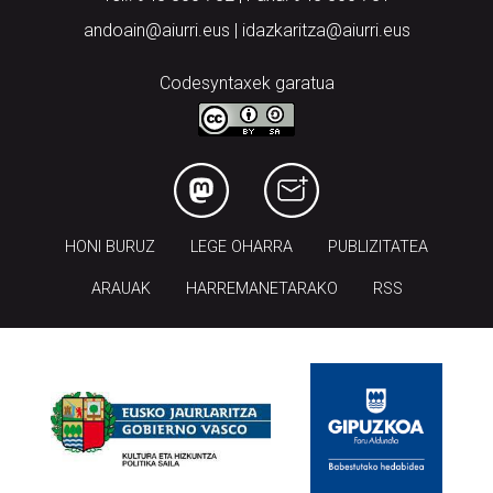
andoain@aiurri.eus | idazkaritza@aiurri.eus
Codesyntaxek garatua
HONI BURUZ
LEGE OHARRA
PUBLIZITATEA
ARAUAK
HARREMANETARAKO
RSS