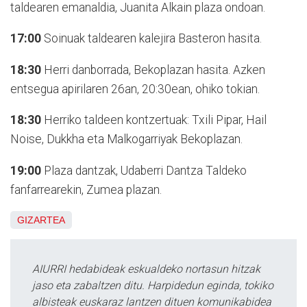
taldearen emanaldia, Juanita Alkain plaza ondoan.
17:00
Soinuak taldearen kalejira Basteron hasita.
18:30
Herri danborrada, Bekoplazan hasita. Azken
entsegua apirilaren 26an, 20:30ean, ohiko tokian.
18:30
Herriko taldeen kontzertuak: Txili Pipar, Hail
Noise, Dukkha eta Malkogarriyak Bekoplazan.
19:00
Plaza dantzak, Udaberri Dantza Taldeko
fanfarrearekin, Zumea plazan.
GIZARTEA
AIURRI hedabideak eskualdeko nortasun hitzak
jaso eta zabaltzen ditu. Harpidedun eginda, tokiko
albisteak euskaraz lantzen dituen komunikabidea