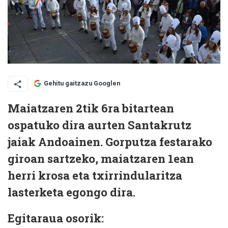
Gehitu gaitzazu Googlen
Maiatzaren 2tik 6ra bitartean
ospatuko dira aurten Santakrutz
jaiak Andoainen. Gorputza festarako
giroan sartzeko, maiatzaren 1ean
herri krosa eta txirrindularitza
lasterketa egongo dira.
Egitaraua osorik: