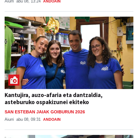
Aiurri
abu 08, 13:24
ANDOAIN
Kantujira, auzo-afaria eta dantzaldia,
asteburuko ospakizunei ekiteko
SAN ESTEBAN JAIAK GOIBURUN 2026
Aiurri
abu 08, 09:31
ANDOAIN