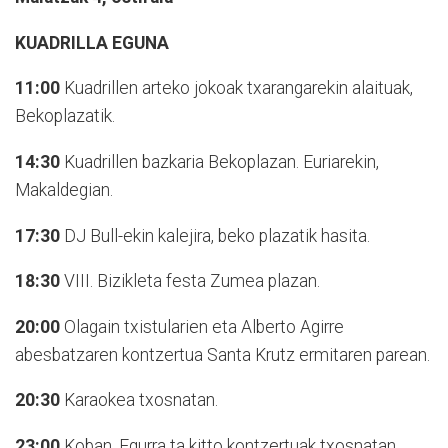
KUADRILLA EGUNA
11:00
Kuadrillen arteko jokoak txarangarekin alaituak,
Bekoplazatik.
14:30
Kuadrillen bazkaria Bekoplazan. Euriarekin,
Makaldegian.
17:30
DJ Bull-ekin kalejira, beko plazatik hasita.
18:30
VIII. Bizikleta festa Zumea plazan.
20:00
Olagain txistularien eta Alberto Agirre
abesbatzaren kontzertua Santa Krutz ermitaren parean.
20:30
Karaokea txosnatan.
23:00
Koban, Egurra ta kitto kontzertuak txosnatan.