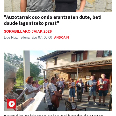
"Auzotarrek oso ondo erantzuten dute, beti
daude laguntzeko prest"
SORABILLAKO JAIAK 2026
Lide Ruiz Telleria
abu 07, 08:00
ANDOAIN
Kantujira taldearen saioa Goiburuko festetan
SAN ESTEBAN JAIAK GOIBURUN 2026