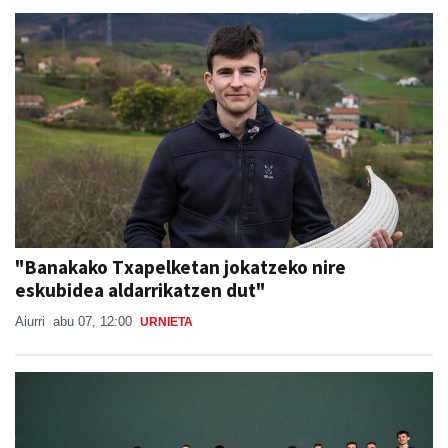
"Banakako Txapelketan jokatzeko nire
eskubidea aldarrikatzen dut"
Aiurri
abu 07, 12:00
URNIETA