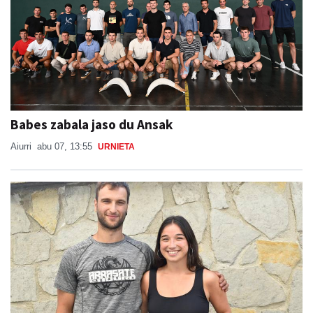
Babes zabala jaso du Ansak
Aiurri
abu 07, 13:55
URNIETA