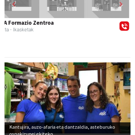
Magale Ikastetxea
Urnieta
- Hezkuntza
Kantujira, auzo-afaria eta dantzaldia, asteburuko
ospakizunei ekiteko