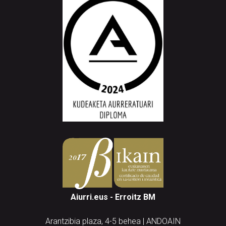
Aiurri.eus - Erroitz BM
Arantzibia plaza, 4-5 behea | ANDOAIN
Tel.: 943 300 732 | Faxa: 943 300 731