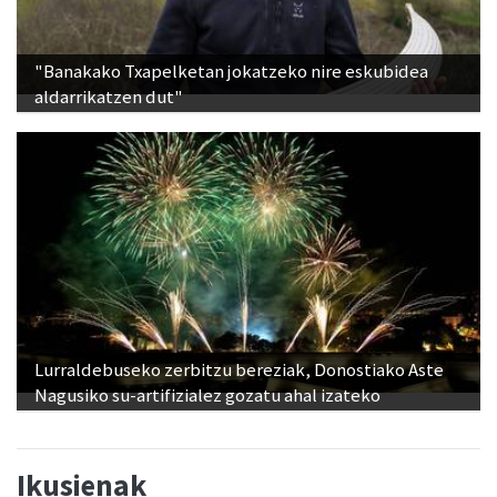
"Banakako Txapelketan jokatzeko nire eskubidea
aldarrikatzen dut"
Lurraldebuseko zerbitzu bereziak, Donostiako Aste
Nagusiko su-artifizialez gozatu ahal izateko
Ikusienak