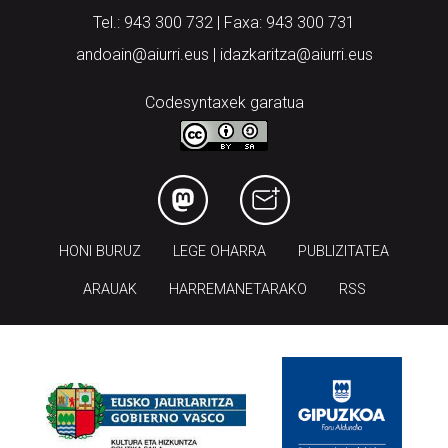
andoain@aiurri.eus | idazkaritza@aiurri.eus
Codesyntaxek garatua
HONI BURUZ
LEGE OHARRA
PUBLIZITATEA
ARAUAK
HARREMANETARAKO
RSS