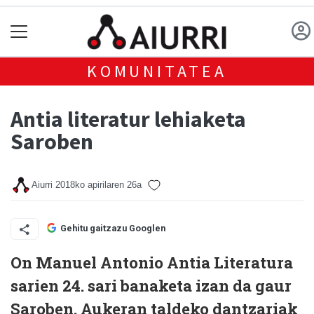
KOMUNITATEA
Antia literatur lehiaketa
Saroben
Aiurri
2018ko apirilaren 26a
Gehitu gaitzazu Googlen
On Manuel Antonio Antia Literatura
sarien 24. sari banaketa izan da gaur
Saroben. Aukeran taldeko dantzariak