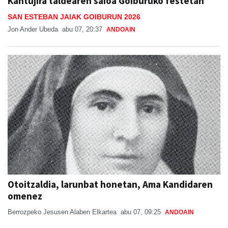
Jon Ander Ubeda
abu 07, 20:37
ANDOAIN
Otoitzaldia, larunbat honetan, Ama Kandidaren
omenez
Berrozpeko Jesusen Alaben Elkartea
abu 07, 09:25
ANDOAIN