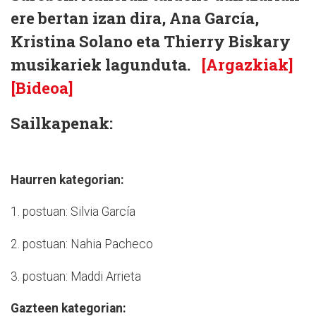
ere bertan izan dira, Ana García,
Kristina Solano eta Thierry Biskary
musikariek lagunduta.
[Argazkiak]
[Bideoa]
Sailkapenak:
Haurren kategorian:
1. postuan: Silvia García
2. postuan: Nahia Pacheco
3. postuan: Maddi Arrieta
Gazteen kategorian: