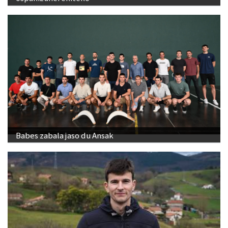
Babes zabala jaso du Ansak