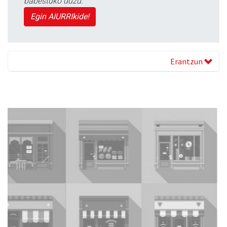
babestuko duzu.
Egin AIURRIkide!
Erantzun
Previous
Next