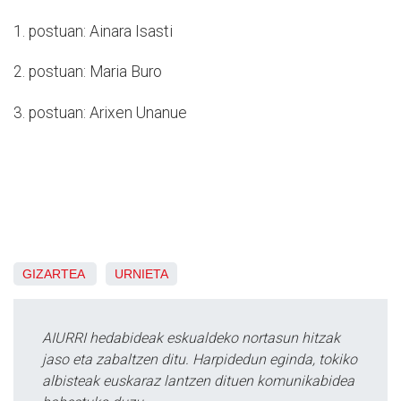
1. postuan: Ainara Isasti
2. postuan: Maria Buro
3. postuan: Arixen Unanue
GIZARTEA
URNIETA
AIURRI hedabideak eskualdeko nortasun hitzak
jaso eta zabaltzen ditu. Harpidedun eginda, tokiko
albisteak euskaraz lantzen dituen komunikabidea