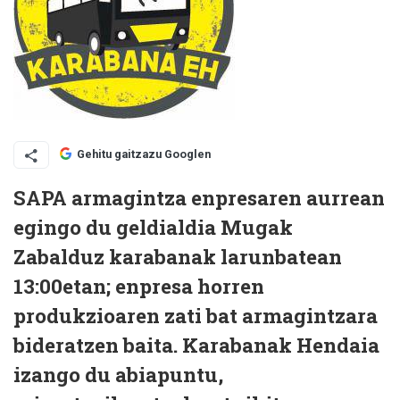
Gehitu gaitzazu Googlen
SAPA armagintza enpresaren aurrean
egingo du geldialdia Mugak
Zabalduz karabanak larunbatean
13:00etan; enpresa horren
produkzioaren zati bat armagintzara
bideratzen baita. Karabanak Hendaia
izango du abiapuntu,