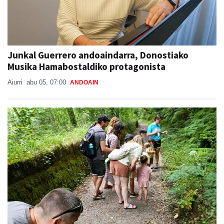
Junkal Guerrero andoaindarra, Donostiako
Musika Hamabostaldiko protagonista
Aiurri
abu 05, 07:00
ANDOAIN