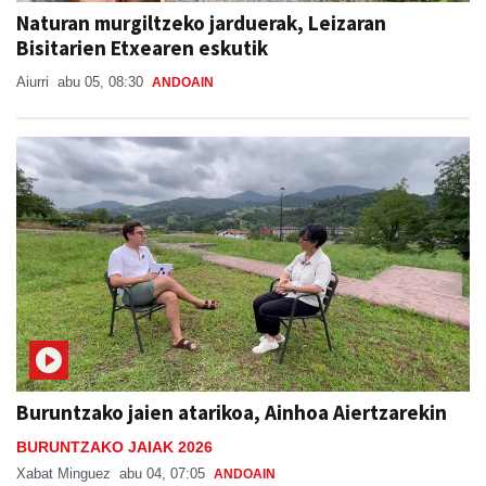
Naturan murgiltzeko jarduerak, Leizaran
Bisitarien Etxearen eskutik
Aiurri
abu 05, 08:30
ANDOAIN
Buruntzako jaien atarikoa, Ainhoa Aiertzarekin
BURUNTZAKO JAIAK 2026
Xabat Minguez
abu 04, 07:05
ANDOAIN