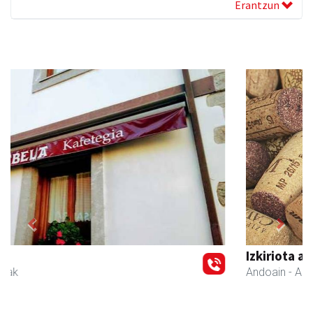
Erantzun
Previous
Next
Izkiriota ardoak
Andoain
- Ardoak