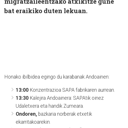
migratzaileentzako atxikitze gune
bat eraikiko duten lekuan.
Honako ibilbidea egingo du karabanak Andoainen:
13:00
Konzentrazioa SAPA fabrikaren aurrean.
13:30
Kalejira Andoainera: SAPAtik oinez
Udaletxera eta handik Zumeara.
Ondoren,
bazkaria norberak etxetik
ekarritakoarekin.