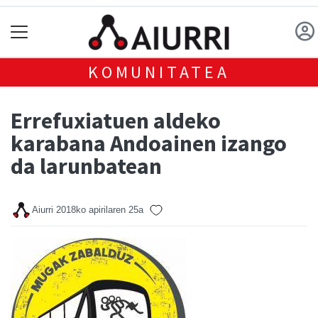
KOMUNITATEA
Errefuxiatuen aldeko
karabana Andoainen izango
da larunbatean
Aiurri
2018ko apirilaren 25a