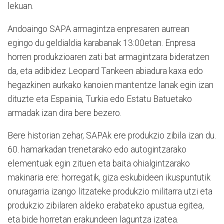
lekuan.
Andoaingo SAPA armagintza enpresaren aurrean
egingo du geldialdia karabanak 13:00etan. Enpresa
horren produkzioaren zati bat armagintzara bideratzen
da, eta adibidez Leopard Tankeen abiadura kaxa edo
hegazkinen aurkako kanoien mantentze lanak egin izan
dituzte eta Espainia, Turkia edo Estatu Batuetako
armadak izan dira bere bezero.
Bere historian zehar, SAPAk ere produkzio zibila izan du.
60. hamarkadan trenetarako edo autogintzarako
elementuak egin zituen eta baita ohialgintzarako
makinaria ere: horregatik, giza eskubideen ikuspuntutik
onuragarria izango litzateke produkzio militarra utzi eta
produkzio zibilaren aldeko erabateko apustua egitea,
eta bide horretan erakundeen laguntza izatea.