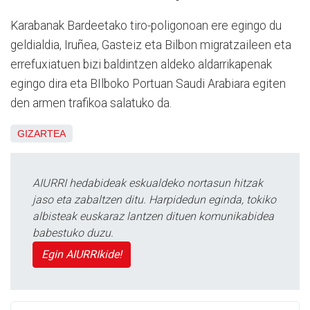
Karabanak Bardeetako tiro-poligonoan ere egingo du
geldialdia, Iruñea, Gasteiz eta Bilbon migratzaileen eta
errefuxiatuen bizi baldintzen aldeko aldarrikapenak
egingo dira eta BIlboko Portuan Saudi Arabiara egiten
den armen trafikoa salatuko da.
GIZARTEA
AIURRI hedabideak eskualdeko nortasun hitzak
jaso eta zabaltzen ditu. Harpidedun eginda, tokiko
albisteak euskaraz lantzen dituen komunikabidea
babestuko duzu.
Egin AIURRIkide!