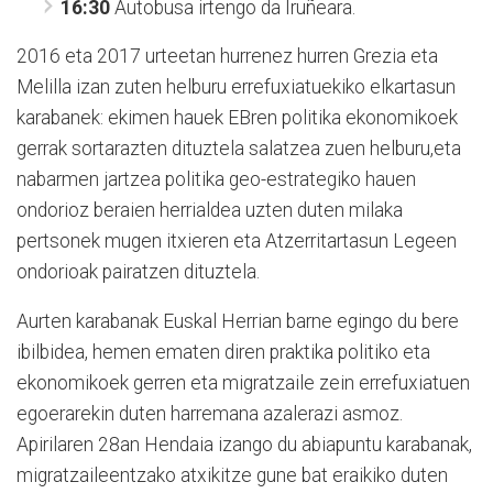
16:30
Autobusa irtengo da Iruñeara.
2016 eta 2017 urteetan hurrenez hurren Grezia eta
Melilla izan zuten helburu errefuxiatuekiko elkartasun
karabanek: ekimen hauek EBren politika ekonomikoek
gerrak sortarazten dituztela salatzea zuen helburu,eta
nabarmen jartzea politika geo-estrategiko hauen
ondorioz beraien herrialdea uzten duten milaka
pertsonek mugen itxieren eta Atzerritartasun Legeen
ondorioak pairatzen dituztela.
Aurten karabanak Euskal Herrian barne egingo du bere
ibilbidea, hemen ematen diren praktika politiko eta
ekonomikoek gerren eta migratzaile zein errefuxiatuen
egoerarekin duten harremana azalerazi asmoz.
Apirilaren 28an Hendaia izango du abiapuntu karabanak,
migratzaileentzako atxikitze gune bat eraikiko duten