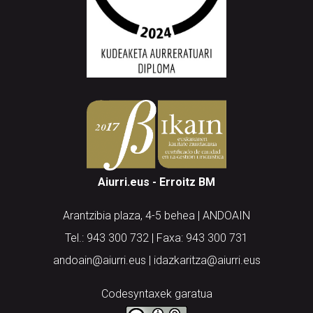
Aiurri.eus - Erroitz BM
Arantzibia plaza, 4-5 behea | ANDOAIN
Tel.: 943 300 732 | Faxa: 943 300 731
andoain@aiurri.eus | idazkaritza@aiurri.eus
Codesyntaxek garatua