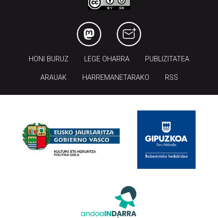
HONI BURUZ
LEGE OHARRA
PUBLIZITATEA
ARAUAK
HARREMANETARAKO
RSS