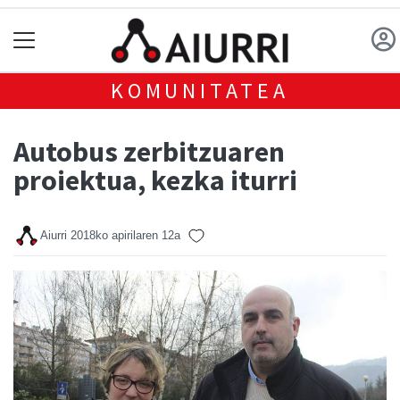
KOMUNITATEA
Autobus zerbitzuaren
proiektua, kezka iturri
Aiurri
2018ko apirilaren 12a