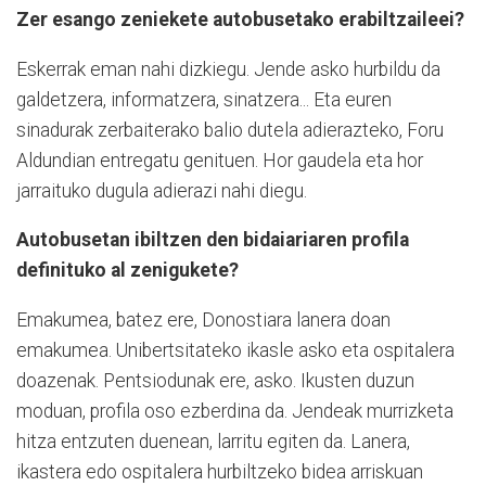
Zer esango zeniekete autobusetako erabiltzaileei?
Eskerrak eman nahi dizkiegu. Jende asko hurbildu da
galdetzera, informatzera, sinatzera... Eta euren
sinadurak zerbaiterako balio dutela adierazteko, Foru
Aldundian entregatu genituen. Hor gaudela eta hor
jarraituko dugula adierazi nahi diegu.
Autobusetan ibiltzen den bidaiariaren profila
definituko al zenigukete?
Emakumea, batez ere, Donostiara lanera doan
emakumea. Unibertsitateko ikasle asko eta ospitalera
doazenak. Pentsiodunak ere, asko. Ikusten duzun
moduan, profila oso ezberdina da. Jendeak murrizketa
hitza entzuten duenean, larritu egiten da. Lanera,
ikastera edo ospitalera hurbiltzeko bidea arriskuan