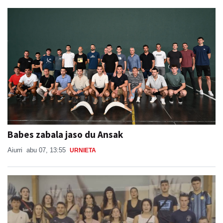
Babes zabala jaso du Ansak
Aiurri
abu 07, 13:55
URNIETA