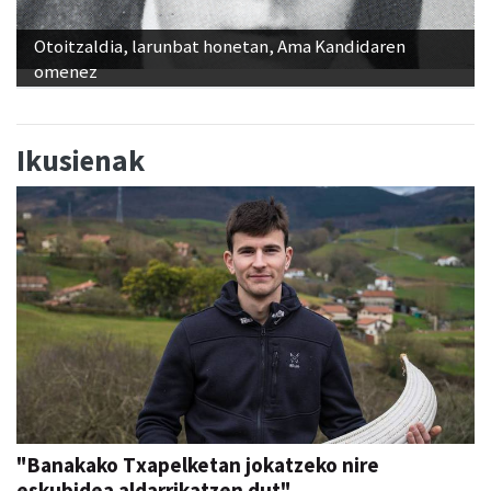
Otoitzaldia, larunbat honetan, Ama Kandidaren
omenez
Ikusienak
"Banakako Txapelketan jokatzeko nire
eskubidea aldarrikatzen dut"