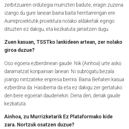
zerbitzuaren ordutegia murrizten badute, eragin zuzena
izango du gure lanean baina baita herritarrengan ere.
Aurreproiektutik proiektura nolako aldaketak egingo
dituzten ez dakigu, eta kezkatuta jarraitzen dugu.
Zuen kasuan, TSSTko lankideen artean, zer nolako
giroa duzue?
Oso egoera ezberdinean gaude. Nik (Ainhoa) urte asko
daramatzat konpainian lanean. Ni subrogatu bezala
joango nintzateke enpresa berrira. Baina Beñaten kasua
ezberdina da. Hasiberria da eta ez dakigu zer gertatuko
den bere egoeran daudenekin. Dena den, denak gaude
kezkatuta.
Ainhoa, zu Murrizketarik Ez Plataformako kide
zara. Nortzuk osatzen duzue?