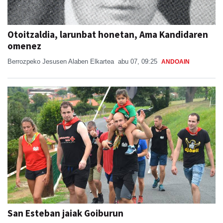
Otoitzaldia, larunbat honetan, Ama Kandidaren
omenez
Berrozpeko Jesusen Alaben Elkartea
abu 07, 09:25
ANDOAIN
San Esteban jaiak Goiburun