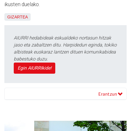
ikusten duelako.
GIZARTEA
AIURRI hedabideak eskualdeko nortasun hitzak
jaso eta zabaltzen ditu. Harpidedun eginda, tokiko
albisteak euskaraz lantzen dituen komunikabidea
babestuko duzu.
Egin AIURRIkide!
Erantzun