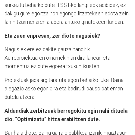
aurkeztu beharko dute. TSST-ko langileok adibidez, ez
dakigu gure egoitza non egongo litzatekeen edota zein
lan-hitzarmenaren arabera arituko ginatekeen lanean.
Eta zuen enpresan, zer diote nagusiek?
Nagusiek ere ez dakite gauza handirik.
Aurreproiektuaren oinarriekin ari dira lanean eta
momentuz ez dute egoera txukun ikusten.
Proiektuak jada argitaratuta egon beharko luke. Baina
alegazio asko egon dira eta badirudi pauso bat eman
dutela atzera.
Aldundiak zerbitzuak berregokitu egin nahi dituela
dio. “Optimizatu” hitza erabiltzen dute.
Bai, hala diote. Baina garraio publikoa izanik, maiztasun