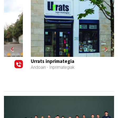
Previous
Next
Urrats inprimategia
Andoain
- Inprimategiak