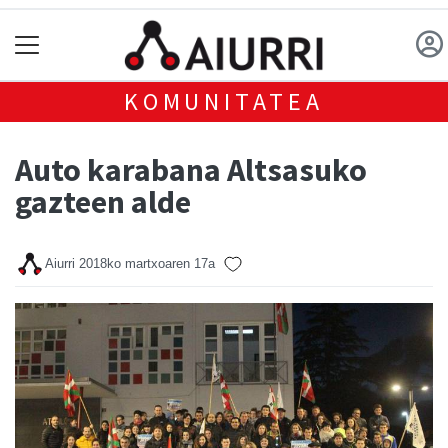
KOMUNITATEA
Auto karabana Altsasuko
gazteen alde
Aiurri
2018ko martxoaren 17a