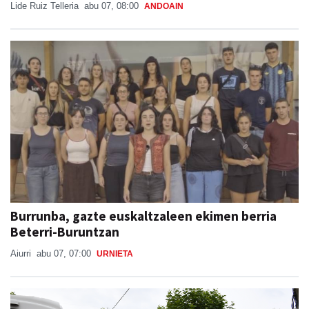
Lide Ruiz Telleria
abu 07, 08:00
ANDOAIN
Burrunba, gazte euskaltzaleen ekimen berria
Beterri-Buruntzan
Aiurri
abu 07, 07:00
URNIETA