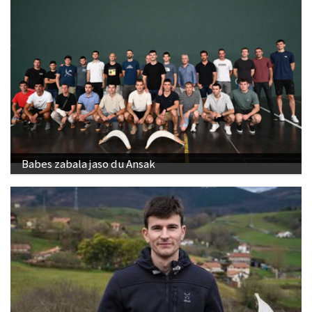
Babes zabala jaso du Ansak