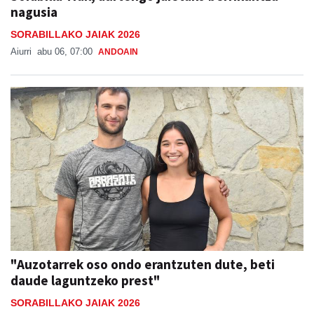
nagusia
SORABILLAKO JAIAK 2026
Aiurri
abu 06, 07:00
ANDOAIN
"Auzotarrek oso ondo erantzuten dute, beti
daude laguntzeko prest"
SORABILLAKO JAIAK 2026