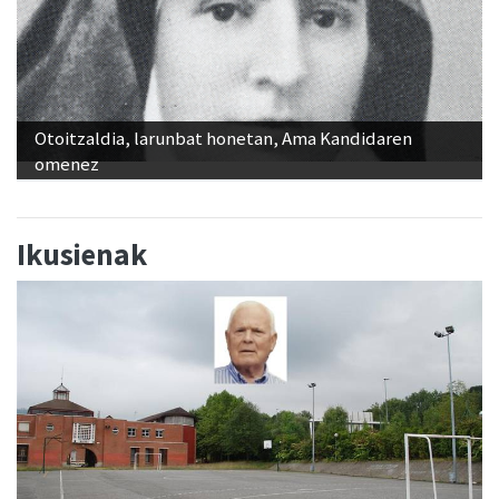
Otoitzaldia, larunbat honetan, Ama Kandidaren
omenez
Ikusienak