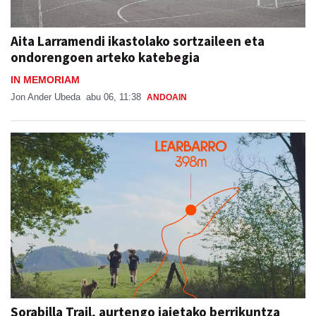
Aita Larramendi ikastolako sortzaileen eta
ondorengoen arteko katebegia
IN MEMORIAM
Jon Ander Ubeda
abu 06, 11:38
ANDOAIN
Sorabilla Trail, aurtengo jaietako berrikuntza