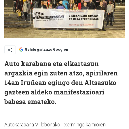
Gehitu gaitzazu Googlen
Auto karabana eta elkartasun
argazkia egin zuten atzo, apirilaren
14an Iruñean egingo den Altsasuko
gazteen aldeko manifestazioari
babesa emateko.
Autokarabana Villabonako Txermingo kamioien