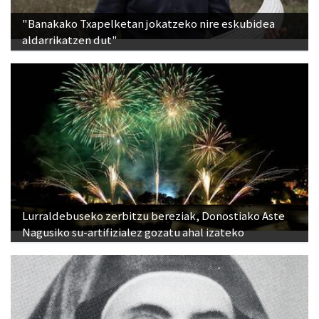
"Banakako Txapelketan jokatzeko nire eskubidea
aldarrikatzen dut"
Lurraldebuseko zerbitzu bereziak, Donostiako Aste
Nagusiko su-artifizialez gozatu ahal izateko