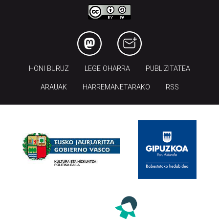
HONI BURUZ
LEGE OHARRA
PUBLIZITATEA
ARAUAK
HARREMANETARAKO
RSS