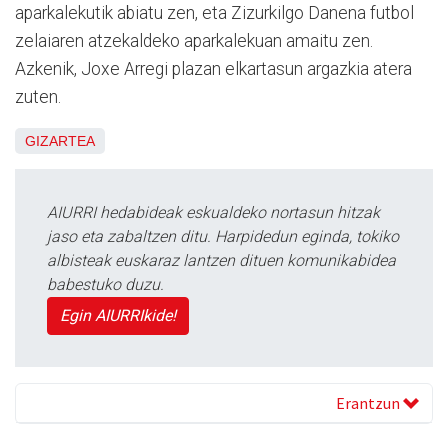
aparkalekutik abiatu zen, eta Zizurkilgo Danena futbol
zelaiaren atzekaldeko aparkalekuan amaitu zen.
Azkenik, Joxe Arregi plazan elkartasun argazkia atera
zuten.
GIZARTEA
AIURRI hedabideak eskualdeko nortasun hitzak
jaso eta zabaltzen ditu. Harpidedun eginda, tokiko
albisteak euskaraz lantzen dituen komunikabidea
babestuko duzu.
Egin AIURRIkide!
Erantzun