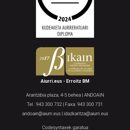
Aiurri.eus - Erroitz BM
Arantzibia plaza, 4-5 behea | ANDOAIN
Tel.: 943 300 732 | Faxa: 943 300 731
andoain@aiurri.eus | idazkaritza@aiurri.eus
Codesyntaxek garatua