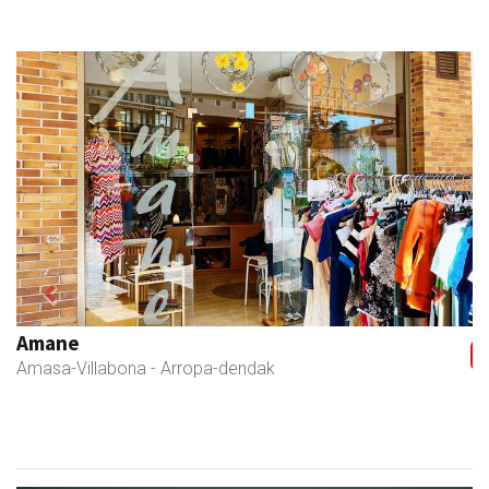
Previous
Next
Amane
Amasa-Villabona
- Arropa-dendak