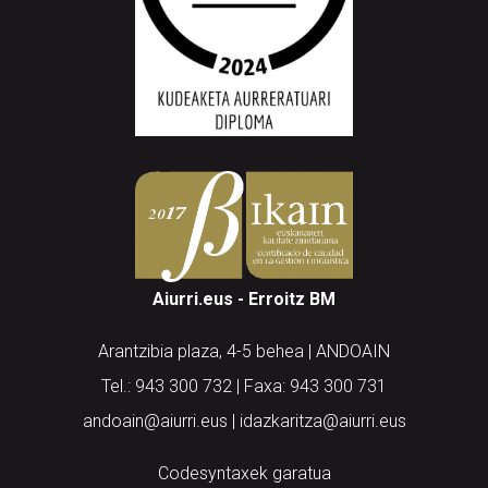
Aiurri.eus - Erroitz BM
Arantzibia plaza, 4-5 behea | ANDOAIN
Tel.: 943 300 732 | Faxa: 943 300 731
andoain@aiurri.eus | idazkaritza@aiurri.eus
Codesyntaxek garatua