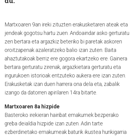
du.
Martxoaren 9an ireki zituzten erakusketaren ateak eta
jendeak gogotsu hartu zuen. Andoaindar asko gerturatu
zen bertara eta argazkiz beteriko bi paretak askoren
oroitzapenak azaleratzeko balio izan zuten. Baita
ahaztutakoak berriz ere gogora ekartzeko ere. Gainera
bertara gerturatu zirenak, argazkietara gerturatu eta
ingurukoen istorioak entzuteko aukera ere izan zuten.
Erakusketak izan duen harrera ona dela eta, zabalik
izango da datorren apirilaren 14ra bitarte.
Martxoaren 8a hizpide
Basteroko irekieran hainbat emakumek bezperako
greba deialdia hizpide izan zuten. Adin tarte
ezberdinetako emakumeak baturik ikustea hunkigarria