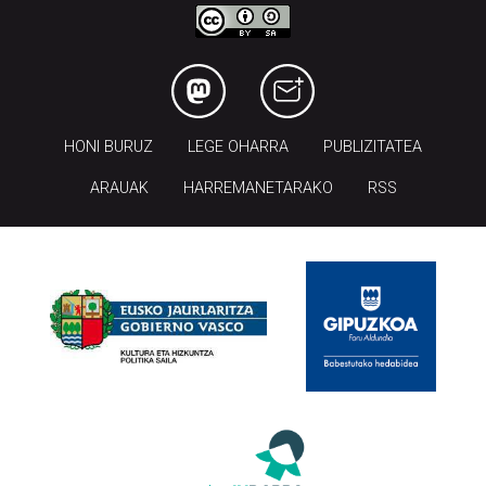
HONI BURUZ
LEGE OHARRA
PUBLIZITATEA
ARAUAK
HARREMANETARAKO
RSS