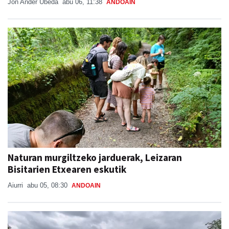
Jon Ander Ubeda
abu 06, 11:38
ANDOAIN
Naturan murgiltzeko jarduerak, Leizaran
Bisitarien Etxearen eskutik
Aiurri
abu 05, 08:30
ANDOAIN