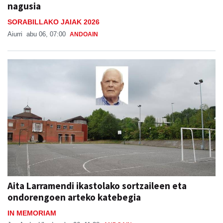
nagusia
SORABILLAKO JAIAK 2026
Aiurri
abu 06, 07:00
ANDOAIN
Aita Larramendi ikastolako sortzaileen eta
ondorengoen arteko katebegia
IN MEMORIAM