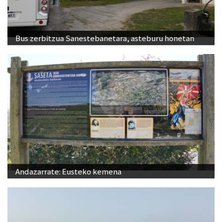
Bus zerbitzua Sanestebanetara, asteburu honetan
Andazarrate: Eusteko kemena