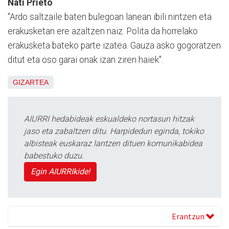
Nati Prieto
"Ardo saltzaile baten bulegoan lanean ibili nintzen eta
erakusketan ere azaltzen naiz. Polita da horrelako
erakusketa bateko parte izatea. Gauza asko gogoratzen
ditut eta oso garai onak izan ziren haiek".
GIZARTEA
AIURRI hedabideak eskualdeko nortasun hitzak
jaso eta zabaltzen ditu. Harpidedun eginda, tokiko
albisteak euskaraz lantzen dituen komunikabidea
babestuko duzu.
Egin AIURRIkide!
Erantzun