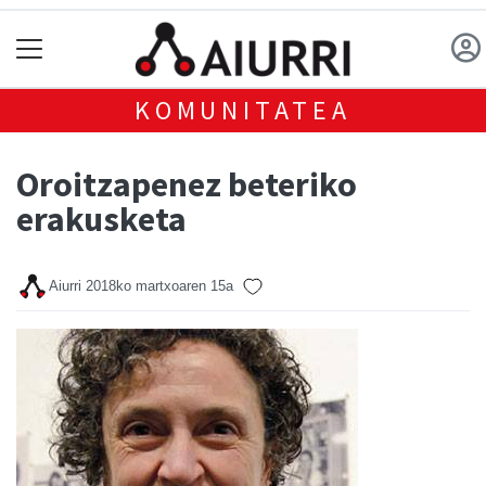
KOMUNITATEA
Oroitzapenez beteriko
erakusketa
Aiurri
2018ko martxoaren 15a