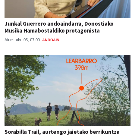
Junkal Guerrero andoaindarra, Donostiako
Musika Hamabostaldiko protagonista
Aiurri
abu 05, 07:00
ANDOAIN
Sorabilla Trail, aurtengo jaietako berrikuntza