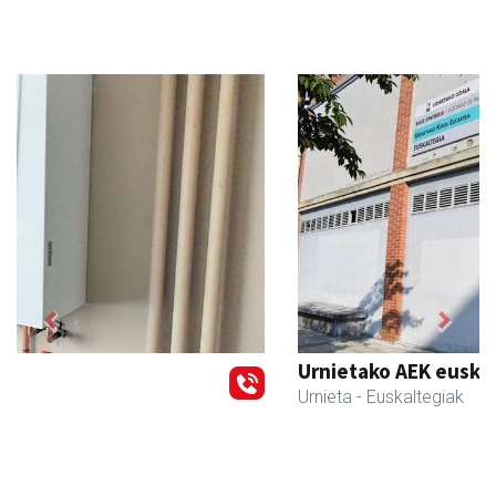
Previous
Next
Urnietako AEK euskaltegia
Urnieta
- Euskaltegiak