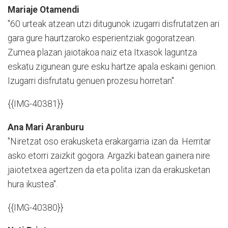
Mariaje Otamendi
"60 urteak atzean utzi ditugunok izugarri disfrutatzen ari
gara gure haurtzaroko esperientziak gogoratzean.
Zumea plazan jaiotakoa naiz eta Itxasok laguntza
eskatu zigunean gure esku hartze apala eskaini genion.
Izugarri disfrutatu genuen prozesu horretan".
{{IMG-40381}}
Ana Mari Aranburu
"Niretzat oso erakusketa erakargarria izan da. Herritar
asko etorri zaizkit gogora. Argazki batean gainera nire
jaiotetxea agertzen da eta polita izan da erakusketan
hura ikustea".
{{IMG-40380}}