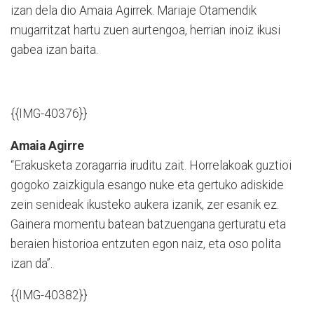
izan dela dio Amaia Agirrek. Mariaje Otamendik
mugarritzat hartu zuen aurtengoa, herrian inoiz ikusi
gabea izan baita.
{{IMG-40376}}
Amaia Agirre
“Erakusketa zoragarria iruditu zait. Horrelakoak guztioi
gogoko zaizkigula esango nuke eta gertuko adiskide
zein senideak ikusteko aukera izanik, zer esanik ez.
Gainera momentu batean batzuengana gerturatu eta
beraien historioa entzuten egon naiz, eta oso polita
izan da”.
{{IMG-40382}}