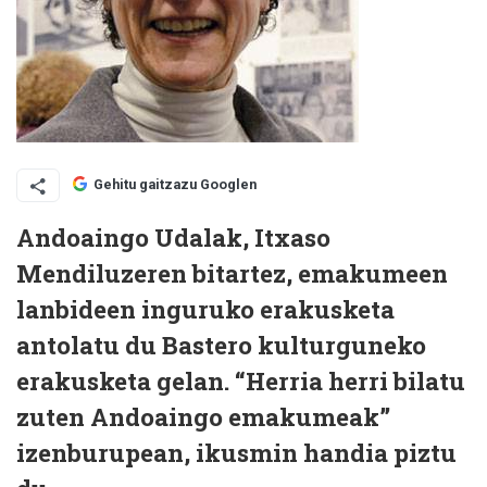
Gehitu gaitzazu Googlen
Andoaingo Udalak, Itxaso
Mendiluzeren bitartez, emakumeen
lanbideen inguruko erakusketa
antolatu du Bastero kulturguneko
erakusketa gelan. “Herria herri bilatu
zuten Andoaingo emakumeak”
izenburupean, ikusmin handia piztu